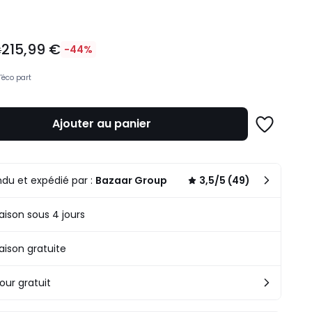
215,99 €
€
-44%
'éco part
Ajouter au panier
Ajouter
à
une
n
liste
.
du et expédié par :
Bazaar Group
3,5/5 (49)
raison sous 4 jours
raison gratuite
our gratuit