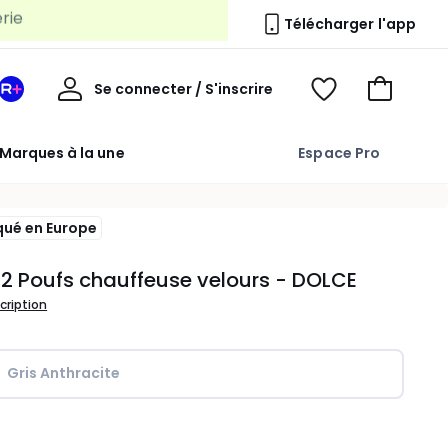
Télécharger l'app
Mon
Se connecter / S'inscrire
Mon
Voir
Voir
compte
espace
mes
mon
La
favoris
panier
Marques à la une
Espace Pro
Redoute
+
qué en Europe
 2 Poufs chauffeuse velours - DOLCE
scription
Gris Anthracite
ité