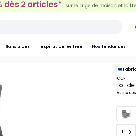
30€ tous les 100€*
sur le meuble & la déco
Bons plans
Inspiration rentrée
Nos tendances
Fabri
ICON
Lot de
Voir la de
Quant
1