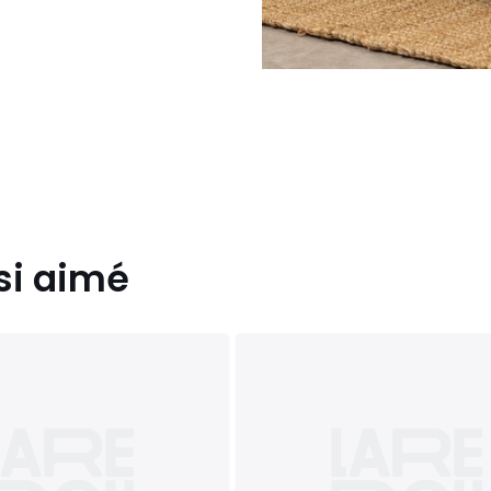
si aimé