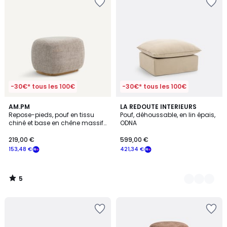
-30€* tous les 100€
-30€* tous les 100€
5
AM.PM
2
LA REDOUTE INTERIEURS
/
Repose-pieds, pouf en tissu
Pouf, déhoussable, en lin épais,
Couleurs
5
chiné et base en chêne massif,
ODNA
JERRY
219,00 €
599,00 €
153,48 €
421,34 €
5
/
5