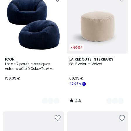
-40%*
4,3
9
ICON
7
LA REDOUTE INTERIEURS
/ 5
Lot de 2 poufs classiques
Pouf velours Velvet
Couleurs
Couleurs
velours côtelé Oeko-Tex® -
KINGSTON
199,99 €
69,99 €
42,07 €
4,3
/
5