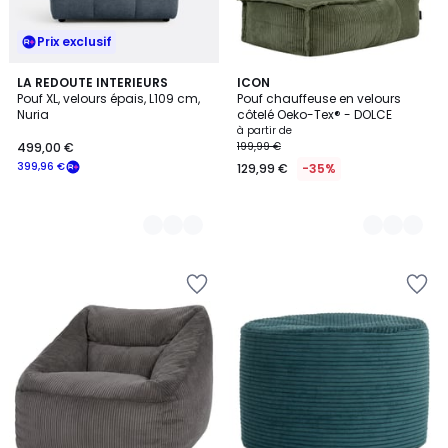
Prix exclusif
6
LA REDOUTE INTERIEURS
3
ICON
Pouf XL, velours épais, L109 cm,
Pouf chauffeuse en velours
Couleurs
Couleurs
Nuria
côtelé Oeko-Tex® - DOLCE
à partir de
499,00 €
199,99 €
399,96 €
129,99 €
-35%