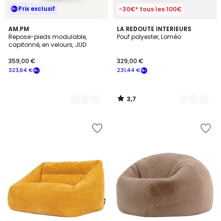
Prix exclusif
-30€* tous les 100€
3,7
4
AM.PM
6
LA REDOUTE INTERIEURS
/ 5
Repose-pieds modulable,
Pouf polyester, Loméo
Couleurs
Couleurs
capitonné, en velours, JUD
359,00 €
329,00 €
323,64 €
231,44 €
3,7
/
5