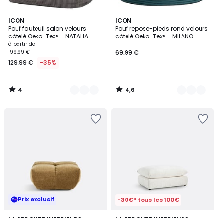
4
4,6
8
ICON
6
ICON
/
/ 5
Pouf fauteuil salon velours
Pouf repose-pieds rond velours
Couleurs
Couleurs
5
côtelé Oeko-Tex® - NATALIA
côtelé Oeko-Tex® - MILANO
à partir de
199,99 €
69,99 €
129,99 €
-35%
4
4,6
/
/
5
5
Prix exclusif
-30€* tous les 100€