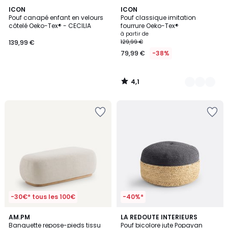
4,1
ICON
3
ICON
/ 5
Pouf canapé enfant en velours
Pouf classique imitation
Couleurs
côtelé Oeko-Tex® - CECILIA
fourrure Oeko-Tex®
à partir de
139,99 €
129,99 €
79,99 €
-38%
4,1
/
5
-30€* tous les 100€
-40%*
4,1
AM.PM
3
LA REDOUTE INTERIEURS
/ 5
Banquette repose-pieds tissu
Pouf bicolore jute Popayan