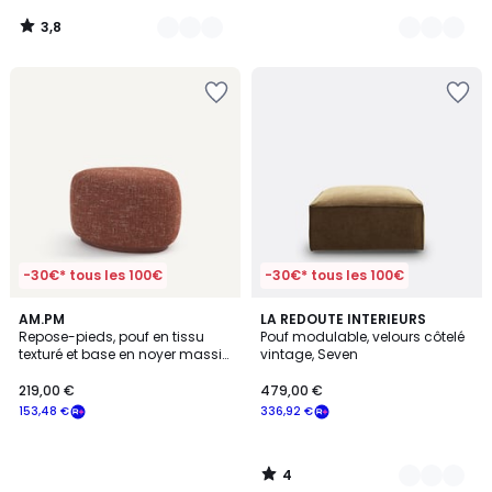
3,8
/
5
-30€* tous les 100€
-30€* tous les 100€
4
AM.PM
4
LA REDOUTE INTERIEURS
/
Repose-pieds, pouf en tissu
Pouf modulable, velours côtelé
Couleurs
5
texturé et base en noyer massif,
vintage, Seven
JERRY
219,00 €
479,00 €
153,48 €
336,92 €
4
/