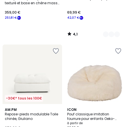
Couleurs
texturé et base en chêne massif
Jerry
359,00 €
69,99 €
251,81 €
42,07 €
4,1
/
5
-30€* tous les 100€
2
7
AM.PM
6
ICON
/
Repose-pieds modulable Toile
Pouf classique imitation
Couleurs
Couleurs
5
chinée, Giuliano
fourrure pour enfants Oeko-
Tex®
à partir de