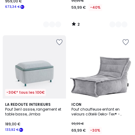
959,00 €
99,99 €
673,34 €
59,99 €
-40%
2
/
5
-30€* tous les 100€
4,7
LA REDOUTE INTERIEURS
2
ICON
/ 5
Pouf 3en1 assise, rangement et
Pouf chauffeuse enfant en
Couleurs
table basse, Jimba
velours côtelé Oeko-Tex® -
DOLCE
189,00 €
99,99 €
133,92 €
69,99 €
-30%