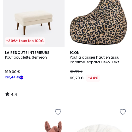
-30€* tous les 100€
4,4
LA REDOUTE INTERIEURS
ICON
/ 5
Pouf bouclette, Séméon
Pouf à dossier haut en tissu
imprimé léopard Oeko-Tex® -
DALTON
199,00 €
124,99 €
120,44 €
69,29 €
-44%
4,4
/
5