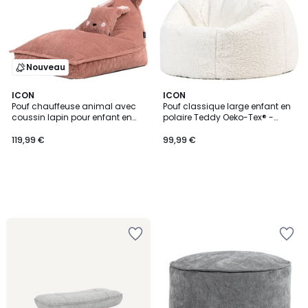
Nouveau
ICON
ICON
Pouf chauffeuse animal avec
Pouf classique large enfant en
coussin lapin pour enfant en
polaire Teddy Oeko-Tex® -
velours côtelé Oeko-Tex® rose
KINGSTON
119,99 €
99,99 €