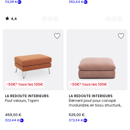
112,08 €
392,44 €
4,4
/
5
-30€* tous les 100€
-30€* tous les 100€
3,8
6
LA REDOUTE INTERIEURS
5
LA REDOUTE INTERIEURS
/ 5
Pouf velours, Topim
Élément pouf pour canapé
Couleurs
Couleurs
modulable, en tissu structuré,
MALO
459,00 €
529,00 €
322,44 €
372,34 €