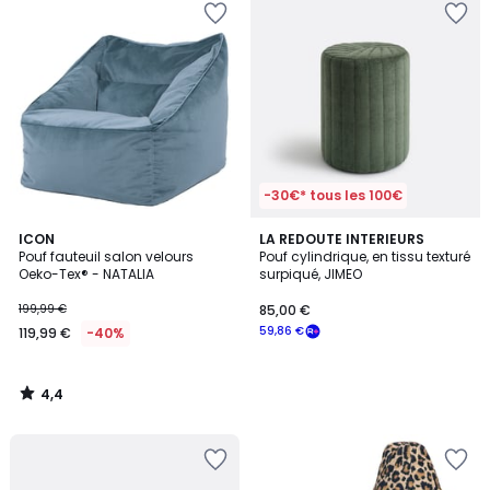
-30€* tous les 100€
4,4
ICON
LA REDOUTE INTERIEURS
/ 5
Pouf fauteuil salon velours
Pouf cylindrique, en tissu texturé
Oeko-Tex® - NATALIA
surpiqué, JIMEO
199,99 €
85,00 €
59,86 €
119,99 €
-40%
4,4
/
5