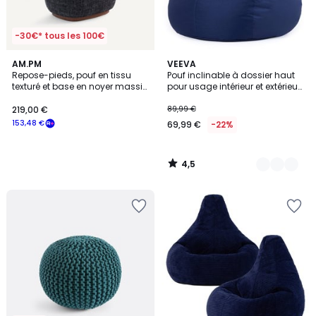
-30€* tous les 100€
4,5
AM.PM
4
VEEVA
/ 5
Repose-pieds, pouf en tissu
Pouf inclinable à dossier haut
Couleurs
texturé et base en noyer massif,
pour usage intérieur et extérieur
JERRY
Oeko-Tex®
219,00 €
89,99 €
153,48 €
69,99 €
-22%
4,5
/
5