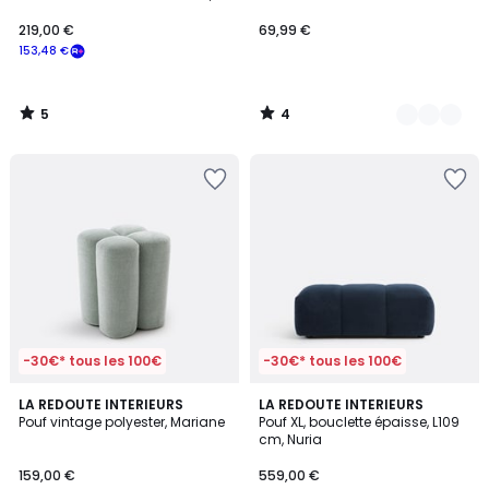
Jerry
219,00 €
69,99 €
153,48 €
5
4
/
/
5
5
-30€* tous les 100€
-30€* tous les 100€
4,4
3
LA REDOUTE INTERIEURS
4
LA REDOUTE INTERIEURS
/ 5
Pouf vintage polyester, Mariane
Pouf XL, bouclette épaisse, L109
Couleurs
Couleurs
cm, Nuria
159,00 €
559,00 €