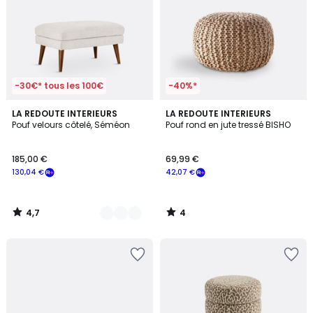
-30€* tous les 100€
-40%*
4,7
4
3
LA REDOUTE INTERIEURS
LA REDOUTE INTERIEURS
/ 5
/
Pouf velours côtelé, Séméon
Pouf rond en jute tressé BISHO
Couleurs
5
185,00 €
69,99 €
130,04 €
42,07 €
4,7
4
/
/
5
5