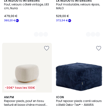
4
LA REDOUTE INTERIEURS
5
LA REDOUTE INTERIEURS
Pouf, velours côtelé vintage, L83
Pouf modulable, velours épais,
Couleurs
Couleurs
cm, Nuria
MALO
479,00 €
529,00 €
360,20 €
372,34 €
-30€* tous les 100€
5
4
AM.PM
10
ICON
/
/
Repose-pieds, pouf en tissu
Pouf repose-pieds carré velours
Couleurs
5
5
texturé et base chêne massif,
côtelé Oeko-Tex® - AMARA