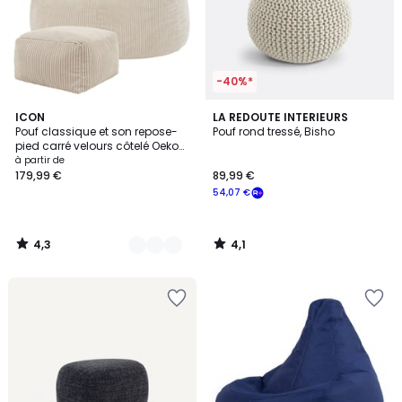
-40%*
4,3
4,1
8
ICON
LA REDOUTE INTERIEURS
/ 5
/ 5
Pouf classique et son repose-
Pouf rond tressé, Bisho
Couleurs
pied carré velours côtelé Oeko-
Tex® - KINGSTON
à partir de
179,99 €
89,99 €
54,07 €
4,3
4,1
/
/
5
5