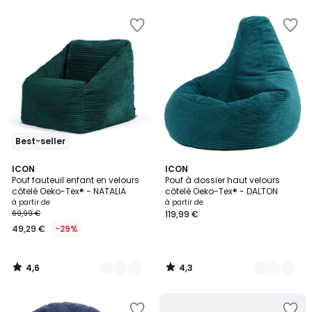
pour
payer
à
la
place
41,83
€.
Best-seller
4,6
4,3
6
ICON
8
ICON
/ 5
/ 5
Pouf fauteuil enfant en velours
Pouf à dossier haut velours
Couleurs
Couleurs
côtelé Oeko-Tex® - NATALIA
côtelé Oeko-Tex® - DALTON
à partir de
à partir de
69,99 €
119,99 €
49,29 €
-29%
4,6
4,3
/
/
5
5