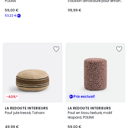
POLINA
coussin dinosaure pour enfant
en velours côtelé Oeko-Tex® vert
59,00 €
119,99 €
53,22 €
Prix exclusif
-40%*
5
LA REDOUTE INTERIEURS
LA REDOUTE INTERIEURS
/
Pouf jute tressé, Tahani
Pouf en tissu texturé, motif
5
léopard, POLINA
49,99 €
59,00 €