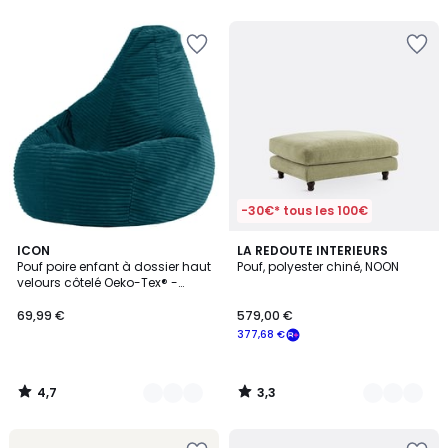
5
-30€* tous les 100€
4,7
3,3
9
ICON
9
LA REDOUTE INTERIEURS
/ 5
/ 5
Pouf poire enfant à dossier haut
Pouf, polyester chiné, NOON
Couleurs
Couleurs
velours côtelé Oeko-Tex® -
DALTON
69,99 €
579,00 €
377,68 €
4,7
3,3
/
/
5
5