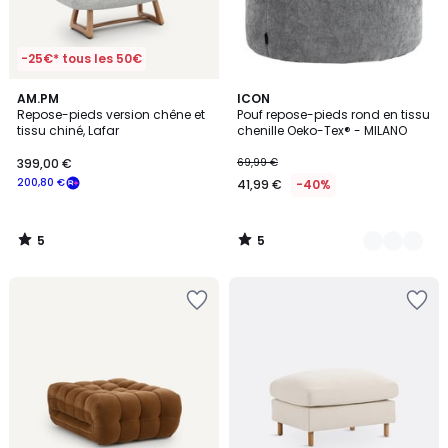
-25€* tous les 50€
5
5
AM.PM
2
ICON
/
/
Repose-pieds version chêne et
Pouf repose-pieds rond en tissu
Couleurs
5
5
tissu chiné, Lafar
chenille Oeko-Tex® - MILANO
399,00 €
69,99 €
200,80 €
41,99 €
-40%
5
5
/
/
5
5