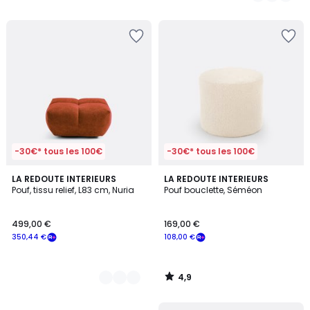
5
5
-30€* tous les 100€
-30€* tous les 100€
4,9
3
LA REDOUTE INTERIEURS
LA REDOUTE INTERIEURS
/ 5
Pouf, tissu relief, L83 cm, Nuria
Pouf bouclette, Séméon
Couleurs
499,00 €
169,00 €
350,44 €
108,00 €
4,9
/
5