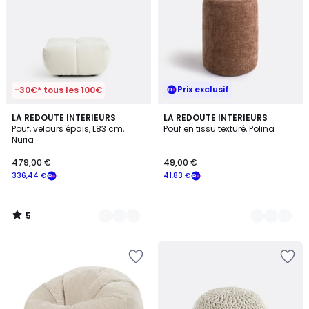
Prix exclusif
-30€* tous les 100€
5
6
LA REDOUTE INTERIEURS
2
LA REDOUTE INTERIEURS
/
Pouf, velours épais, L83 cm,
Pouf en tissu texturé, Polina
Couleurs
Couleurs
5
Nuria
479,00 €
49,00 €
336,44 €
41,83 €
5
/
5