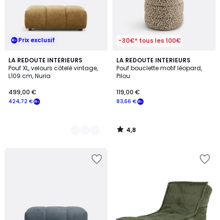
Prix exclusif
-30€* tous les 100€
4,8
4
LA REDOUTE INTERIEURS
LA REDOUTE INTERIEURS
/ 5
Pouf XL, velours côtelé vintage,
Pouf bouclette motif léopard,
Couleurs
L109 cm, Nuria
Pilou
499,00 €
119,00 €
424,72 €
83,66 €
4,8
/
5