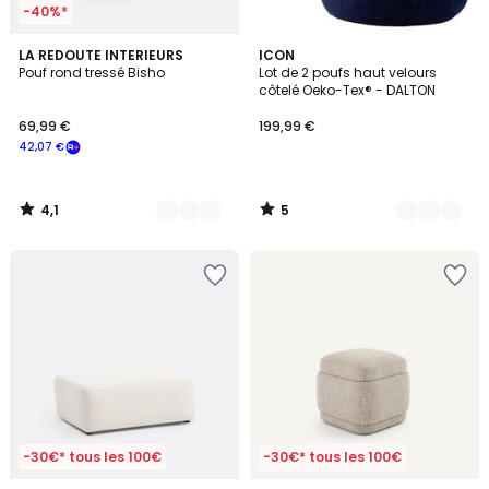
-40%*
4,1
5
2
LA REDOUTE INTERIEURS
8
ICON
/ 5
/
Pouf rond tressé Bisho
Lot de 2 poufs haut velours
Couleurs
Couleurs
5
côtelé Oeko-Tex® - DALTON
69,99 €
199,99 €
42,07 €
4,1
5
/
/
5
5
-30€* tous les 100€
-30€* tous les 100€