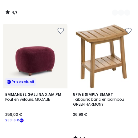
4,7
/
5
Prix exclusif
4,7
EMMANUEL GALLINA X AM.PM
5FIVE SIMPLY SMART
/ 5
Pouf en velours, MODALIE
Tabouret banc en bambou
GREEN HARMONY
259,00 €
36,98 €
233,16 €