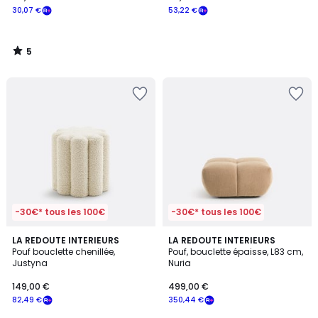
30,07 €
53,22 €
5
/
5
-30€* tous les 100€
-30€* tous les 100€
4,7
LA REDOUTE INTERIEURS
4
LA REDOUTE INTERIEURS
/ 5
Pouf bouclette chenillée,
Pouf, bouclette épaisse, L83 cm,
Couleurs
Justyna
Nuria
149,00 €
499,00 €
82,49 €
350,44 €