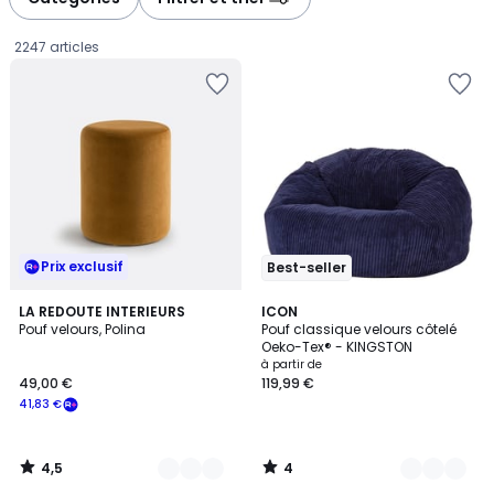
gauche
droite
2247 articles
Prix exclusif
Best-seller
4,5
4
3
LA REDOUTE INTERIEURS
9
ICON
/ 5
/
Pouf velours, Polina
Pouf classique velours côtelé
Couleurs
Couleurs
5
Oeko-Tex® - KINGSTON
49,00
à partir de
49,00 €
119,99 €
€
41,83 €
souscrivez
à
notre
4,5
4
programme
/
/
5
5