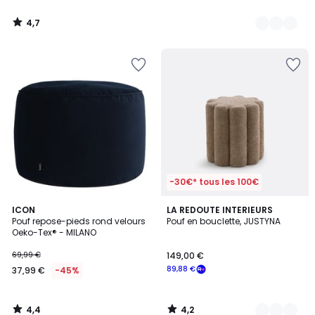
4,7
/
5
-30€* tous les 100€
4,4
4,2
ICON
2
LA REDOUTE INTERIEURS
/ 5
/ 5
Pouf repose-pieds rond velours
Pouf en bouclette, JUSTYNA
Couleurs
Oeko-Tex® - MILANO
69,99 €
149,00 €
89,88 €
37,99 €
-45%
4,4
4,2
/
/