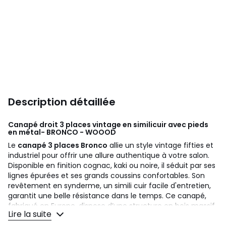
Description détaillée
Canapé droit 3 places vintage en similicuir avec pieds
en métal- BRONCO - WOOOD
Le
canapé 3 places Bronco
allie un style vintage fifties et
industriel pour offrir une allure authentique à votre salon.
Disponible en finition cognac, kaki ou noire, il séduit par ses
lignes épurées et ses grands coussins confortables. Son
revêtement en synderme, un simili cuir facile d'entretien,
garantit une belle résistance dans le temps. Ce canapé,
fabriqué en Europe, dispose d’une structure en bois massif
Lire la suite
et panneaux de particules, avec une assise ferme grâce