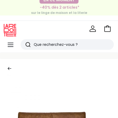
-30€ tous les 100€*
-40% dès 2 articles*
sur le meuble & la déco
sur le linge de maison et la literie
Voir
mon
La
panie
Redoute
Menu
Rechercher
Derniers
articles
vus