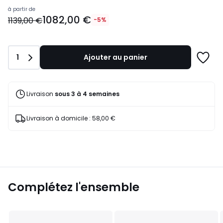
1082,00
à partir de
1082,00 €
€
1139,00 €
-5%
au
lieu
de
Quantité
1
Ajouter au panier
1139,00
Ajoute
€
à
5%
une
de
liste
Livraison
sous 3 à 4 semaines
réduction
appliquée.
Livraison à domicile : 58,00 €
Complétez l'ensemble