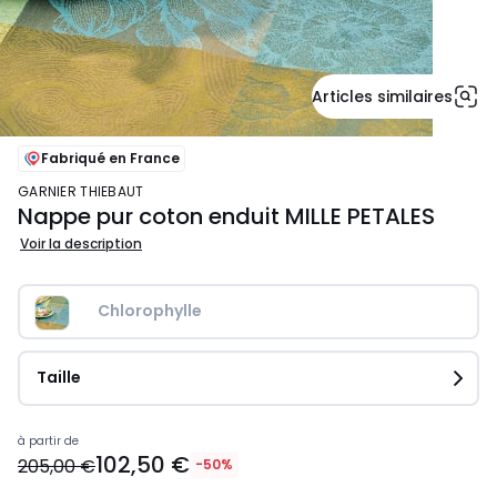
Articles similaires
Fabriqué en France
GARNIER THIEBAUT
Nappe pur coton enduit MILLE PETALES
Voir la description
Chlorophylle
Taille
Prix
à partir de
102,50 €
à
205,00 €
-50%
partir