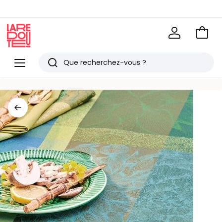
Voir
mon
La
panie
Redoute
Menu
Rechercher
Derniers
articles
vus