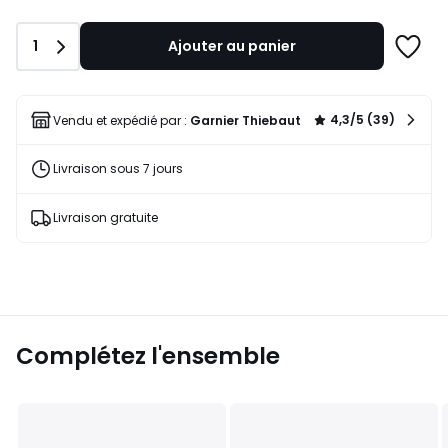
de
102,50
Quantité
1
Ajouter au panier
€
Ajoute
au
à
lieu
une
de
liste
4,3/5 (39)
Vendu et expédié par :
Garnier Thiebaut
205,00
€
Livraison sous 7 jours
50%
de
réduction
Livraison gratuite
appliquée.
Complétez l'ensemble