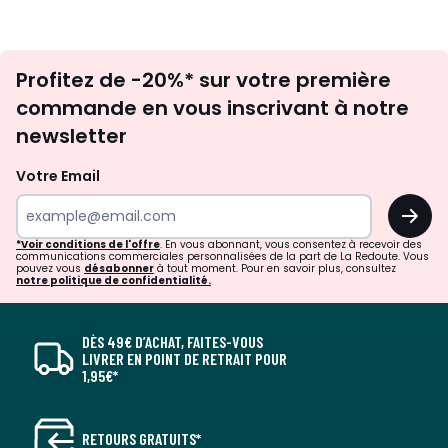
Inscription
Profitez de -20%* sur votre première
newsletter
commande en vous inscrivant à notre
newsletter
Votre Email
OK
*Voir conditions de l'offre
. En vous abonnant, vous consentez à recevoir des
communications commerciales personnalisées de la part de La Redoute. Vous
pouvez vous
désabonner
à tout moment. Pour en savoir plus, consultez
notre politique de confidentialité.
DÈS 49€ D’ACHAT, FAITES-VOUS
LIVRER EN POINT DE RETRAIT POUR
1,95€*
RETOURS GRATUITS*