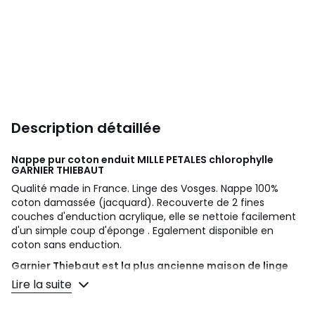
Description détaillée
Nappe pur coton enduit MILLE PETALES chlorophylle
GARNIER THIEBAUT
Qualité made in France. Linge des Vosges. Nappe 100%
coton damassée (jacquard). Recouverte de 2 fines
couches d'enduction acrylique, elle se nettoie facilement
d'un simple coup d'éponge . Egalement disponible en
coton sans enduction.
Garnier Thiebaut est la plus ancienne maison de linge
des Vosges
: elle fabrique son linge dans ses usines de
Lire la suite
Gérardmer depuis 1833 (linge labellisé Vosges Terre
Textile).