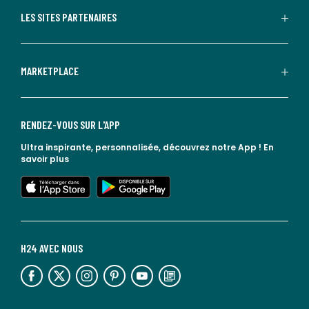
LES SITES PARTENAIRES
MARKETPLACE
RENDEZ-VOUS SUR L'APP
Ultra inspirante, personnalisée, découvrez notre App !
En
savoir plus
lien vers l'app store
lien vers google play
H24 AVEC NOUS
lien vers l'espace réseaux sociaux
lien vers l'espace réseaux sociaux
lien vers l'espace réseaux sociaux
lien vers l'espace réseaux sociaux
lien vers l'espace réseaux sociaux
lien vers le blog la redoute