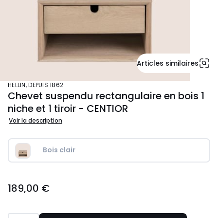
Articles similaires
HELLIN, DEPUIS 1862
Chevet suspendu rectangulaire en bois 1
niche et 1 tiroir - CENTIOR
Voir la description
Bois clair
189,00
189,00 €
€.