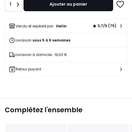
Quantité
1
Ajouter au panier
Ajoute
à
une
liste
3,7/5 (75)
Vendu et expédié par :
Hellin
Livraison
sous 5 à 6 semaines
Livraison à domicile : 19,00 €
Retour payant
Complétez l'ensemble