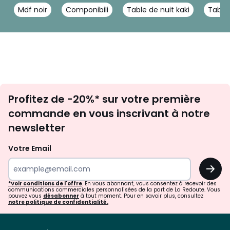
Mdf noir
Componibili
Table de nuit kaki
Table
Inscription
Profitez de -20%* sur votre première
newsletter
commande en vous inscrivant à notre
newsletter
Votre Email
OK
*Voir conditions de l'offre
. En vous abonnant, vous consentez à recevoir des
communications commerciales personnalisées de la part de La Redoute. Vous
pouvez vous
désabonner
à tout moment. Pour en savoir plus, consultez
notre politique de confidentialité.