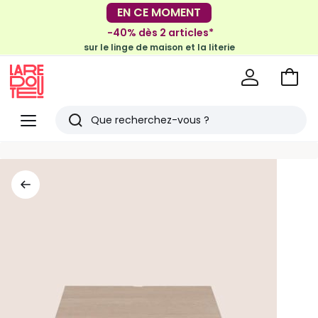
-30€ tous les 100€*
EN CE MOMENT
sur le meuble & la déco
-40% dès 2 articles*
sur le linge de maison et la literie
Voir
mon
La
panie
Redoute
Menu
Rechercher
Derniers
articles
vus