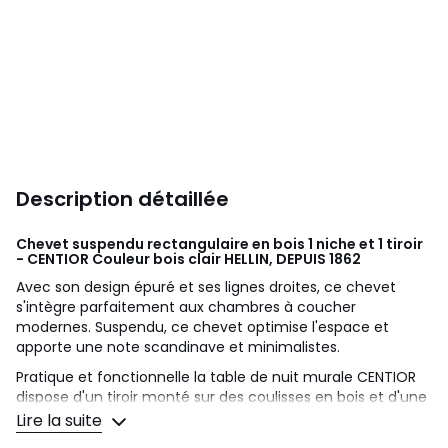
Description détaillée
Chevet suspendu rectangulaire en bois 1 niche et 1 tiroir
- CENTIOR Couleur bois clair
HELLIN, DEPUIS 1862
Avec son design épuré et ses lignes droites, ce chevet
s'intègre parfaitement aux chambres à coucher
modernes. Suspendu, ce chevet optimise l'espace et
apporte une note scandinave et minimalistes.
Pratique et fonctionnelle la table de nuit murale CENTIOR
dispose d'un tiroir monté sur des coulisses en bois et d'une
niche pour le rangement de vos objets personnels.
Lire la suite
Description technique :