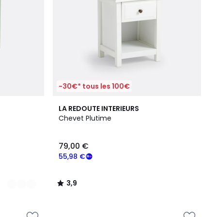
-30€* tous les 100€
3,9
LA REDOUTE INTERIEURS
/ 5
Chevet Plutime
79,00 €
55,98 €
3,9
/
5