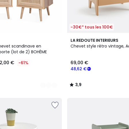
-30€* tous les 100€
4
3,9
LA REDOUTE INTERIEURS
Couleurs
/ 5
hevet scandinave en
Chevet style rétro vintage, Ad
porte (lot de 2) BOHÈME
2,00 €
69,00 €
-61%
48,62 €
3,9
/
5