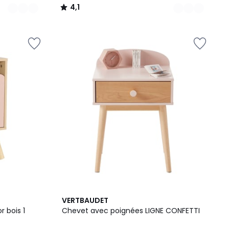
4,1
/
5
2
3
VERTBAUDET
Couleurs
/
 bois 1
Chevet avec poignées LIGNE CONFETTI
5