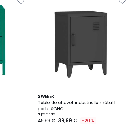
7
4,1
SWEEEK
Couleurs
/ 5
Table de chevet industrielle métal 1
porte SOHO
à partir de
39,99 €
49,99 €
-20%