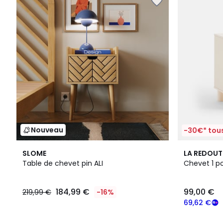
Nouveau
-30€* tous
SLOME
LA REDOUT
Table de chevet pin ALI
Chevet 1 po
184,99 €
99,00 €
219,99 €
-16%
69,62 €