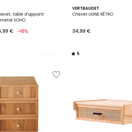
5
VERTBAUDET
/
evet, table d'appoint
Chevet LIGNE RÉTRO
5
le métal SOHO
5,99 €
34,99 €
-10%
5
/
5