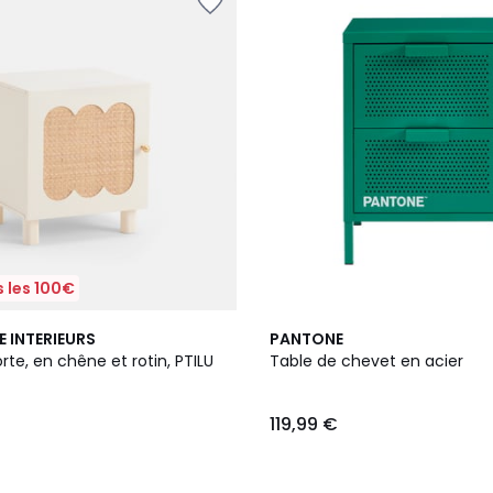
 les 100€
2
4
E INTERIEURS
PANTONE
Couleurs
/
rte, en chêne et rotin, PTILU
Table de chevet en acier
5
119,99 €