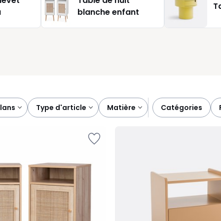
hevet
Table de nuit
T
u
blanche enfant
plans
type d'article
matière
catégories