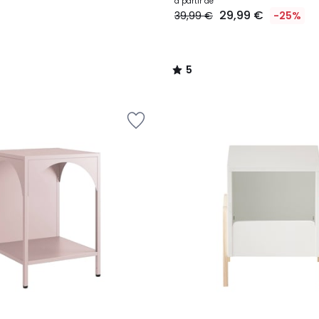
à partir de
29,99 €
39,99 €
-25%
5
/
5