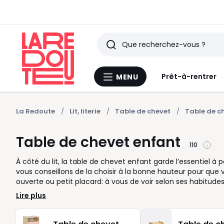
Rechercher
Derniers
Prêt-à-rentrer
MENU
Menu
articles
La
Redoute
vus
La Redoute
Lit, literie
Table de chevet
Table de c
Table de chevet enfant
110
À côté du lit, la table de chevet enfant garde l’essentiel à p
vous conseillons de la choisir à la bonne hauteur pour que vo
ouverte ou petit placard: à vous de voir selon ses habitudes
d’un coup d’œil le doudou ou l’histoire du soir. Si la ch
Lire plus
rangement intégré pour gagner de la place sans encombrer l
de la chambre: bois clair pour une atmosphère douce, coule
envies qui changent. Nous vous proposons des modèles faci