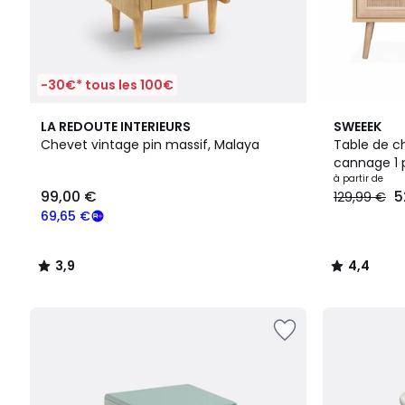
-30€* tous les 100€
3,9
4
4,4
LA REDOUTE INTERIEURS
SWEEEK
/ 5
Couleurs
/ 5
Chevet vintage pin massif, Malaya
Table de c
cannage 1 
99,00
à partir de
99,00 €
5
129,99 €
€
souscrivez
69,65 €
à
notre
3,9
4,4
programme
/
/
pour
5
5
payer
à
la
place
69,65
€.