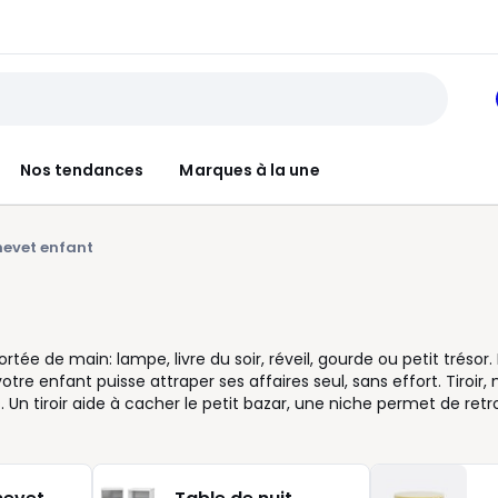
Nos tendances
Marques à la une
hevet enfant
ortée de main: lampe, livre du soir, réveil, gourde ou petit trésor.
tre enfant puisse attraper ses affaires seul, sans effort. Tiroir, 
. Un tiroir aide à cacher le petit bazar, une niche permet de ret
ambre est compacte, pensez à un modèle peu profond ou avec
a circulation. Côté style, la table de chevet enfant suit l’amb
ur vive pour réveiller le décor, lignes simples pour accompagne
les à associer au lit, à la commode ou au bureau, pour créer un