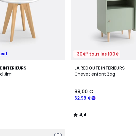
usif
-30€* tous les 100€
2
4,4
E INTERIEURS
LA REDOUTE INTERIEURS
Couleurs
/ 5
d Jimi
Chevet enfant Zag
89,00 €
62,98 €
4,4
/
5