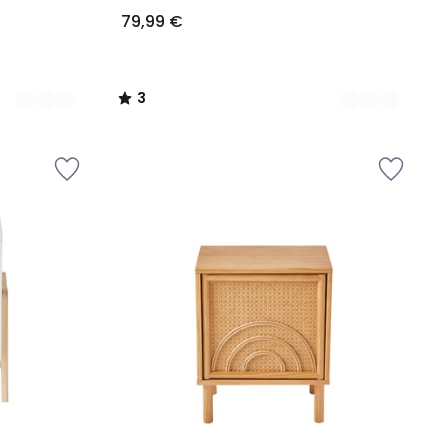
79,99 €
3
/
5