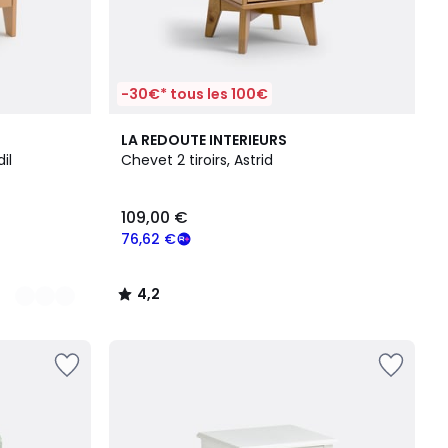
-30€* tous les 100€
4,2
LA REDOUTE INTERIEURS
/ 5
il
Chevet 2 tiroirs, Astrid
109,00 €
76,62 €
4,2
/
5