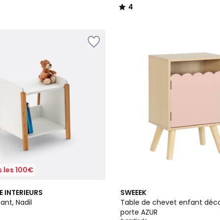
4
/
5
 les 100€
4
5
E INTERIEURS
SWEEEK
Couleurs
/
ant, Nadil
Table de chevet enfant décor
5
porte AZUR