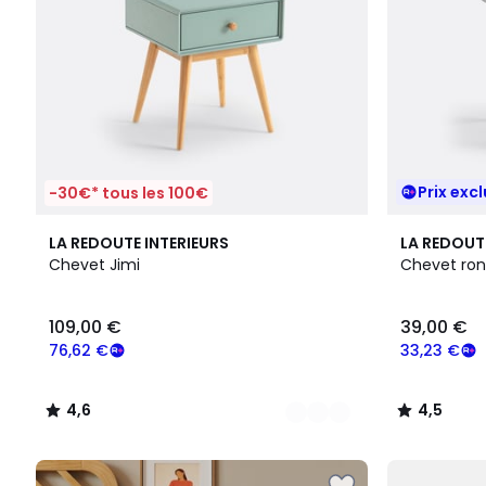
Prix excl
-30€* tous les 100€
2
4,6
4,5
LA REDOUTE INTERIEURS
LA REDOUT
Couleurs
/ 5
/ 5
Chevet Jimi
Chevet ron
109,00 €
39,00 €
76,62 €
33,23 €
4,6
4,5
/
/
5
5