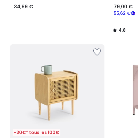
34,99 €
79,00 €
55,62 €
4,8
/
5
-30€* tous les 100€