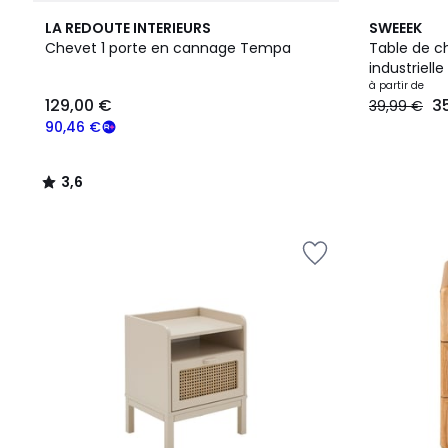
3,6
4
LA REDOUTE INTERIEURS
SWEEEK
/ 5
Couleurs
Chevet 1 porte en cannage Tempa
Table de ch
industriel
à partir de
129,00 €
3
39,99 €
90,46 €
3,6
/
5