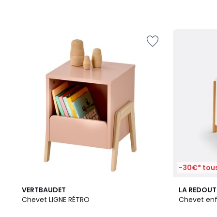
-30€* tous
4,8
VERTBAUDET
LA REDOUT
/ 5
Chevet LIGNE RÉTRO
Chevet enf