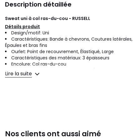
Description détaillée
Sweat uni à col ras-du-cou - RUSSELL
Détails produit
Design/motif: Uni
Caractéristiques: Bande à chevrons, Coutures latérales,
Épaules et bras fins
Ourlet: Point de recouvrement, Élastiqué, Large
Caractéristiques des matériaux: 3 épaisseurs
Encolure: Col ras-du-cou
Ourlets bras: Point de recouvrement, Élastiqués, Larges
Lire la suite
Type de manches: Manches longues, Cousues
g/m²: 280
Fermeture: À enfiler
Durabilité: Better Cotton Initiative (BCI), Certifié Oeko-
Tex® Standard 100, Certification WRAP.
Composition
80% Coton peigné, 20% Polyester.
Nos clients ont aussi aimé
Réf:
RW8936