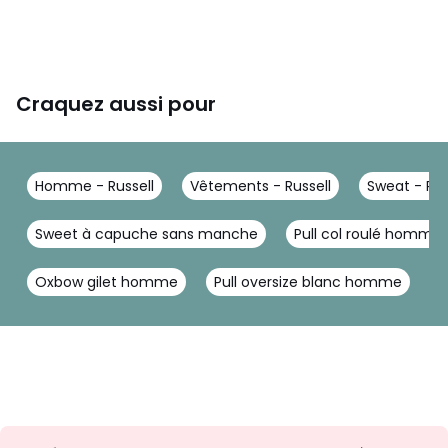
Craquez aussi pour
Homme - Russell
Vêtements - Russell
Sweat - Rus
Sweet à capuche sans manche
Pull col roulé homme
Oxbow gilet homme
Pull oversize blanc homme
P
Inscription