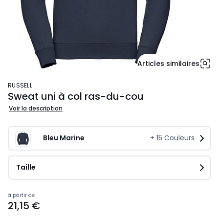
Articles similaires
RUSSELL
Sweat uni à col ras-du-cou
Voir la description
Bleu Marine
+
15
Couleurs
Taille
Prix
à partir de
21,15 €
à
partir