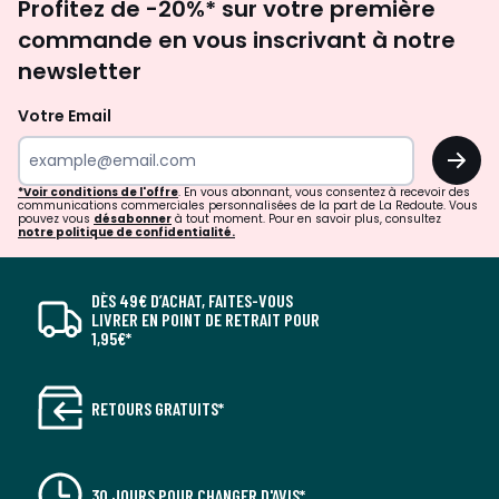
Profitez de -20%* sur votre première
newsletter
commande en vous inscrivant à notre
newsletter
Votre Email
OK
*Voir conditions de l'offre
. En vous abonnant, vous consentez à recevoir des
communications commerciales personnalisées de la part de La Redoute. Vous
pouvez vous
désabonner
à tout moment. Pour en savoir plus, consultez
notre politique de confidentialité.
DÈS 49€ D’ACHAT, FAITES-VOUS
LIVRER EN POINT DE RETRAIT POUR
1,95€*
RETOURS GRATUITS*
30 JOURS POUR CHANGER D'AVIS*