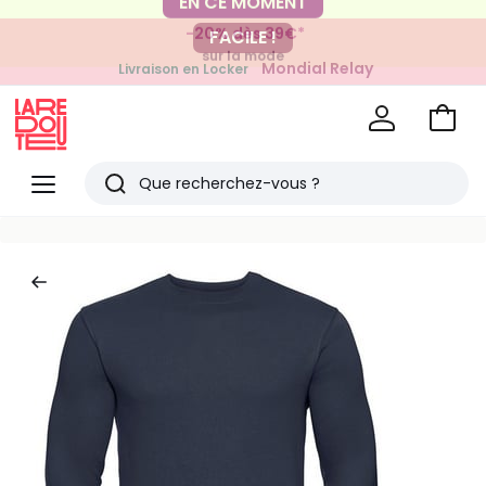
-20% dès 39€*
FACILE !
sur la mode
Mondial Relay
Livraison en Locker
pour vos petits articles
Voir
mon
La
panie
Redoute
Menu
Rechercher
Derniers
articles
vus