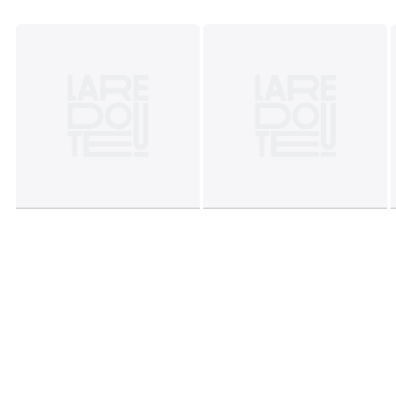
Couleurs
Bleu Marine, Vert Olive, Bordeaux, Indigo, Gris
Foncé, Gris Clair, Gris Chiné, Vert Sapin, Bleu Pâle, Gris,
Blanc, Rouge, Noir, Marron, Beige, Jaune
Tailles
XS, S, M, L, XL, 2XL, 3XL, 4XL, 5XL