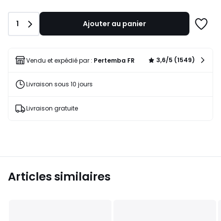
de
21,15
Quantité
1
Ajouter au panier
€.
Ajoute
à
une
liste
3,6/5 (1549)
Vendu et expédié par :
Pertemba FR
Livraison sous 10 jours
Livraison gratuite
Articles similaires