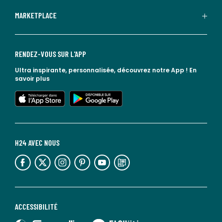
MARKETPLACE
RENDEZ-VOUS SUR L'APP
Ultra inspirante, personnalisée, découvrez notre App !
En
savoir plus
lien vers l'app store
lien vers google play
H24 AVEC NOUS
lien vers l'espace réseaux sociaux
lien vers l'espace réseaux sociaux
lien vers l'espace réseaux sociaux
lien vers l'espace réseaux sociaux
lien vers l'espace réseaux sociaux
lien vers le blog la redoute
ACCESSIBILITÉ
lien vers Sourdline