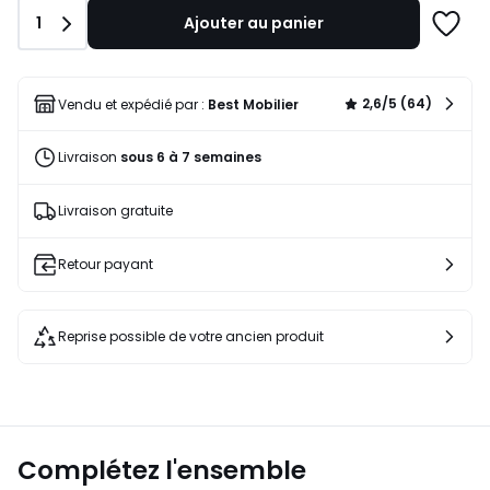
767,00
Quantité
1
Ajouter au panier
€
Ajoute
31%
à
de
une
réduction
liste
2,6/5 (64)
Vendu et expédié par :
Best Mobilier
appliquée.
Livraison
sous 6 à 7 semaines
Livraison gratuite
Retour payant
Reprise possible de votre ancien produit
Complétez l'ensemble