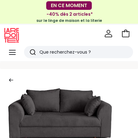
-30€ tous les 100€*
EN CE MOMENT
sur le meuble & la déco
-40% dès 2 articles*
sur le linge de maison et la literie
Voir
mon
La
panie
Redoute
Menu
Rechercher
Derniers
articles
vus