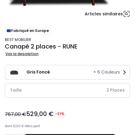
Articles similaires
Fabriqué en Europe
BEST MOBILIER
Canapé 2 places - RUNE
Voir la description
Gris Foncé
+
6
Couleurs
Taille
 2 Places
529,00
529,00 €
€
767,00 €
-31%
au
lieu
dont
13,50 €
d'éco part
de