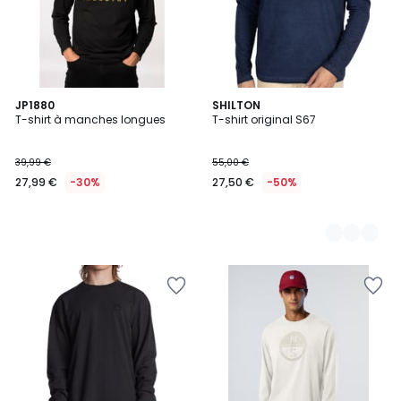
JP1880
3
SHILTON
T-shirt à manches longues
T-shirt original S67
Couleurs
39,99 €
55,00 €
27,99 €
-30%
27,50 €
-50%