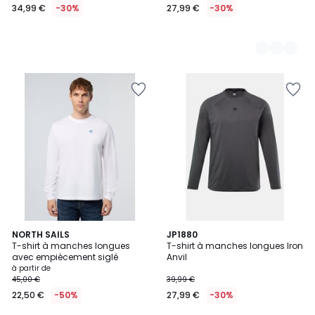
34,99 €
-30%
27,99 €
-30%
5
NORTH SAILS
JP1880
T-shirt à manches longues
T-shirt à manches longues Iron
Couleurs
avec empiècement siglé
Anvil
à partir de
45,00 €
39,99 €
22,50 €
-50%
27,99 €
-30%