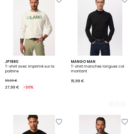
JP1880
2
MANGO MAN
T-shirt avec imprimé sur la
T-shirt manches longues col
Couleurs
poitrine
montant
39,99 €
15,99 €
27,99 €
-30%