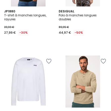
JP1880
DESIGUAL
T-shirt à manches longues,
Polo à manches longues
rayures
doubles
39,99 €
89,95 €
27,99 €
-30%
44,97 €
-50%