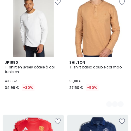
JP1880
2
SHILTON
T-shirt en jersey côtelé à col
T-shirt basic double col mao
Couleurs
tunisien
49,99 €
55,00 €
34,99 €
-30%
27,50 €
-50%