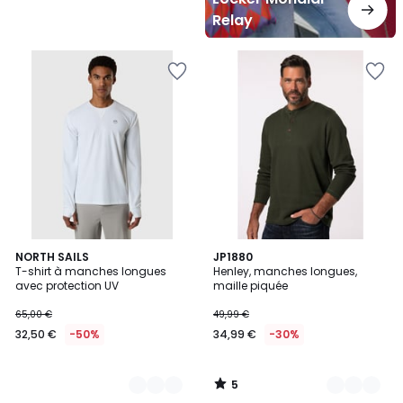
Relay
5
2
NORTH SAILS
2
JP1880
/
T-shirt à manches longues
Henley, manches longues,
Couleurs
Couleurs
5
avec protection UV
maille piquée
65,00 €
49,99 €
32,50 €
-50%
34,99 €
-30%
5
/