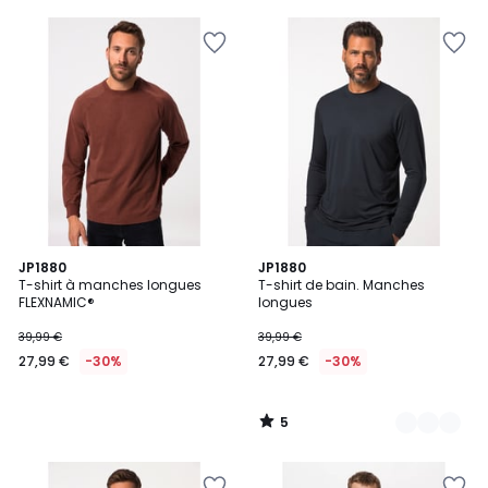
5
5
JP1880
2
JP1880
/
T-shirt à manches longues
T-shirt de bain. Manches
Couleurs
5
FLEXNAMIC®
longues
39,99 €
39,99 €
27,99 €
-30%
27,99 €
-30%
5
/
5