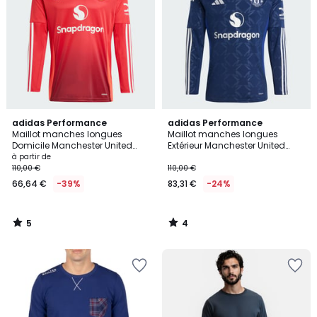
5
4
adidas Performance
adidas Performance
/
/
Maillot manches longues
Maillot manches longues
5
5
Domicile Manchester United
Extérieur Manchester United
24/25
24/25
à partir de
110,00 €
110,00 €
66,64 €
-39%
83,31 €
-24%
5
4
/
/
5
5