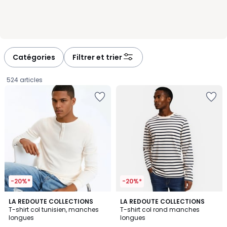
Catégories
Filtrer et trier
524 articles
-20%*
-20%*
4,8
5
3
LA REDOUTE COLLECTIONS
LA REDOUTE COLLECTIONS
/ 5
/
T-shirt col tunisien, manches
T-shirt col rond manches
Couleurs
5
longues
longues
29,99