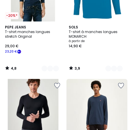
-20%*
4,8
3,9
3
PEPE JEANS
13
SOLS
/ 5
/ 5
T-shirt manches longues
T-shirt à manches longues
Couleurs
Couleurs
stretch Original
MONARCH
à partir de
29,00 €
14,90 €
23,20 €
4,8
3,9
/
/
5
5