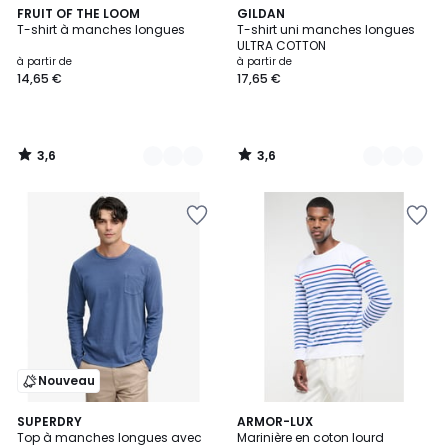
3,6
3,6
8
FRUIT OF THE LOOM
20
GILDAN
/ 5
/ 5
T-shirt à manches longues
T-shirt uni manches longues
Couleurs
Couleurs
ULTRA COTTON
à partir de
à partir de
14,65 €
17,65 €
3,6
3,6
/
/
5
5
Nouveau
4
SUPERDRY
2
ARMOR-LUX
/
Top à manches longues avec
Marinière en coton lourd
Couleurs