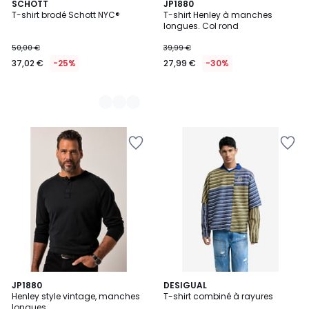
4
SCHOTT
JP1880
T-shirt brodé Schott NYC®
T-shirt Henley à manches
Couleurs
longues. Col rond
50,00 €
39,99 €
37,02 €
-25%
27,99 €
-30%
2
JP1880
DESIGUAL
Henley style vintage, manches
T-shirt combiné à rayures
Couleurs
longues