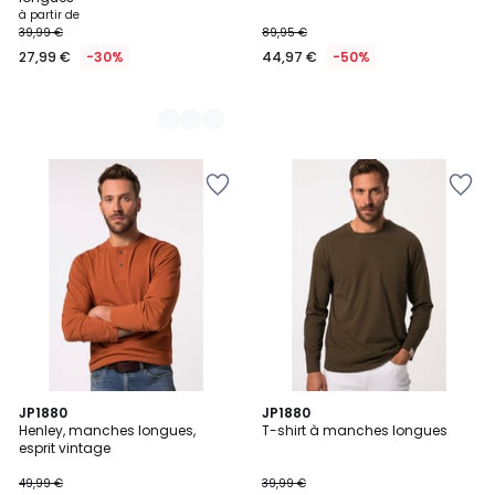
à partir de
39,99 €
89,95 €
27,99 €
-30%
44,97 €
-50%
JP1880
2
JP1880
Henley, manches longues,
T-shirt à manches longues
Couleurs
esprit vintage
49,99 €
39,99 €