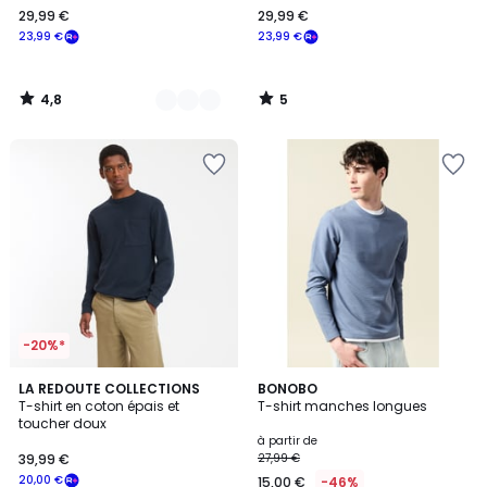
29,99 €
29,99 €
€
23,99 €
23,99 €
souscrivez
à
notre
4,8
5
programme
/
/
5
5
pour
payer
à
la
place
23,99
€.
-20%*
5
3
LA REDOUTE COLLECTIONS
4
BONOBO
/
T-shirt en coton épais et
T-shirt manches longues
Couleurs
Couleurs
5
toucher doux
à partir de
39,99 €
27,99 €
20,00 €
15,00 €
-46%