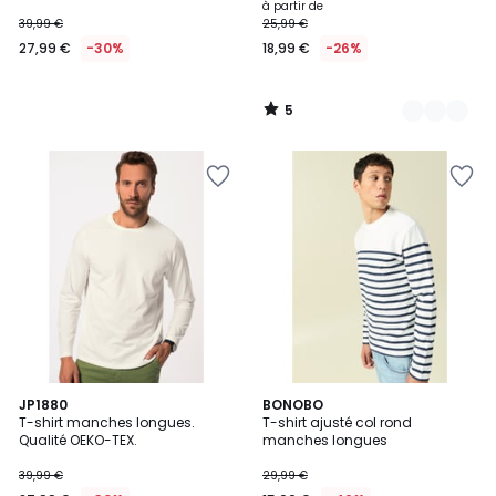
à partir de
39,99 €
25,99 €
27,99 €
-30%
18,99 €
-26%
5
/
5
JP1880
BONOBO
T-shirt manches longues.
T-shirt ajusté col rond
Qualité OEKO-TEX.
manches longues
39,99 €
29,99 €