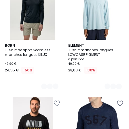
2
BORN
7
ELEMENT
T-Shirt de sport Seamless
T-shirt manches longues
Couleurs
Couleurs
manches longues KILUX
LOWCASE PIGMENT
à partir de
49,90 €
40,00 €
24,95 €
-50%
28,00 €
-30%