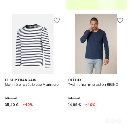
LE SLIP FRANCAIS
3
DEELUXE
Marinière rayée bleue Mariniere
T-shirt homme coton BELINO
Couleurs
59,00 €
24,99 €
35,40 €
-40%
14,99 €
-40%