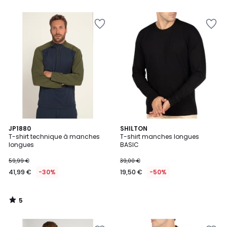
5
5
JP1880
SHILTON
/
T-shirt technique à manches
T-shirt manches longues
5
longues
BASIC
59,99 €
39,00 €
41,99 €
-30%
19,50 €
-50%
5
/
5