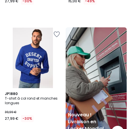
27,99 €
-30%
15,00 €
-49%
Nouveau
!
Livraison
en
Locker
Mondial
Relay
JP1880
T-shirt à col rond et manches
longues
39,99 €
Nouveau !
27,99 €
-30%
Livraison en
Locker Mondial