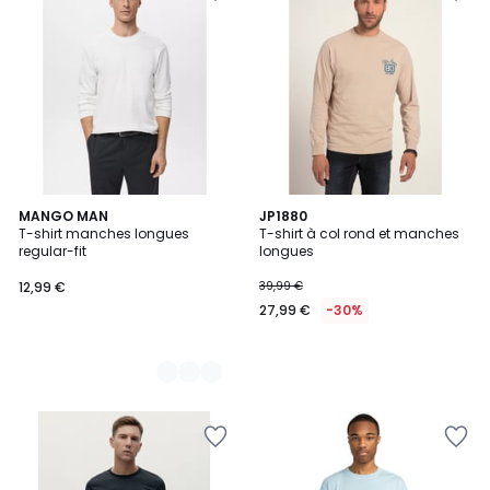
3
MANGO MAN
JP1880
T-shirt manches longues
T-shirt à col rond et manches
Couleurs
regular-fit
longues
12,99 €
39,99 €
27,99 €
-30%