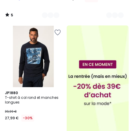
5
/
5
JP1880
T-shirt à col rond et manches
longues
39,99 €
27,99 €
-30%