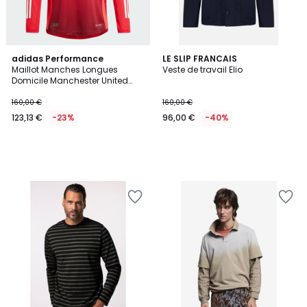
adidas Performance
LE SLIP FRANCAIS
Maillot Manches Longues
Veste de travail Elio
Domicile Manchester United
24/25 Authentique Maillot
Manches Longues Domicile
160,00 €
160,00 €
Manchester United 24/25
123,13 €
-23%
96,00 €
-40%
Authentique