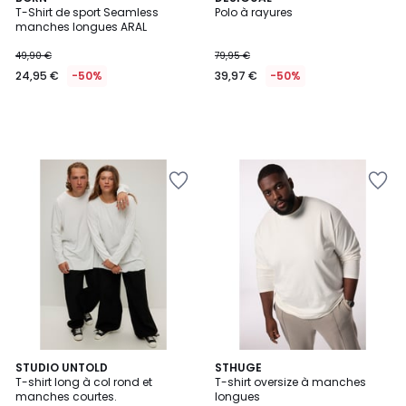
T-Shirt de sport Seamless
Polo à rayures
manches longues ARAL
49,90 €
79,95 €
24,95 €
-50%
39,97 €
-50%
5
STUDIO UNTOLD
5
STHUGE
/
T-shirt long à col rond et
T-shirt oversize à manches
Couleurs
5
manches courtes.
longues