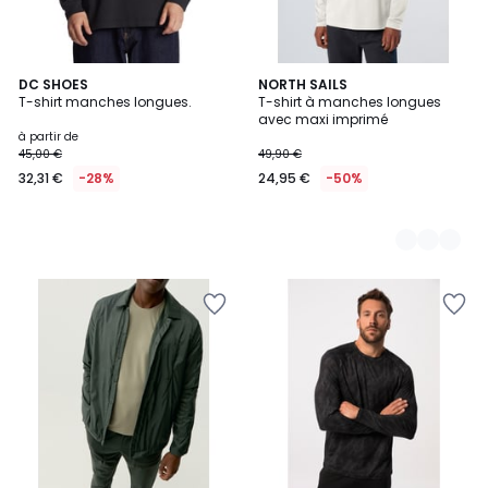
DC SHOES
4
NORTH SAILS
T-shirt manches longues.
T-shirt à manches longues
Couleurs
avec maxi imprimé
à partir de
45,00 €
49,90 €
32,31 €
-28%
24,95 €
-50%