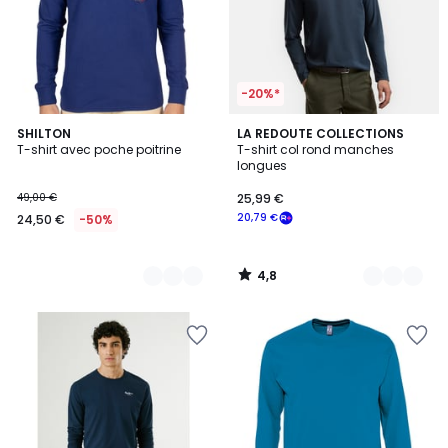
-20%*
4,8
3
SHILTON
5
LA REDOUTE COLLECTIONS
/ 5
T-shirt avec poche poitrine
T-shirt col rond manches
Couleurs
Couleurs
longues
49,00 €
25,99 €
20,79 €
24,50 €
-50%
4,8
/
5