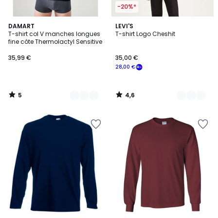
-20%*
5
4,6
5
DAMART
3
LEVI'S
/
/ 5
T-shirt col V manches longues
T-shirt Logo Cheshit
Couleurs
Couleurs
5
fine côte Thermolactyl Sensitive
35,99 €
35,00 €
28,00 €
5
4,6
/
/
5
5