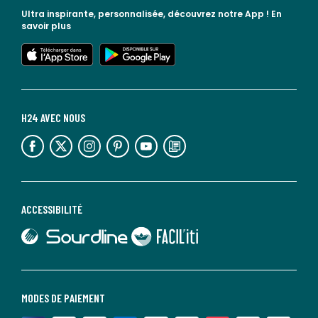
Ultra inspirante, personnalisée, découvrez notre App !
En
savoir plus
lien vers l'app store
lien vers google play
H24 AVEC NOUS
lien vers l'espace réseaux sociaux
lien vers l'espace réseaux sociaux
lien vers l'espace réseaux sociaux
lien vers l'espace réseaux sociaux
lien vers l'espace réseaux sociaux
lien vers le blog la redoute
ACCESSIBILITÉ
lien vers Sourdline
lien vers Faciliti
MODES DE PAIEMENT