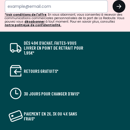
OK
*Voir conditions de l'offre
. En vous abonnant, vous consentez à recevoir des
communications commerciales personnalisées de la part de La Redoute. Vous
pouvez vous
désabonner
à tout moment. Pour en savoir plus, consultez
notre politique de confidentialité.
DÈS 49€ D’ACHAT, FAITES-VOUS
LIVRER EN POINT DE RETRAIT POUR
1,95€*
RETOURS GRATUITS*
30 JOURS POUR CHANGER D'AVIS*
PAIEMENT EN 2X, 3X OU 4X SANS
FRAIS*