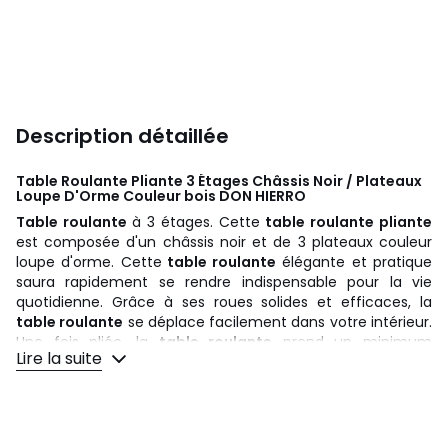
Description détaillée
Table Roulante Pliante 3 Étages Châssis Noir / Plateaux
Loupe D'Orme Couleur bois
DON HIERRO
Table roulante
à 3 étages. Cette
table roulante pliante
est composée d'un châssis noir et de 3 plateaux couleur
loupe d'orme. Cette
table roulante
élégante et pratique
saura rapidement se rendre indispensable pour la vie
quotidienne. Grâce à ses roues solides et efficaces, la
table roulante
se déplace facilement dans votre intérieur.
Une fois pliée, la
table roulante
prend un minimum
Lire la suite
d'espace.
Dimensions
: Larg. 42.5cm x Long. 65cm x Haut. 83cm
(Pliée : Long. 65.5 x larg.9cm x Haut. 95 cm)
Couleur
: Loupe d'orme