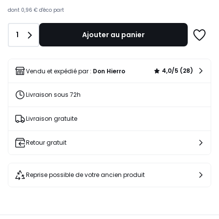
dont
0,96 €
d'éco part
Quantité
1
Ajouter au panier
Ajoute
à
une
liste
4,0/5 (28)
Vendu et expédié par :
Don Hierro
Livraison sous 72h
Livraison gratuite
Retour gratuit
Reprise possible de votre ancien produit