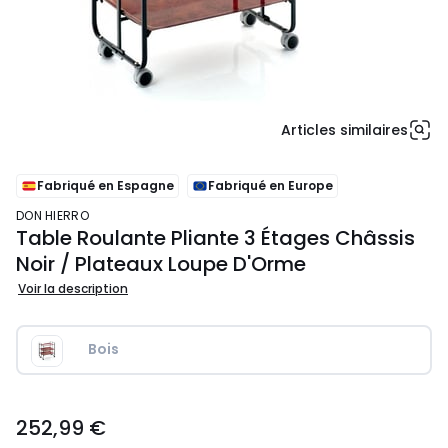
Articles similaires
Fabriqué en Espagne
Fabriqué en Europe
DON HIERRO
Table Roulante Pliante 3 Étages Châssis
Noir / Plateaux Loupe D'Orme
Voir la description
Bois
252,99
252,99 €
€.