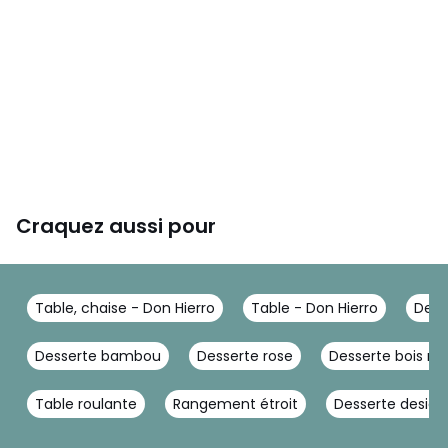
Craquez aussi pour
Table, chaise - Don Hierro
Table - Don Hierro
Dess
Desserte bambou
Desserte rose
Desserte bois ma
Table roulante
Rangement étroit
Desserte design