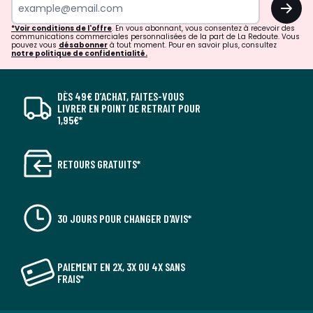
OK
*Voir conditions de l'offre
. En vous abonnant, vous consentez à recevoir des
communications commerciales personnalisées de la part de La Redoute. Vous
pouvez vous
désabonner
à tout moment. Pour en savoir plus, consultez
notre politique de confidentialité.
DÈS 49€ D’ACHAT, FAITES-VOUS
LIVRER EN POINT DE RETRAIT POUR
1,95€*
RETOURS GRATUITS*
30 JOURS POUR CHANGER D'AVIS*
PAIEMENT EN 2X, 3X OU 4X SANS
FRAIS*