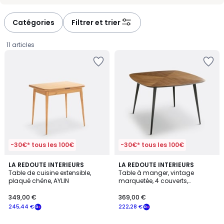
-
-
défiler
défiler
à
à
Catégories
Filtrer et trier
gauche
droite
11 articles
-30€* tous les 100€
-30€* tous les 100€
4,4
4,4
LA REDOUTE INTERIEURS
LA REDOUTE INTERIEURS
/ 5
/ 5
Table de cuisine extensible,
Table à manger, vintage
plaqué chêne, AYLIN
marquetée, 4 couverts,
349,00
WATFORD
349,00 €
369,00 €
€
245,44 €
222,28 €
souscrivez
à