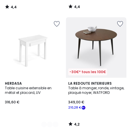
notre
4,4
4,4
programme
/
/
5
5
pour
payer
à
la
place
245,44
€.
-30€* tous les 100€
4,2
5
HERDASA
LA REDOUTE INTERIEURS
/ 5
Table cuisine extensible en
Table à manger, ronde, vintage,
Couleurs
métal et placard, LIV
plaqué noyer, WATFORD
316,60 €
349,00 €
210,28 €
4,2
/