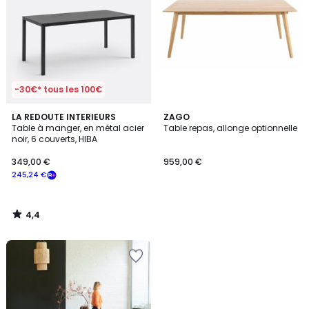
-30€* tous les 100€
4,4
LA REDOUTE INTERIEURS
ZAGO
/ 5
Table à manger, en métal acier
Table repas, allonge optionnelle
noir, 6 couverts, HIBA
349,00 €
959,00 €
245,24 €
4,4
/
5