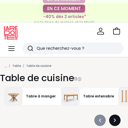
-30€ tous les 100€*
EN CE MOMENT
sur le meuble & la déco
-40% dès 2 articles*
sur le linge de maison et la literie
Voir
mon
La
panie
Redoute
Menu
Rechercher
Derniers
...
articles
Table
Table de cuisine
Table de cuisine
vus
11
Table à manger
Table extensible
Précédent
Suivan