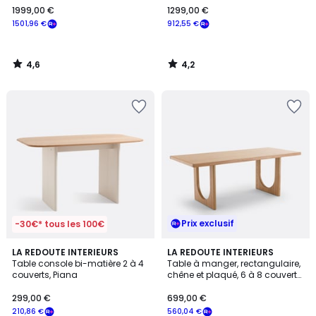
1999,00 €
1299,00 €
€
1501,96 €
912,55 €
souscrivez
à
notre
4,6
4,2
programme
/
/
5
5
pour
payer
à
la
place
1501,96
€.
Prix exclusif
-30€* tous les 100€
5
4,7
LA REDOUTE INTERIEURS
LA REDOUTE INTERIEURS
/
/ 5
Table console bi-matière 2 à 4
Table à manger, rectangulaire,
5
couverts, Piana
chêne et plaqué, 6 à 8 couverts,
DOUVE
299,00 €
699,00 €
210,86 €
560,04 €