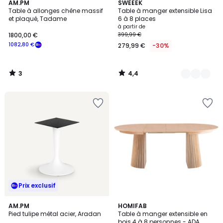
3
4,4
AM.PM
3
SWEEEK
/
/ 5
Table à allonges chêne massif
Table à manger extensible Lisa
Couleurs
5
et plaqué, Tadame
6 à 8 places
à partir de
1800,00 €
399,99 €
1082,80 €
279,99 €
-30%
3
4,4
/
/
5
5
Prix exclusif
4,3
3
AM.PM
HOMIFAB
/ 5
Pied tulipe métal acier, Aradan
Table à manger extensible en
Couleurs
bois 4 à 8 personnes - ADA