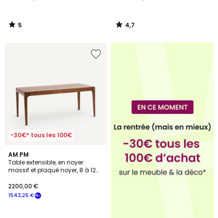
5
4,7
/
/
5
5
-30€* tous les 100€
4
AM.PM
/
Table extensible, en noyer
5
massif et plaqué noyer, 8 à 12
couverts, SANARA
2200,00 €
1543,25 €