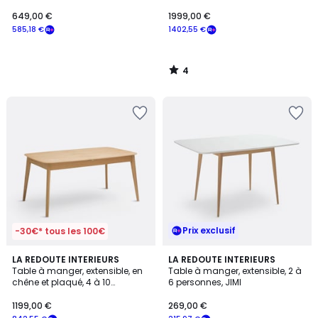
céramique, 4 couverts, WHIZ
GOSLING
649,00 €
1999,00 €
585,18 €
1402,55 €
4
/
5
Prix exclusif
-30€* tous les 100€
4,1
4,5
LA REDOUTE INTERIEURS
LA REDOUTE INTERIEURS
/ 5
/ 5
Table à manger, extensible, en
Table à manger, extensible, 2 à
chêne et plaqué, 4 à 10
6 personnes, JIMI
couverts, BIFACE
1199,00 €
269,00 €