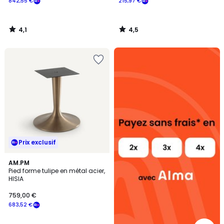
842,55 €
215,97 €
4,1
4,5
/
/
5
5
Alma
payez
sans
frais
Prix exclusif
4,3
AM.PM
/ 5
Pied forme tulipe en métal acier,
HISIA
759,00 €
683,52 €