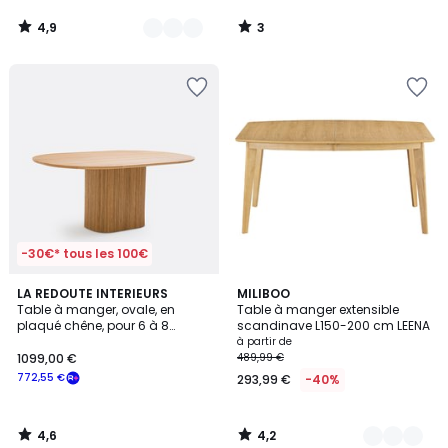
4,9
3
/
/
5
5
-30€* tous les 100€
4,6
4,2
LA REDOUTE INTERIEURS
3
MILIBOO
/ 5
/ 5
Table à manger, ovale, en
Table à manger extensible
Couleurs
plaqué chêne, pour 6 à 8
scandinave L150-200 cm LEENA
couverts, TAMULA
à partir de
1099,00 €
489,99 €
772,55 €
293,99 €
-40%
4,6
4,2
/
/