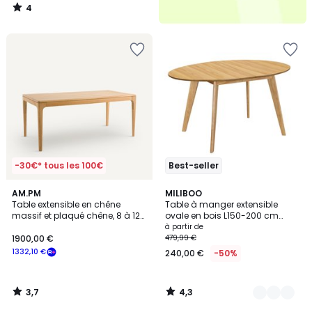
4
/
5
-30€* tous les 100€
Best-seller
3,7
4,3
AM.PM
2
MILIBOO
/ 5
/ 5
Table extensible en chêne
Table à manger extensible
Couleurs
massif et plaqué chêne, 8 à 12
ovale en bois L150-200 cm
couverts, SANARA
MARIK
à partir de
1900,00 €
479,99 €
1332,10 €
240,00 €
-50%
3,7
4,3
/
/
5
5