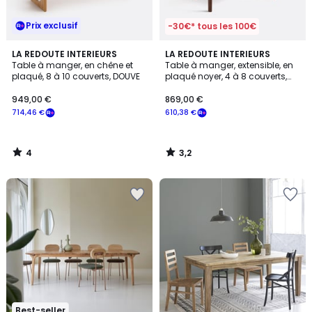
Prix exclusif
-30€* tous les 100€
4
3,2
LA REDOUTE INTERIEURS
LA REDOUTE INTERIEURS
/
/ 5
Table à manger, en chêne et
Table à manger, extensible, en
5
plaqué, 8 à 10 couverts, DOUVE
plaqué noyer, 4 à 8 couverts,
TIOGA
949,00 €
869,00 €
714,46 €
610,38 €
4
3,2
/
/
5
5
Best-seller