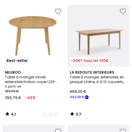
5
5
Best-seller
-30€* tous les 100€
4,1
3,7
3
MILIBOO
LA REDOUTE INTERIEURS
/ 5
/ 5
Table à manger ronde
Table à manger, extensible, en
Couleurs
extensible finition noyer L120-
plaqué chêne, 4 à 10 couverts,
150 cm LEENA
TIOGA
à partir de
439,99 €
659,00 €
463,38 €
250,79 €
-43%
4,1
3,7
/
/
5
5