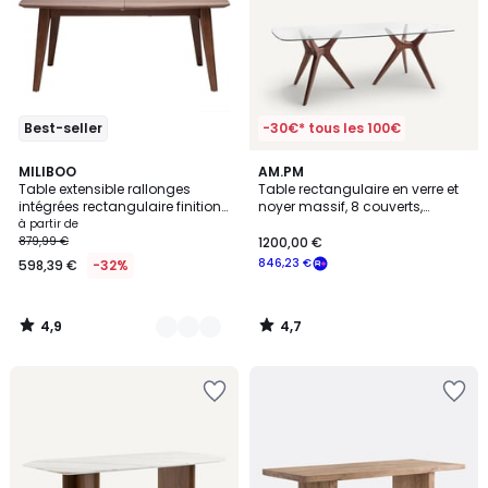
Best-seller
-30€* tous les 100€
4,9
4,7
3
MILIBOO
AM.PM
/ 5
/ 5
Table extensible rallonges
Table rectangulaire en verre et
Couleurs
intégrées rectangulaire finition
noyer massif, 8 couverts,
bois blanc et hévéa massif
MARICIELO
à partir de
L180-230 cm FIFTIES
879,99 €
1200,00 €
846,23 €
598,39 €
-32%
4,9
4,7
/
/
5
5