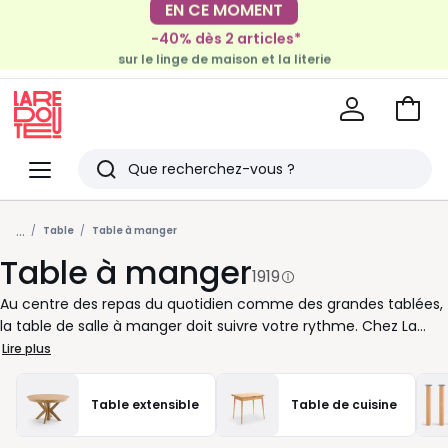
-40% dès 2 articles*
EN CE MOMENT
sur le linge de maison et la literie
-30€ tous les 100€*
sur le meuble & la déco
Voir
mon
La
panie
Redoute
Menu
Rechercher
Derniers
...
articles
Table
Table à manger
Table à manger
vus
1919
Au centre des repas du quotidien comme des grandes tablées,
la table de salle à manger doit suivre votre rythme. Chez La
Redoute, nous vous aidons à choisir un modèle adapté à votre
Lire plus
espace, à vos habitudes et à votre style. Pour une pièce
compacte, misez sur une table ronde ou carrée, facile à
Table extensible
Table de cuisine
intégrer et conviviale au quotidien. Si vous recevez souvent,
une table rectangulaire offre une belle capacité, tandis qu’un