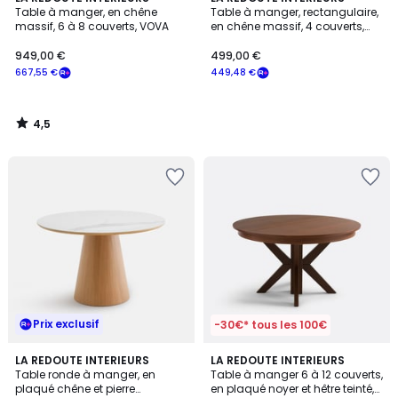
/ 5
Table à manger, en chêne
Table à manger, rectangulaire,
massif, 6 à 8 couverts, VOVA
en chêne massif, 4 couverts,
DALMAR
949,00 €
499,00 €
667,55 €
449,48 €
4,5
/
5
Prix exclusif
-30€* tous les 100€
4
LA REDOUTE INTERIEURS
LA REDOUTE INTERIEURS
/
Table ronde à manger, en
Table à manger 6 à 12 couverts,
5
plaqué chêne et pierre
en plaqué noyer et hêtre teinté,