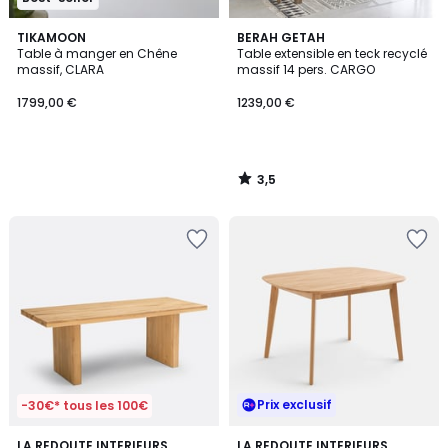
3,5
TIKAMOON
BERAH GETAH
/ 5
Table à manger en Chêne
Table extensible en teck recyclé
massif, CLARA
massif 14 pers. CARGO
1799,00 €
1239,00 €
3,5
/
5
Prix exclusif
-30€* tous les 100€
4,5
LA REDOUTE INTERIEURS
LA REDOUTE INTERIEURS