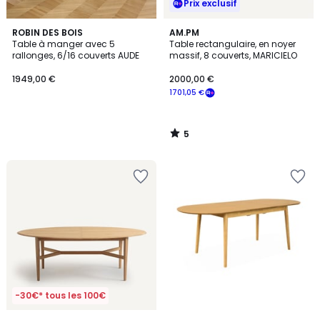
Prix exclusif
5
ROBIN DES BOIS
AM.PM
/
Table à manger avec 5
Table rectangulaire, en noyer
5
rallonges, 6/16 couverts AUDE
massif, 8 couverts, MARICIELO
1949,00 €
2000,00 €
1701,05 €
5
/
5
-30€* tous les 100€