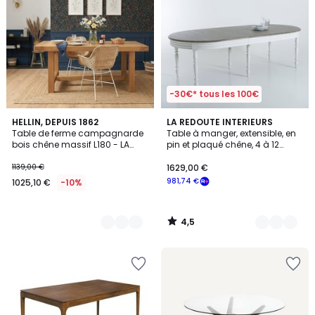
-30€* tous les 100€
4,5
2
HELLIN, DEPUIS 1862
2
LA REDOUTE INTERIEURS
/ 5
Table de ferme campagnarde
Table à manger, extensible, en
Couleurs
Couleurs
bois chêne massif L180 - LA
pin et plaqué chêne, 4 à 12
BRESSE
couverts, EULALI
1139,00 €
1629,00 €
981,74 €
1025,10 €
-10%
4,5
/
5