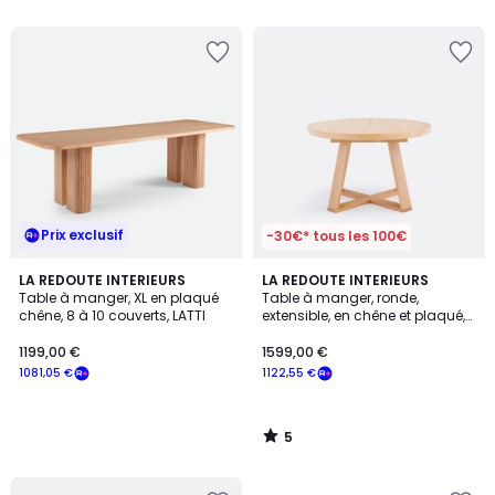
5
5
Prix exclusif
-30€* tous les 100€
5
LA REDOUTE INTERIEURS
LA REDOUTE INTERIEURS
/
Table à manger, XL en plaqué
Table à manger, ronde,
5
chêne, 8 à 10 couverts, LATTI
extensible, en chêne et plaqué,
4 à 10 couverts, ULMU
1199,00 €
1599,00 €
1081,05 €
1122,55 €
5
/
5