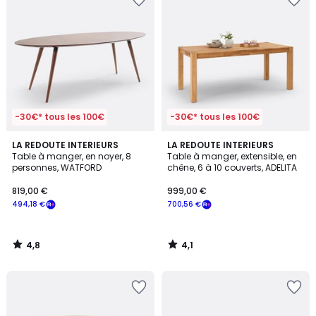
-30€* tous les 100€
-30€* tous les 100€
4,8
4,1
LA REDOUTE INTERIEURS
LA REDOUTE INTERIEURS
/ 5
/ 5
Table à manger, en noyer, 8
Table à manger, extensible, en
personnes, WATFORD
chêne, 6 à 10 couverts, ADELITA
819,00 €
999,00 €
494,18 €
700,56 €
4,8
4,1
/
/
5
5