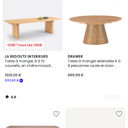
-30€* tous les 100€
4,6
LA REDOUTE INTERIEURS
2
DRAWER
/ 5
Table à manger, 8 à 10
Table à manger extensible 6 à
Couleurs
couverts, en chêne massif,
8 personnes ovale en bois-
VOVA
CAMI
1329,00 €
699,99 €
932,40 €
4,6
/
5