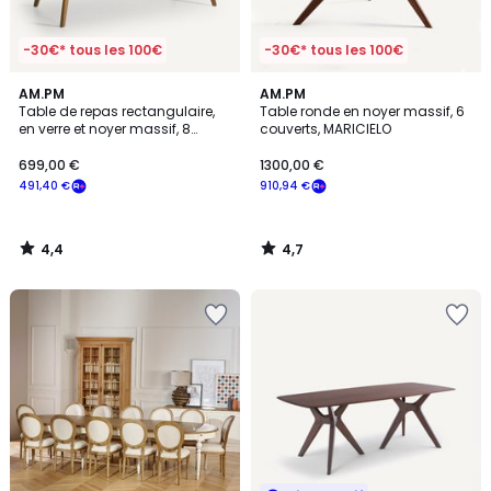
-30€* tous les 100€
-30€* tous les 100€
4,4
4,7
AM.PM
AM.PM
/ 5
/ 5
Table de repas rectangulaire,
Table ronde en noyer massif, 6
en verre et noyer massif, 8
couverts, MARICIELO
couverts, KRISTAL
699,00 €
1300,00 €
491,40 €
910,94 €
4,4
4,7
/
/
5
5