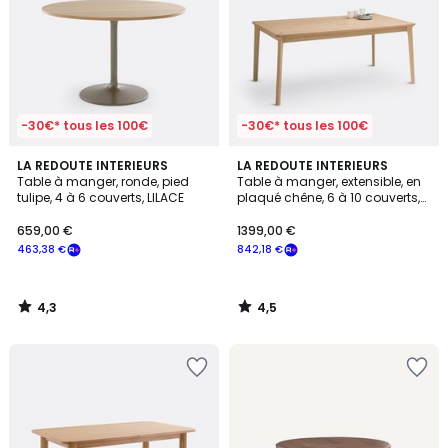
-30€* tous les 100€
-30€* tous les 100€
4,3
4,5
LA REDOUTE INTERIEURS
LA REDOUTE INTERIEURS
/ 5
/ 5
Table à manger, ronde, pied
Table à manger, extensible, en
tulipe, 4 à 6 couverts, LILACE
plaqué chêne, 6 à 10 couverts,
PULLY
659,00 €
1399,00 €
463,38 €
842,18 €
4,3
4,5
/
/
5
5