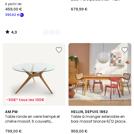
à partir de
459,00 €
679,99 €
390,62 €
4,3
/
5
-30€* tous les 100€
4,7
AM.PM
HELLIN, DEPUIS 1862
/ 5
Table ronde en verre trempé et
Table à manger extensible en
chêne massif, 6 couverts,
bois massif bronze 6/12 places
MARICIELO
L160/240 - MALLET
799,00 €
959,00 €