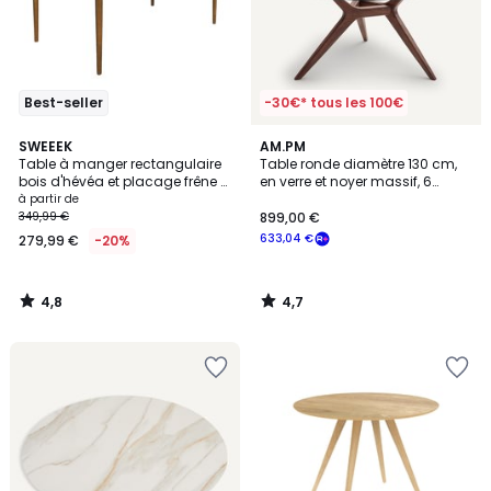
Best-seller
-30€* tous les 100€
4,8
4,7
SWEEEK
AM.PM
/ 5
/ 5
Table à manger rectangulaire
Table ronde diamètre 130 cm,
bois d'hévéa et placage frêne 8
en verre et noyer massif, 6
places ELENA
couverts, MARICIELO
à partir de
349,99 €
899,00 €
633,04 €
279,99 €
-20%
4,8
4,7
/
/
5
5