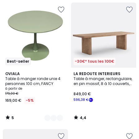
Best-seller
-30€* tous les 100€
5
4,4
3
OVIALA
LA REDOUTE INTERIEURS
/
/ 5
Table à manger ronde unie 4
Table à manger, rectangulaire,
Couleurs
5
personnes 100 cm, FANCY
en pin massif, 8 à 10 couverts,
MALIO
à partir de
179,00 €
849,00 €
596,38 €
169,00 €
-5%
5
4,4
/
/
5
5