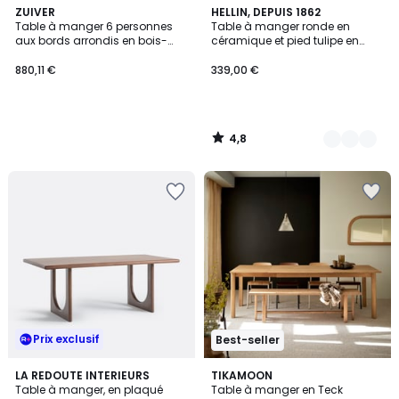
4,8
ZUIVER
2
HELLIN, DEPUIS 1862
/ 5
Table à manger 6 personnes
Table à manger ronde en
Couleurs
aux bords arrondis en bois-
céramique et pied tulipe en
STORM
métal L90 - MARSA
880,11 €
339,00 €
4,8
/
5
Prix exclusif
Best-seller
2,5
LA REDOUTE INTERIEURS
TIKAMOON
/ 5
Table à manger, en plaqué
Table à manger en Teck