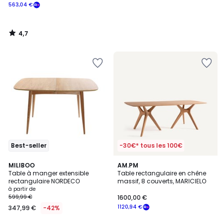
563,04 €
4,7
/
5
Best-seller
-30€* tous les 100€
4,9
3
3
MILIBOO
AM.PM
/ 5
/
Table à manger extensible
Table rectangulaire en chêne
Couleurs
5
rectangulaire NORDECO
massif, 8 couverts, MARICIELO
à partir de
599,99 €
1600,00 €
1120,94 €
347,99 €
-42%