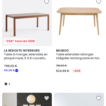
-30€* tous les 100€
1
LA REDOUTE INTERIEURS
MILIBOO
/
Table à manger, extensible, en
Table extensible rallonges
5
plaqué noyer, 6 à 8 couverts,
intégrées rectangulaire en bois
TALET
foncé noyer L140-170 cm ANK
799,00 €
749,99 €
561,38 €
524,99 €
-30%
1
/
5