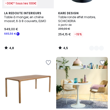
-30€* tous les 100€
4,8
4,5
LA REDOUTE INTERIEURS
3
KARE DESIGN
/ 5
/ 5
Table à manger, en chêne
Table ronde effet marbre,
Couleurs
massif, 6 à 8 couverts, ELMO
SCHICKERIA
à partir de
949,00 €
299,00 €
665,56 €
254,15 €
-15%
4,8
4,5
/
/
5
5