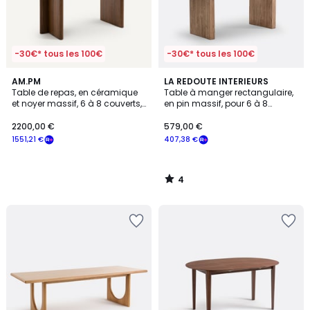
-30€* tous les 100€
-30€* tous les 100€
4
AM.PM
LA REDOUTE INTERIEURS
/
Table de repas, en céramique
Table à manger rectangulaire,
5
et noyer massif, 6 à 8 couverts,
en pin massif, pour 6 à 8
NELLA
couverts, MALIO
2200,00 €
579,00 €
1551,21 €
407,38 €
4
/
5