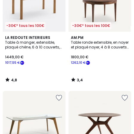
-30€* tous les 100€
-30€* tous les 100€
4,8
3,4
LA REDOUTE INTERIEURS
AM.PM
/ 5
/ 5
Table à manger, extensible,
Table ronde extensible, en noyer
plaqué chêne, 6 à 10 couverts,
et plaqué noyer, 4 à 8 couverts,
DESNA
SANARA
1449,00 €
1800,00 €
1017,55 €
1262,10 €
4,8
3,4
/
/
5
5