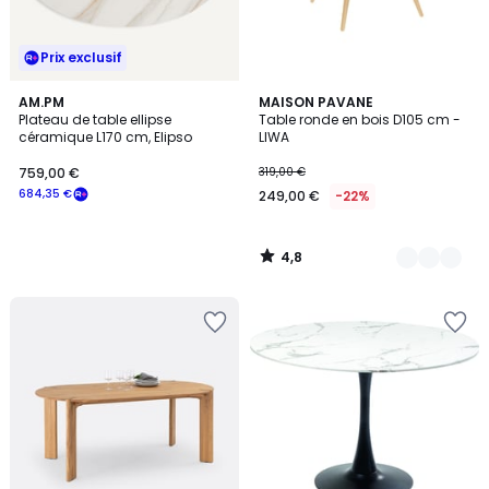
Prix exclusif
4,8
AM.PM
2
MAISON PAVANE
/ 5
Plateau de table ellipse
Table ronde en bois D105 cm -
Couleurs
céramique L170 cm, Elipso
LIWA
759,00 €
319,00 €
684,35 €
249,00 €
-22%
4,8
/
5