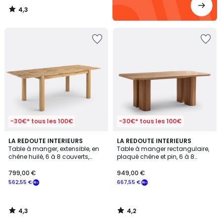
4,3
/
5
-30€* tous les 100€
-30€* tous les 100€
4,3
4,2
LA REDOUTE INTERIEURS
LA REDOUTE INTERIEURS
/ 5
/ 5
Table à manger, extensible, en
Table à manger rectangulaire,
chêne huilé, 6 à 8 couverts,
plaqué chêne et pin, 6 à 8
ADELITA
couverts, LATTI
799,00 €
949,00 €
562,55 €
667,55 €
4,3
4,2
/
/