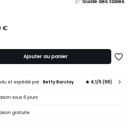
ité
Guide des tailles
9 €
Ajouter au panier
Ajouter
à
une
liste
du et expédié par :
Betty Barclay
4,1/5 (98)
raison sous 6 jours
raison gratuite