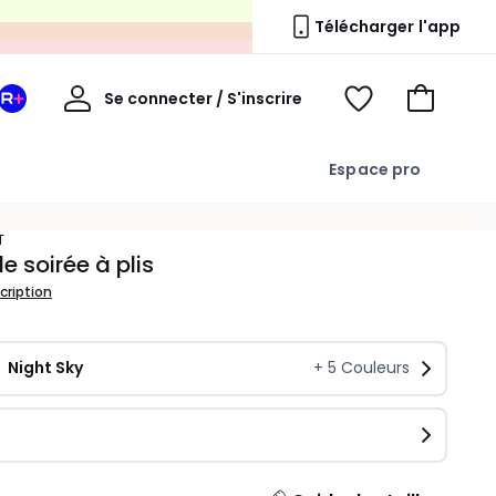
s
Télécharger l'app
Mon
Se connecter / S'inscrire
Mon
Voir
Voir
compte
espace
mes
mon
La
favoris
panier
Espace pro
Redoute
+
T
e soirée à plis
scription
Night Sky
+
5
Couleurs