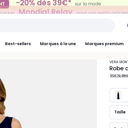
Mondial Relay
 Locker
pour vos petits article
Best-sellers
Marques à la une
Marques premium
VERA MON
Robe d
Voir la de
Taille