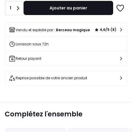
Quantité
1
Ajouter au panier
Ajoute
à
une
liste
4,6/5 (8)
Vendu et expédié par :
Berceau magique
Livraison sous 72h
Retour payant
Reprise possible de votre ancien produit
Complétez l'ensemble