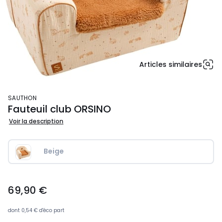
Articles similaires
SAUTHON
Fauteuil club ORSINO
Voir la description
Beige
69,90
69,90 €
€.
dont
0,54 €
d'éco part