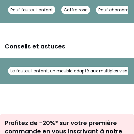
Pouf fauteuil enfant
Coffre rose
Pouf chambre e
Conseils et astuces
Le fauteuil enfant, un meuble adapté aux multiples visage
Inscription
Profitez de -20%* sur votre première
newsletter
commande en vous inscrivant à notre