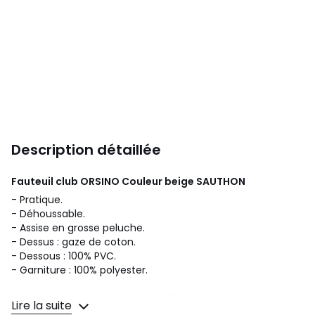
Description détaillée
Fauteuil club ORSINO Couleur beige
SAUTHON
- Pratique.
- Déhoussable.
- Assise en grosse peluche.
- Dessus : gaze de coton.
- Dessous : 100% PVC.
- Garniture : 100% polyester.
- Housse lavable en machine à 30°C maximum.
Lire la suite
- Ne pas utiliser deau de javel.