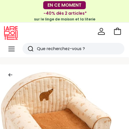
-30€ tous les 100€*
EN CE MOMENT
sur le meuble & la déco
-40% dès 2 articles*
sur le linge de maison et la literie
Voir
mon
La
panie
Redoute
Menu
Rechercher
Derniers
articles
vus