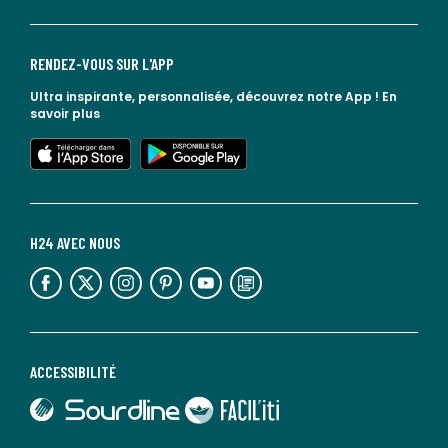
RENDEZ-VOUS SUR L'APP
Ultra inspirante, personnalisée, découvrez notre App !
En
savoir plus
lien vers l'app store
lien vers google play
H24 AVEC NOUS
lien vers l'espace réseaux sociaux
lien vers l'espace réseaux sociaux
lien vers l'espace réseaux sociaux
lien vers l'espace réseaux sociaux
lien vers l'espace réseaux sociaux
lien vers le blog la redoute
ACCESSIBILITÉ
lien vers Sourdline
lien vers Faciliti