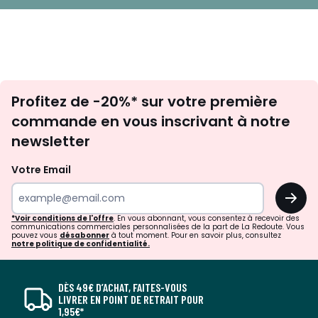
Inscription
Profitez de -20%* sur votre première
newsletter
commande en vous inscrivant à notre
newsletter
Votre Email
OK
*Voir conditions de l'offre
. En vous abonnant, vous consentez à recevoir des
communications commerciales personnalisées de la part de La Redoute. Vous
pouvez vous
désabonner
à tout moment. Pour en savoir plus, consultez
notre politique de confidentialité.
DÈS 49€ D’ACHAT, FAITES-VOUS
LIVRER EN POINT DE RETRAIT POUR
1,95€*