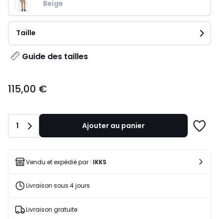
Beige
Taille
Guide des tailles
115,00
115,00 €
€.
Quantité
1
Ajouter au panier
Ajoute
à
une
liste
Vendu et expédié par :
IKKS
Livraison sous 4 jours
Livraison gratuite