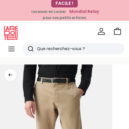
-20% dès 39€*
Mondial Relay
Livraison en Locker
sur la mode
pour vos petits articles
Voir
mon
La
panie
Redoute
Menu
Rechercher
Derniers
articles
vus