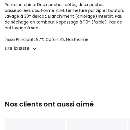
Pantalon chino. Deux poches côtés, deux poches
passepoilées dos. Forme SLIM, fermeture par zip et bouton.
Lavage à 30° delicat. Blanchiment (chlorage) interdit. Pas
de séchage en tambour. Repassage à 110° (faible). Pas de
nettoyage à sec
Tissu Principal : 97% Coton 3% Elasthanne
Lire la suite
Libre comme l’air, rock et audacieuse, la génération IKKS
affirme son esprit anticonformiste à travers un vestiaire à
son image.
MY22003
Couleurs
Beige
Tailles
38, 40, 42, 44, 46
Nos clients ont aussi aimé