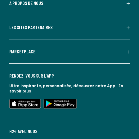
À PROPOS DE NOUS
LES SITES PARTENAIRES
MARKETPLACE
RENDEZ-VOUS SUR L'APP
Ultra inspirante, personnalisée, découvrez notre App !
En
savoir plus
lien vers l'app store
lien vers google play
H24 AVEC NOUS
lien vers l'espace réseaux sociaux
lien vers l'espace réseaux sociaux
lien vers l'espace réseaux sociaux
lien vers l'espace réseaux sociaux
lien vers l'espace réseaux sociaux
lien vers le blog la redoute