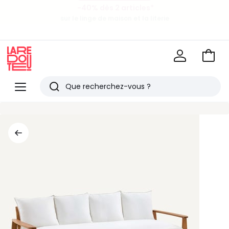
-40% dès 2 articles*
sur le linge de maison et la literie
EN CE MOMENT
-30€ tous les 100€*
sur le meuble & la déco
Voir
mon
La
panie
Redoute
Menu
Rechercher
Derniers
articles
vus