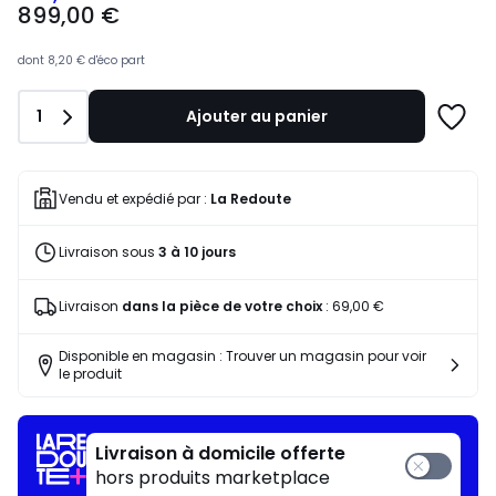
899,00 €
€
souscrivez
à
dont
8,20 €
d'éco part
notre
programme
Quantité
1
Ajouter au panier
pour
Ajoute
payer
à
à
une
la
liste
Vendu et expédié par :
La Redoute
place
631,76
Livraison sous
3 à 10 jours
€.
Livraison
dans la pièce de votre choix
:
69,00 €
Disponible en magasin : Trouver un magasin pour voir
le produit
Livraison à domicile offerte
hors produits marketplace