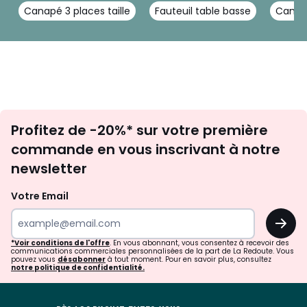
Canapé 3 places taille
Fauteuil table basse
Canap
Inscription
Profitez de -20%* sur votre première
newsletter
commande en vous inscrivant à notre
newsletter
Votre Email
OK
*Voir conditions de l'offre
. En vous abonnant, vous consentez à recevoir des
communications commerciales personnalisées de la part de La Redoute. Vous
pouvez vous
désabonner
à tout moment. Pour en savoir plus, consultez
notre politique de confidentialité.