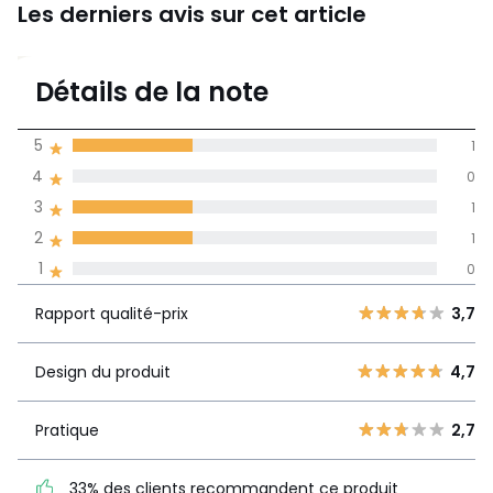
Les derniers avis sur cet article
3,3
Détails de la note
(3)
moyenne des avis
5
1
dans toutes les
4
0
langues
3
1
Informations,
2
1
La Redoute s'engage
1
0
Rapport
5
1
3,7
qualité-prix
4
0
Rapport qualité-prix
3,7
3
1
Design du
4,7
2
Design du produit
4,7
1
produit
1
0
Pratique
2,7
Pratique
2,7
33% des clients
33% des clients recommandent ce produit