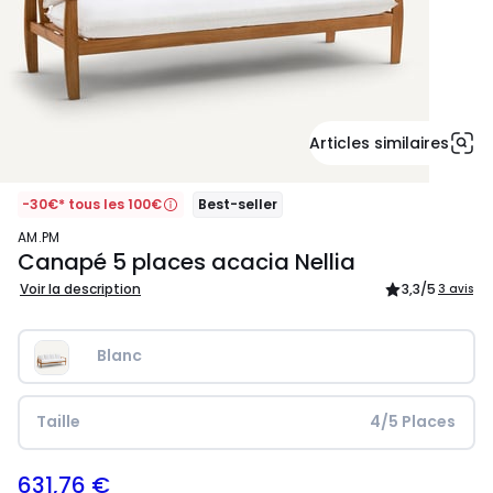
Articles similaires
-30€* tous les 100€
Best-seller
AM.PM
Canapé 5 places acacia Nellia
Voir la description
3,3
/5
3 avis
Blanc
Taille
 4/5 Places
631,76 €
899,00