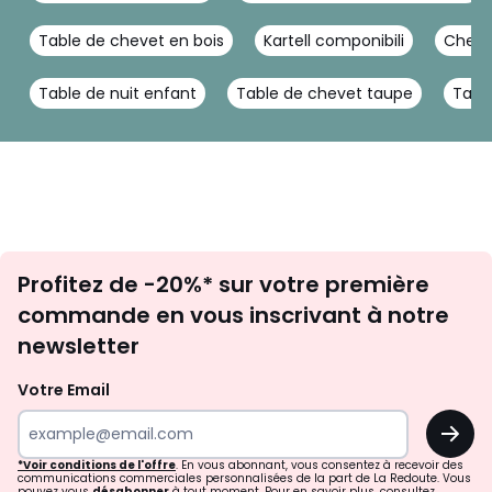
Table de chevet en bois
Kartell componibili
Cheve
Table de nuit enfant
Table de chevet taupe
Tabl
Inscription
Profitez de -20%* sur votre première
newsletter
commande en vous inscrivant à notre
newsletter
Votre Email
OK
*Voir conditions de l'offre
. En vous abonnant, vous consentez à recevoir des
communications commerciales personnalisées de la part de La Redoute. Vous
pouvez vous
désabonner
à tout moment. Pour en savoir plus, consultez