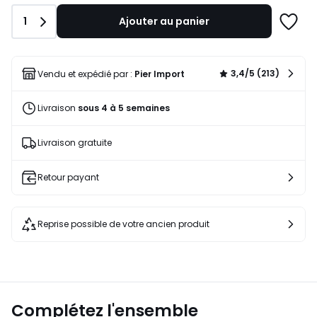
325,00
Quantité
1
Ajouter au panier
€
Ajoute
5%
à
de
une
réduction
liste
3,4/5 (213)
Vendu et expédié par :
Pier Import
appliquée.
Livraison
sous 4 à 5 semaines
Livraison gratuite
Retour payant
Reprise possible de votre ancien produit
Complétez l'ensemble