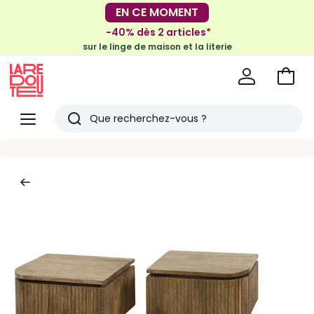
-30€ tous les 100€*
EN CE MOMENT
sur le meuble & la déco
-40% dès 2 articles*
sur le linge de maison et la literie
Voir
mon
La
panie
Redoute
Menu
Rechercher
Derniers
articles
vus