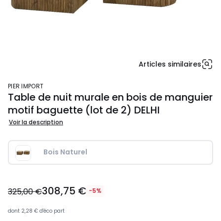
Articles similaires
PIER IMPORT
Table de nuit murale en bois de manguier
motif baguette (lot de 2) DELHI
Voir la description
Bois Naturel
308,75
308,75 €
€
325,00 €
-5%
au
lieu
dont
2,28 €
d'éco part
de