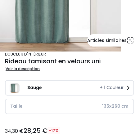
Articles similaires
DOUCEUR D'INTÉRIEUR
Rideau tamisant en velours uni
Voir la description
Sauge
+
1
Couleur
Taille
135x260 cm
28,25
28,25 €
€
34,30 €
-17%
au