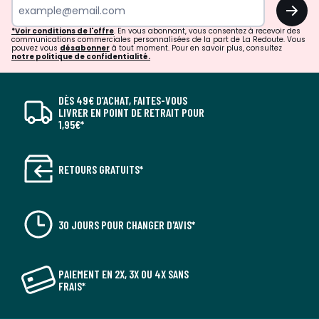
OK
*Voir conditions de l'offre
. En vous abonnant, vous consentez à recevoir des
communications commerciales personnalisées de la part de La Redoute. Vous
pouvez vous
désabonner
à tout moment. Pour en savoir plus, consultez
notre politique de confidentialité.
DÈS 49€ D’ACHAT, FAITES-VOUS
LIVRER EN POINT DE RETRAIT POUR
1,95€*
RETOURS GRATUITS*
30 JOURS POUR CHANGER D'AVIS*
PAIEMENT EN 2X, 3X OU 4X SANS
FRAIS*