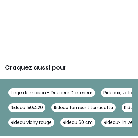
Craquez aussi pour
Linge de maison - Douceur D'intérieur
Rideaux, voilage
Rideau 150x220
Rideau tamisant terracotta
Rideau
Rideau vichy rouge
Rideau 60 cm
Rideaux lin vert 