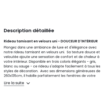
Description détaillée
Rideau tamisant en velours uni - DOUCEUR D'INTÉRIEUR
Plongez dans une ambiance de luxe et d'élégance avec
notre rideau tamisant en velours uni. Sa texture douce et
veloutée ajoute une sensation de confort et de chaleur à
votre intérieur. Disponible en trois coloris élégants - gris,
blanc ou sauge - ce rideau s'adapte facilement à tous les
styles de décoration. Avec ses dimensions généreuses de
260x135cm, il habille parfaitement les fenêtres de votre
salon, chambre à coucher ou bureau. La Finition de tête à
Lire la suite
œillets, de couleur argent, offre non seulement une
touche décorative, mais assure également une installation
facile et fluide sur la tringle à rideau. Optez pour le rideau
tamisant en velours uni pour ajouter une atmosphère chic
et cosy à votre intérieur, tout en contrôlant la luminosité