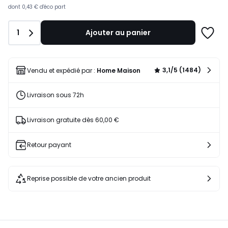
lieu
dont
0,43 €
d'éco part
de
34,30
Quantité
1
Ajouter au panier
€
Ajoute
17%
à
de
une
réduction
liste
3,1/5 (1484)
Vendu et expédié par :
Home Maison
appliquée.
Livraison sous 72h
Livraison gratuite dès 60,00 €
Retour payant
Reprise possible de votre ancien produit