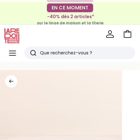
-30€ tous les 100€*
EN CE MOMENT
sur le meuble & la déco
-40% dès 2 articles*
sur le linge de maison et la literie
Voir
mon
La
panie
Redoute
Menu
Rechercher
Derniers
articles
vus