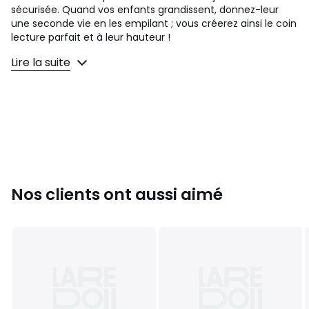
sécurisée. Quand vos enfants grandissent, donnez-leur
une seconde vie en les empilant ; vous créerez ainsi le coin
lecture parfait et à leur hauteur !
• Dimensions : 120 x 60 x 4 cm
Lire la suite
• Eco-velvet issu de fibres textiles recyclées
• Densité D20
• Design matelassé
• Déhoussable
• Lavable en machine
•DIMENSIONS:
120 x 60 x 4 cm
•COMPOSITION:
Nos clients ont aussi aimé
Revêtement : 100% velours de polyester recyclé; Doublure :
100% polypropylène; Rembourrage : 100% mousse de
polyuréthane
•INSTRUCTIONS DE LAVAGE:
Cycle délicat 30° max, ne pas javelliser, ne pas tremper,
essorage doux, ne pas sécher en machine, ne pas repasser
Couleurs
Gris Ardoise