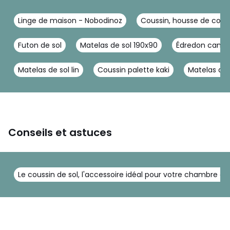
Linge de maison - Nobodinoz
Coussin, housse de cous
Futon de sol
Matelas de sol 190x90
Édredon cana
Matelas de sol lin
Coussin palette kaki
Matelas de 
Conseils et astuces
Le coussin de sol, l'accessoire idéal pour votre chambre d'