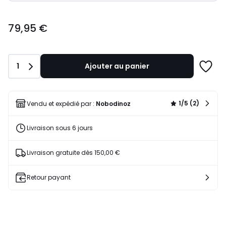
79,95
79,95 €
€.
Quantité
1
Ajouter au panier
Ajoute
à
une
liste
1/5 (2)
Vendu et expédié par :
Nobodinoz
Livraison sous 6 jours
Livraison gratuite dès 150,00 €
Retour payant