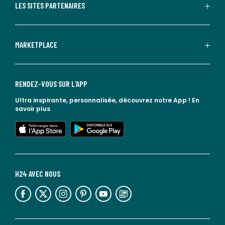
LES SITES PARTENAIRES
MARKETPLACE
RENDEZ-VOUS SUR L'APP
Ultra inspirante, personnalisée, découvrez notre App !
En
savoir plus
lien vers l'app store
lien vers google play
H24 AVEC NOUS
lien vers l'espace réseaux sociaux
lien vers l'espace réseaux sociaux
lien vers l'espace réseaux sociaux
lien vers l'espace réseaux sociaux
lien vers l'espace réseaux sociaux
lien vers le blog la redoute