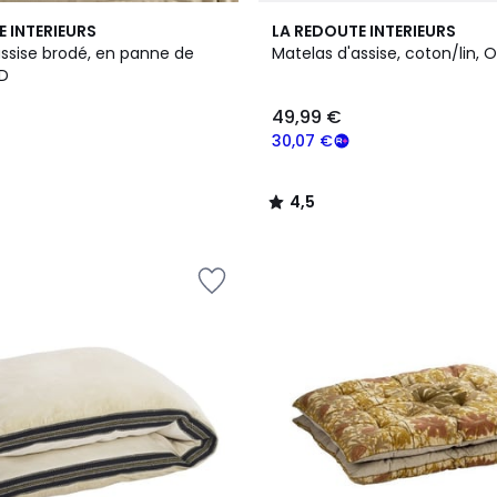
4,5
E INTERIEURS
LA REDOUTE INTERIEURS
/ 5
assise brodé, en panne de
Matelas d'assise, coton/lin, O
LD
49,99 €
30,07 €
4,5
/
5