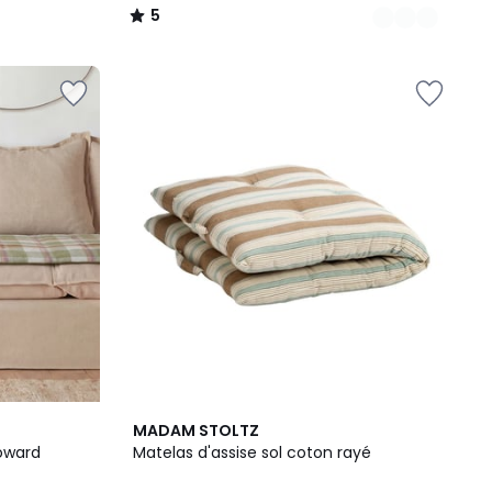
5
/
5
MADAM STOLTZ
Howard
Matelas d'assise sol coton rayé