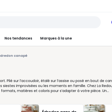
Nos tendances
Marques à la une
Édredon canapé
t. Plié sur l’accoudoir, étalé sur l’assise ou posé en bout de ca
les siestes improvisées ou les moments en famille. Chez La Redou
ormats, matières et coloris pour s’adapter à votre pièce. Un
qu’un velours matelassé réchauffe la décoration et le toucher. 
du canapé ou jouer le contraste avec une teinte plus soutenue.
 l’assise et se retire facilement selon vos envies. Dans un petit
. Si vous aimez changer de décor au fil des saisons, c’est une