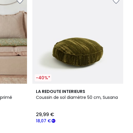
-40%*
4
5
LA REDOUTE INTERIEURS
Couleurs
/
mprimé
Coussin de sol diamètre 50 cm, Susana
5
29,99 €
18,07 €