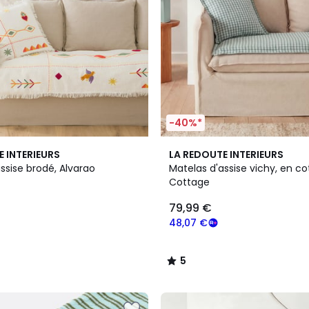
-40%*
2
5
E INTERIEURS
LA REDOUTE INTERIEURS
Couleurs
/
ssise brodé, Alvarao
Matelas d'assise vichy, en cot
5
Cottage
79,99 €
48,07 €
5
/
5