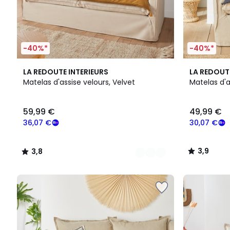
-40%*
-40%*
10
3,8
5
3,9
LA REDOUTE INTERIEURS
LA REDOUT
Couleurs
/ 5
Couleurs
/ 5
Matelas d'assise velours, Velvet
Matelas d'
59,99
59,99 €
49,99 €
€
souscrivez
36,07 €
30,07 €
à
notre
3,9
3,8
programme
/
/
pour
5
5
payer
à
la
place
36,07
€.