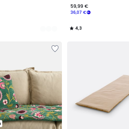
59,99 €
36,07 €
4,3
/
5
u