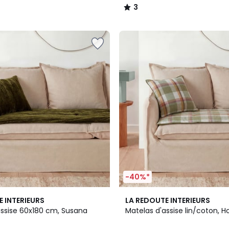
3
/
5
-40%*
4,3
E INTERIEURS
LA REDOUTE INTERIEURS
/ 5
assise 60x180 cm, Susana
Matelas d'assise lin/coton, 