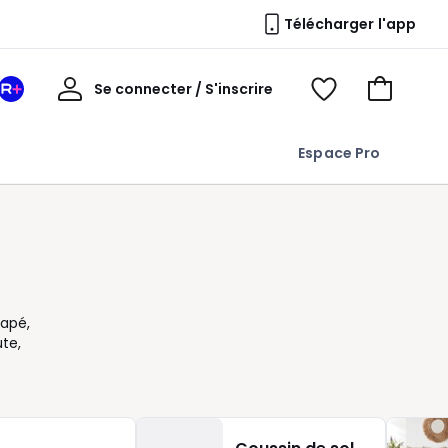
Télécharger l'app
Mon
Se connecter / S'inscrire
Mon
Voir
Voir
compte
espace
mes
mon
La
favoris
panier
Espace Pro
Redoute
+
napé,
te,
Pour