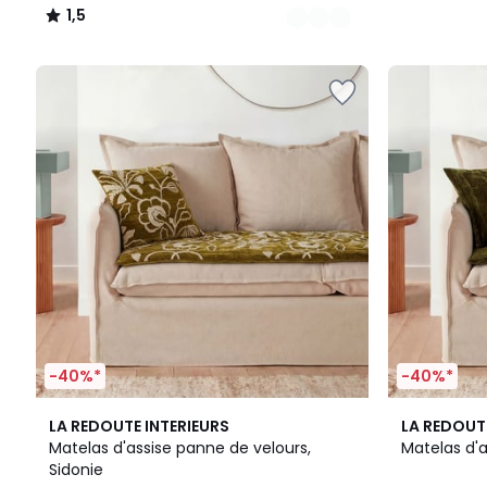
1,5
/
5
-40%*
-40%*
4,8
2
3,5
LA REDOUTE INTERIEURS
LA REDOUT
/ 5
Couleurs
/ 5
Matelas d'assise panne de velours,
Matelas d'
Sidonie