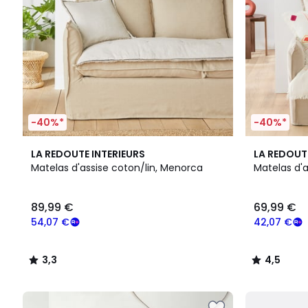
-40%*
-40%*
3,3
4,5
LA REDOUTE INTERIEURS
LA REDOUT
/ 5
/ 5
Matelas d'assise coton/lin, Menorca
Matelas d'a
89,99 €
69,99 €
54,07 €
42,07 €
3,3
4,5
/
/
5
5