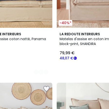
-40%*
E INTERIEURS
LA REDOUTE INTERIEURS
assise coton natté, Panama
Matelas d'assise en coton i
block-print, SHANDIRA
79,99 €
48,07 €