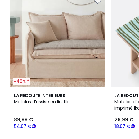
-40%*
2
1,5
LA REDOUTE INTERIEURS
LA REDOUT
Couleurs
/
Matelas d'assise en lin, Illo
Matelas d'a
5
imprimé Ika
89,99 €
29,99 €
54,07 €
18,07 €