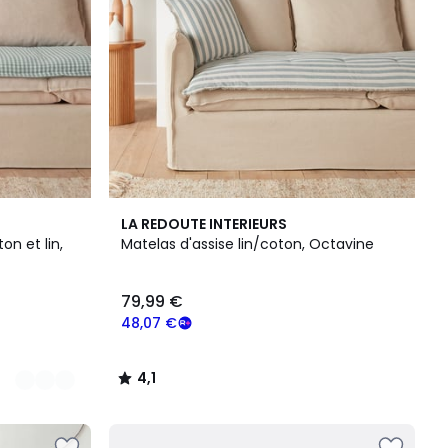
4,1
LA REDOUTE INTERIEURS
/ 5
on et lin,
Matelas d'assise lin/coton, Octavine
79,99 €
48,07 €
4,1
/
5