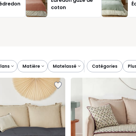
Édredon gaze de
édredon
É
 remplacer.
coton
plans
matière
matelassé
catégories
plu