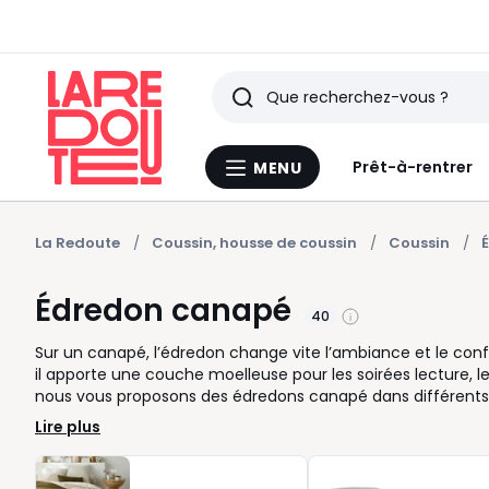
Rechercher
Derniers
Prêt-à-rentrer
MENU
Menu
articles
La
Redoute
vus
La Redoute
Coussin, housse de coussin
Coussin
Édredon canapé
40
Sur un canapé, l’édredon change vite l’ambiance et le confor
il apporte une couche moelleuse pour les soirées lecture, 
nous vous proposons des édredons canapé dans différents f
modèle en coton lavé donne un esprit décontracté, tandis 
Lire plus
un salon harmonieux, vous pouvez l’associer aux coussins 
Pratique au quotidien, l’édredon protège aussi partiellement
espace, il se replie en un geste et se range sans encombrer