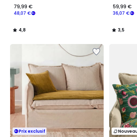
79,99 €
59,99 €
48,07 €
36,07 €
4,8
3,5
/
/
5
5
Prix exclusif
Nouvea