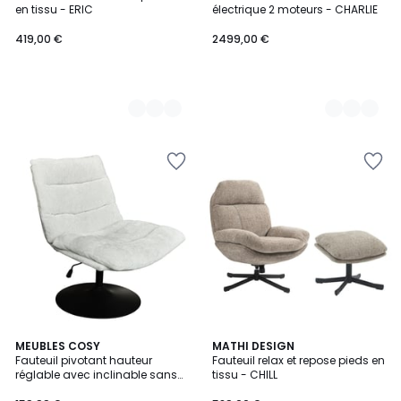
Couleurs
Couleurs
en tissu - ERIC
électrique 2 moteurs - CHARLIE
419,00 €
2499,00 €
5
MEUBLES COSY
2
MATHI DESIGN
/
Fauteuil pivotant hauteur
Fauteuil relax et repose pieds en
Couleurs
5
réglable avec inclinable sans
tissu - CHILL
accoudoirs, LAMBERY