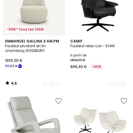
-30€* tous les 100€
4,5
2
EMMANUEL GALLINA X AM.PM
2
CAMIF
/ 5
Fauteuil pivotant en lin
Fauteuil relax cuir - EVAN
Couleurs
Couleurs
chambray, ROSEBURY
à partir de
1300,00 €
1499,00 €
911,62 €
899,40 €
-40%
4,5
/
5