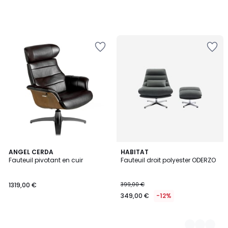
ANGEL CERDA
3
HABITAT
Fauteuil pivotant en cuir
Fauteuil droit polyester ODERZO
Couleurs
1319,00 €
399,00 €
349,00 €
-12%