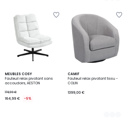
MEUBLES COSY
4
CAMIF
Fauteuil relax pivotant sans
Fauteuil relax pivotant tissu -
Couleurs
accoudoirs, AESTON
COLIN
174,99 €
1399,00 €
164,99 €
-5%