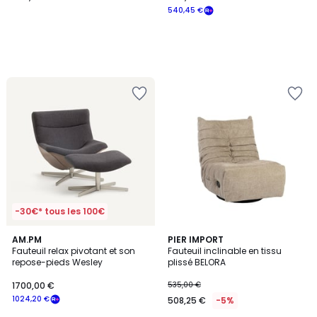
540,45 €
-30€* tous les 100€
AM.PM
PIER IMPORT
Fauteuil relax pivotant et son
Fauteuil inclinable en tissu
repose-pieds Wesley
plissé BELORA
1700,00 €
535,00 €
1024,20 €
508,25 €
-5%