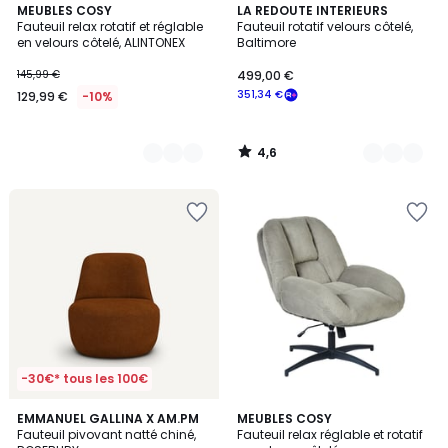
4,6
2
MEUBLES COSY
2
LA REDOUTE INTERIEURS
/ 5
Fauteuil relax rotatif et réglable
Fauteuil rotatif velours côtelé,
Couleurs
Couleurs
en velours côtelé, ALINTONEX
Baltimore
145,99 €
499,00 €
351,34 €
129,99 €
-10%
4,6
/
5
-30€* tous les 100€
2
EMMANUEL GALLINA X AM.PM
2
MEUBLES COSY
Fauteuil pivovant natté chiné,
Fauteuil relax réglable et rotatif
Couleurs
Couleurs