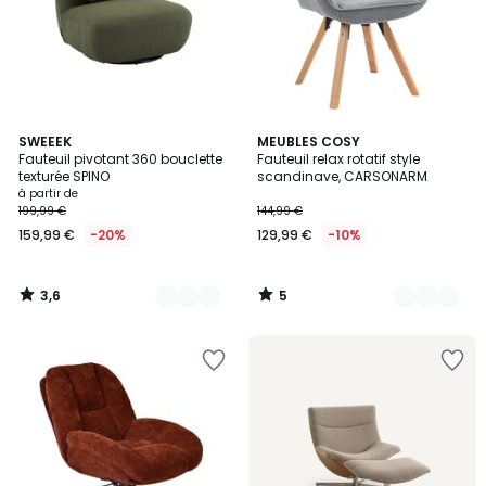
3,6
5
4
SWEEEK
4
MEUBLES COSY
/ 5
/
Fauteuil pivotant 360 bouclette
Fauteuil relax rotatif style
Couleurs
Couleurs
5
texturée SPINO
scandinave, CARSONARM
à partir de
199,99 €
144,99 €
159,99 €
-20%
129,99 €
-10%
3,6
5
/
/
5
5