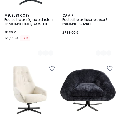
2
MEUBLES COSY
4
CAMIF
Fauteuil relax réglable et rotatif
Fauteuil relax tissu releveur 3
Couleurs
Couleurs
en velours côtelé, DUROTHIL
moteurs - CHARLIE
139,99 €
2799,00 €
129,99 €
-7%