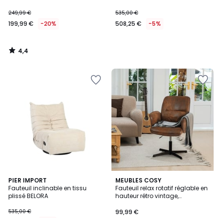
249,99 €
535,00 €
199,99 €
-20%
508,25 €
-5%
4,4
/
5
PIER IMPORT
MEUBLES COSY
Fauteuil inclinable en tissu
Fauteuil relax rotatif réglable en
plissé BELORA
hauteur rétro vintage,
THOMASINA
535,00 €
99,99 €