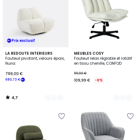
Prix exclusif
4,7
6
LA REDOUTE INTERIEURS
4
MEUBLES COSY
/ 5
Fauteuil pivotant, velours épais,
Fauteuil relax réglable et rotatif
Couleurs
Couleurs
Nuria
en tissu chenille, CONFOD
799,00 €
119,99 €
680,73 €
109,99 €
-8%
4,7
/
5