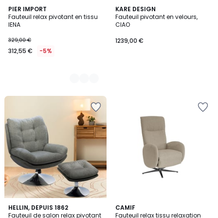
4
PIER IMPORT
KARE DESIGN
Fauteuil relax pivotant en tissu
Fauteuil pivotant en velours,
Couleurs
IENA
CIAO
329,00 €
1239,00 €
312,55 €
-5%
2
HELLIN, DEPUIS 1862
4
CAMIF
Fauteuil de salon relax pivotant
Fauteuil relax tissu relaxation