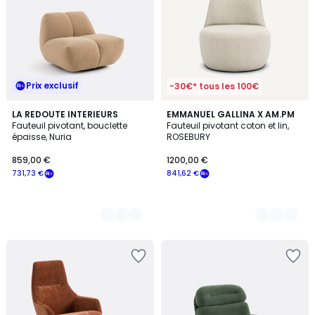
Prix exclusif
-30€* tous les 100€
4
LA REDOUTE INTERIEURS
4
EMMANUEL GALLINA X AM.PM
Fauteuil pivotant, bouclette
Fauteuil pivotant coton et lin,
Couleurs
Couleurs
épaisse, Nuria
ROSEBURY
859,00 €
1200,00 €
731,73 €
841,62 €