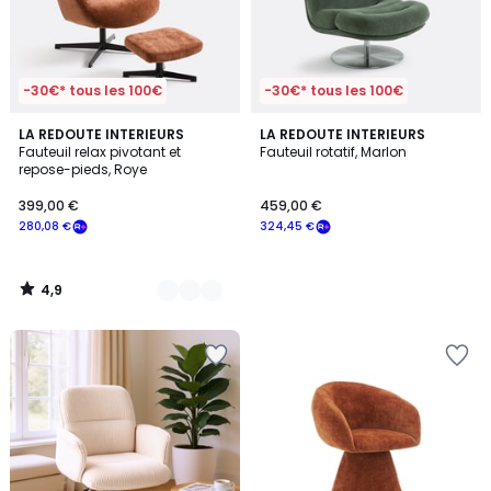
-30€* tous les 100€
-30€* tous les 100€
4,9
2
LA REDOUTE INTERIEURS
LA REDOUTE INTERIEURS
/ 5
Fauteuil relax pivotant et
Fauteuil rotatif, Marlon
Couleurs
repose-pieds, Roye
399,00 €
459,00 €
280,08 €
324,45 €
4,9
/
5