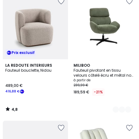
Prix exclusif
4,8
LA REDOUTE INTERIEURS
2
MILIBOO
/ 5
Fauteuil bouclette, Nidou
Fauteuil pivotant en tissu
Couleurs
velours côtelé écru et métal noir
KLEM
à partir de
489,00 €
239,99 €
416,88 €
189,59 €
-21%
4,8
/
5