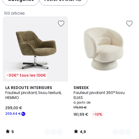
gauche
droite
103 articles
-30€* tous les 100€
5
4,9
2
LA REDOUTE INTERIEURS
4
SWEEEK
/
/ 5
Fauteuil pivotant, tissu texturé,
Fauteuil pivotant 360° tissu
Couleurs
Couleurs
5
HEMMO
ELIAS
299,00
à partir de
299,00 €
179,99 €
€
209,44 €
161,99 €
-10%
souscrivez
à
notre
5
4,9
programme
/
/
5
5