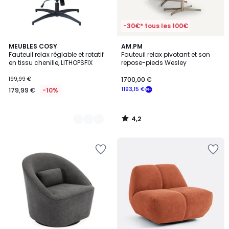
-30€* tous les 100€
4,2
2
MEUBLES COSY
AM.PM
/ 5
Fauteuil relax réglable et rotatif
Fauteuil relax pivotant et son
Couleurs
en tissu chenille, LITHOPSFIX
repose-pieds Wesley
199,99 €
1700,00 €
1193,15 €
179,99 €
-10%
4,2
/
5