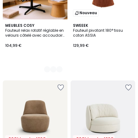
Nouveau
3
MEUBLES COSY
SWEEEK
Fauteuil relax rotatif réglable en
Fauteuil pivotant 180° tissu
Couleurs
velours côtelé avec accoudoirs
coton ASSIA
et base en métal noir,
THOMASINACORDL
104,99 €
129,99 €