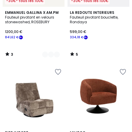
-30€* tous les 100€
-30€* tous les 100€
3
5
2
EMMANUEL GALLINA X AM.PM
LA REDOUTE INTERIEURS
/
/
Fauteuil pivotant en velours
Fauteuil pivotant bouclette,
Couleurs
5
5
stonewashed, ROSEBURY
Rondaya
1200,00 €
599,00 €
841,62 €
334,18 €
3
5
/
/
5
5