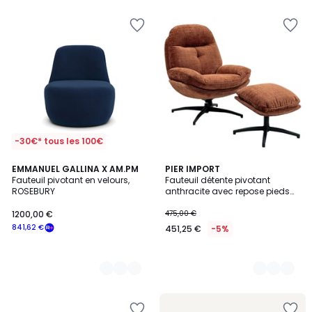
pour
payer
à
la
place
209,44
€.
-30€* tous les 100€
9
EMMANUEL GALLINA X AM.PM
9
PIER IMPORT
Fauteuil pivotant en velours,
Fauteuil détente pivotant
Couleurs
Couleurs
ROSEBURY
anthracite avec repose pieds
IENA
1200,00 €
475,00 €
841,62 €
451,25 €
-5%