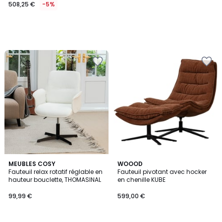
508,25 €
-5%
MEUBLES COSY
2
WOOOD
Fauteuil relax rotatif réglable en
Fauteuil pivotant avec hocker
Couleurs
hauteur bouclette, THOMASINAL
en chenille KUBE
99,99 €
599,00 €