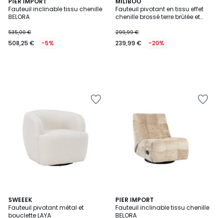
PIER IMPORT
MILIBOO
Fauteuil inclinable tissu chenille
Fauteuil pivotant en tissu effet
BELORA
chenille brossé terre brûlée et
métal noir BOWIE
535,00 €
299,99 €
508,25 €
-5%
239,99 €
-20%
4,4
SWEEEK
PIER IMPORT
/ 5
Fauteuil pivotant métal et
Fauteuil inclinable tissu chenille
bouclette LAYA
BELORA