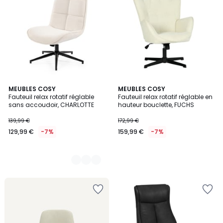
2
MEUBLES COSY
MEUBLES COSY
Fauteuil relax rotatif réglable
Fauteuil relax rotatif réglable en
Couleurs
sans accoudoir, CHARLOTTE
hauteur bouclette, FUCHS
139,99 €
172,99 €
129,99 €
-7%
159,99 €
-7%