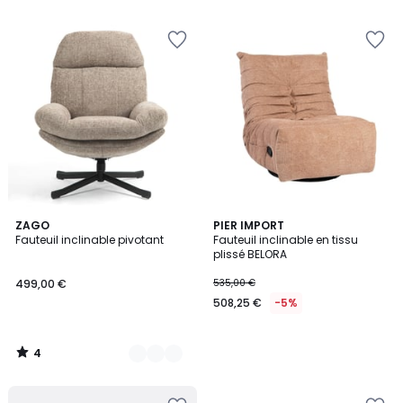
4
4
ZAGO
PIER IMPORT
/
Fauteuil inclinable pivotant
Fauteuil inclinable en tissu
Couleurs
5
plissé BELORA
499,00 €
535,00 €
508,25 €
-5%
4
/
5