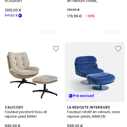
ROSEBURY
en velours côtelé,
LITHOPSFIXCORD
1200,00 €
199,99 €
841,62 €
179,99 €
-10%
Prix exclusif
CALICOSY
LA REDOUTE INTERIEURS
Fauteuil pivotant tissu et
Fauteuil rotatif en velours, avec
repose-pied MANU
repose-pieds, MARLON
590,00 €
599,00 €