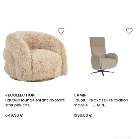
RECOLLECTION
4
CAMIF
Fauteuil lounge enfant pivotant
Fauteuil relax tissu relaxation
Couleurs
effet peluche
manuel - CHARLIE
649,90 €
1999,00 €