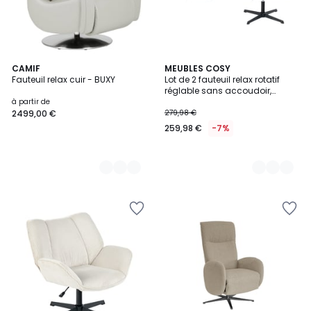
8
CAMIF
3
MEUBLES COSY
Fauteuil relax cuir - BUXY
Lot de 2 fauteuil relax rotatif
Couleurs
Couleurs
réglable sans accoudoir,
DUROTHIL
à partir de
2499,00 €
279,98 €
259,98 €
-7%