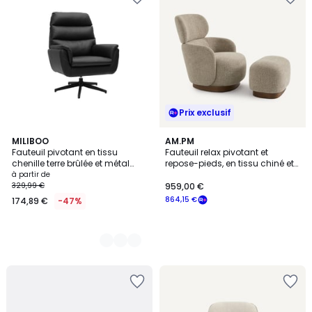
Prix exclusif
6
MILIBOO
AM.PM
Fauteuil pivotant en tissu
Fauteuil relax pivotant et
Couleurs
chenille terre brûlée et métal
repose-pieds, en tissu chiné et
noir JONAH
plaqué noyer, JESPER
à partir de
329,99 €
959,00 €
864,15 €
174,89 €
-47%