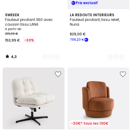
Prix exclusif
4,3
3
SWEEEK
3
LA REDOUTE INTERIEURS
/ 5
Fauteuil pivotant 360 avec
Fauteuil pivotant, tissu relief,
Couleurs
Couleurs
coussin tissu LANA
Nuria
à partir de
219,99 €
829,00 €
706,23 €
153,99 €
-30%
4,3
/
5
-30€* tous les 100€