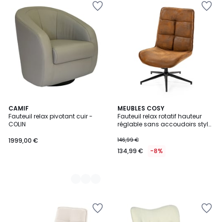
3
CAMIF
MEUBLES COSY
Fauteuil relax pivotant cuir -
Fauteuil relax rotatif hauteur
Couleurs
COLIN
réglable sans accoudoirs style
vintage, CHARLOTTE
1999,00 €
146,99 €
134,99 €
-8%