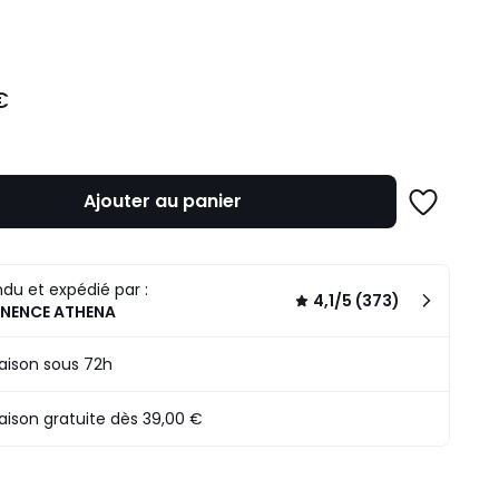
ité
€
Ajouter au panier
Ajouter
à
une
liste
du et expédié par :
4,1/5 (373)
INENCE ATHENA
raison sous 72h
raison gratuite dès 39,00 €