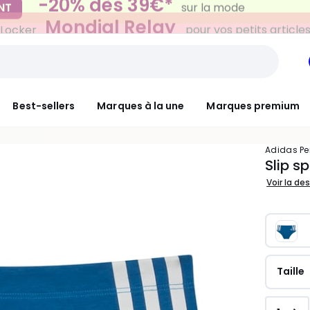
Mondial Relay
 Locker
pour vos petits article
Best-sellers
Marques à la une
Marques premium
adidas P
Slip sp
Voir la de
Taille