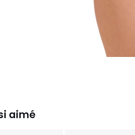
si aimé