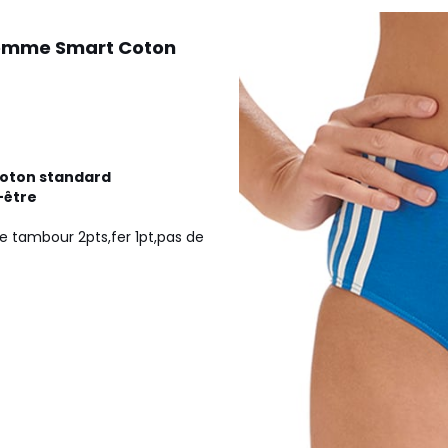
 femme Smart Coton
coton standard
-être
e tambour 2pts,fer 1pt,pas de