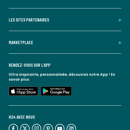
LES SITES PARTENAIRES
MARKETPLACE
RENDEZ-VOUS SUR L'APP
Ultra inspirante, personnalisée, découvrez notre App !
En
savoir plus
lien vers l'app store
lien vers google play
H24 AVEC NOUS
lien vers l'espace réseaux sociaux
lien vers l'espace réseaux sociaux
lien vers l'espace réseaux sociaux
lien vers l'espace réseaux sociaux
lien vers l'espace réseaux sociaux
lien vers le blog la redoute