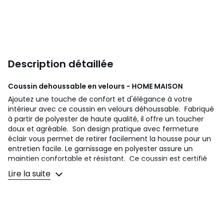
Description détaillée
Coussin dehoussable en velours - HOME MAISON
Ajoutez une touche de confort et d'élégance à votre
intérieur avec ce coussin en velours déhoussable. Fabriqué
à partir de polyester de haute qualité, il offre un toucher
doux et agréable. Son design pratique avec fermeture
éclair vous permet de retirer facilement la housse pour un
entretien facile. Le garnissage en polyester assure un
maintien confortable et résistant. Ce coussin est certifié
OEKO-TEX, garantissant l'absence de substances nocives
Lire la suite
pour la santé. Idéal pour embellir votre canapé, votre lit ou
tout autre Espace de vie, ce coussin en velours
déhoussable apportera une touche de style et de confort
à votre maison. Taille : 40x40 cm Coloris : vert clair, marron
clair, écru, gris foncé, jaune moutarde, noir et neutre