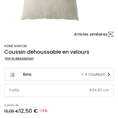
Articles similaires
HOME MAISON
Coussin dehoussable en velours
Voir la description
Ecru
+
4
Couleurs
Taille
40X40 cm
12,50
à partir de
12,50 €
€
15,08 €
-17%
au