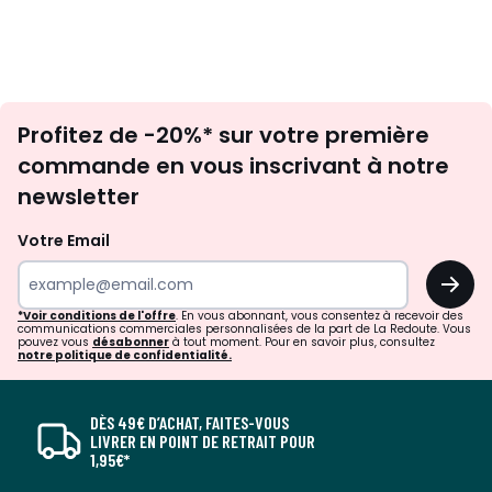
Inscription
Profitez de -20%* sur votre première
newsletter
commande en vous inscrivant à notre
newsletter
Votre Email
OK
*Voir conditions de l'offre
. En vous abonnant, vous consentez à recevoir des
communications commerciales personnalisées de la part de La Redoute. Vous
pouvez vous
désabonner
à tout moment. Pour en savoir plus, consultez
notre politique de confidentialité.
DÈS 49€ D’ACHAT, FAITES-VOUS
LIVRER EN POINT DE RETRAIT POUR
1,95€*