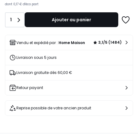
lieu
dont
0,17 €
d'éco part
de
15,08
Quantité
1
Ajouter au panier
€
Ajoute
17%
à
de
une
réduction
liste
3,1/5 (1484)
Vendu et expédié par :
Home Maison
appliquée.
Livraison sous 5 jours
Livraison gratuite dès 60,00 €
Retour payant
Reprise possible de votre ancien produit