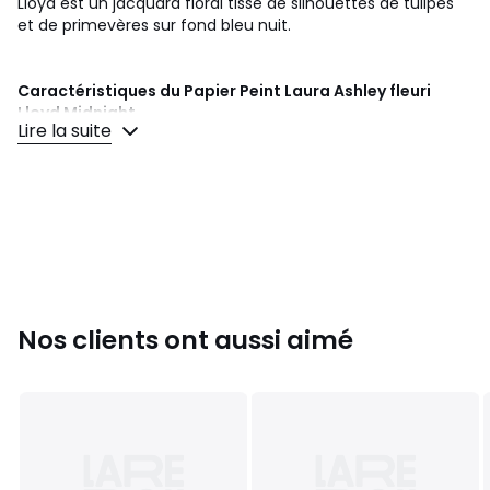
Lloyd est un jacquard floral tissé de silhouettes de tulipes
et de primevères sur fond bleu nuit.
Caractéristiques du Papier Peint Laura Ashley
fleuri
Lloyd Midnight
Lire la suite
Dimensions : 1005 x 52 cm - Raccord sauté 89,7cm
Papier, cellulose/polyester
Fabriqué en Angleterre
Entretien facile avec une éponge humide
Résistant à la lumière, ne flétrit pas
Qualité intissé : Appliquez la colle directement sur le
mur, vous n'avez pas besoin de table à tapisser. Arrachage
à sec facile pour changer de déco !
Les instructions complètes figurent sur le rouleau
Nos clients ont aussi aimé
Couleurs
Bleu Nuit
Tailles
1005x52 cm