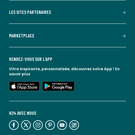
LES SITES PARTENAIRES
MARKETPLACE
RENDEZ-VOUS SUR L'APP
Ultra inspirante, personnalisée, découvrez notre App !
En
savoir plus
lien vers l'app store
lien vers google play
H24 AVEC NOUS
lien vers l'espace réseaux sociaux
lien vers l'espace réseaux sociaux
lien vers l'espace réseaux sociaux
lien vers l'espace réseaux sociaux
lien vers l'espace réseaux sociaux
lien vers le blog la redoute