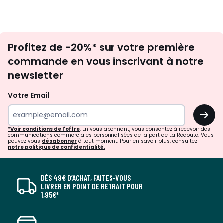
Inscription
Profitez de -20%* sur votre première
newsletter
commande en vous inscrivant à notre
newsletter
Votre Email
OK
*Voir conditions de l'offre
. En vous abonnant, vous consentez à recevoir des
communications commerciales personnalisées de la part de La Redoute. Vous
pouvez vous
désabonner
à tout moment. Pour en savoir plus, consultez
notre politique de confidentialité.
DÈS 49€ D’ACHAT, FAITES-VOUS
LIVRER EN POINT DE RETRAIT POUR
1,95€*