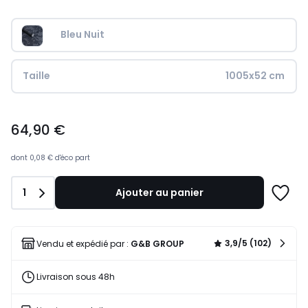
Bleu Nuit
Taille
1005x52 cm
64,90
64,90 €
€.
dont
0,08 €
d'éco part
Quantité
1
Ajouter au panier
Ajoute
à
une
liste
3,9/5 (102)
Vendu et expédié par :
G&B GROUP
Livraison sous 48h