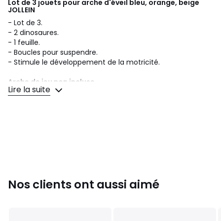
Lot de 3 jouets pour arche d'éveil bleu, orange, beige
JOLLEIN
- Lot de 3.
- 2 dinosaures.
- 1 feuille.
- Boucles pour suspendre.
- Stimule le développement de la motricité.
Arche de jeu non incluse.
Lire la suite
- Lavable à la main uniquement.
- Ne pas repasser.
Age conseillé :
Dès la naissance
Composition :
100% polyester
Dimensions :
27 x 22 x 5 cm
Nos clients ont aussi aimé
Couleurs
Bleu, Orange, Beige
Tailles
Taille Unique