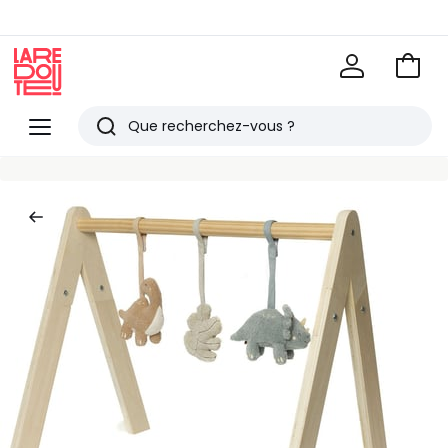
Voir
mon
La
panie
Redoute
Menu
Rechercher
Derniers
articles
vus