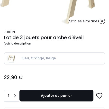
Articles similaires
JOLLEIN
Lot de 3 jouets pour arche d'éveil
Voir la description
Bleu, Orange, Beige
22,90
22,90 €
€.
Quantité
1
Ajouter au panier
Ajoute
à
une