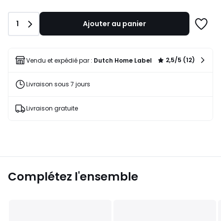
de
138,00
Quantité
1
Ajouter au panier
€.
Ajoute
à
une
liste
2,5/5 (12)
Vendu et expédié par :
Dutch Home Label
Livraison sous 7 jours
Livraison gratuite
Complétez l'ensemble