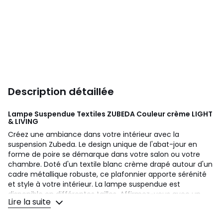
Description détaillée
Lampe Suspendue Textiles ZUBEDA Couleur crème
LIGHT
& LIVING
Créez une ambiance dans votre intérieur avec la
suspension Zubeda. Le design unique de l'abat-jour en
forme de poire se démarque dans votre salon ou votre
chambre. Doté d'un textile blanc crème drapé autour d'un
cadre métallique robuste, ce plafonnier apporte sérénité
et style à votre intérieur. La lampe suspendue est
disponible en différentes tailles. Affirmez-vous avec un
Lire la suite
seul abat-jour ou créez une ambiance chaleureuse en
combinant plusieurs abat-jour Zubeda. Cet abat-jour a un