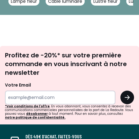
Lampe fleur
Câble luminaire
Lustre fleur
Lustr
Inscription
Profitez de -20%* sur votre première
newsletter
commande en vous inscrivant à notre
newsletter
Votre Email
OK
*Voir conditions de l'offre
. En vous abonnant, vous consentez à recevoir des
communications commerciales personnalisées de la part de La Redoute. Vous
pouvez vous
désabonner
à tout moment. Pour en savoir plus, consultez
notre politique de confidentialité.
DÈS 49€ D’ACHAT, FAITES-VOUS