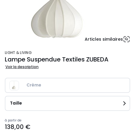
Articles similaires
LIGHT & LIVING
Lampe Suspendue Textiles ZUBEDA
Voir la description
Crème
Taille
Prix
à partir de
138,00 €
à
partir