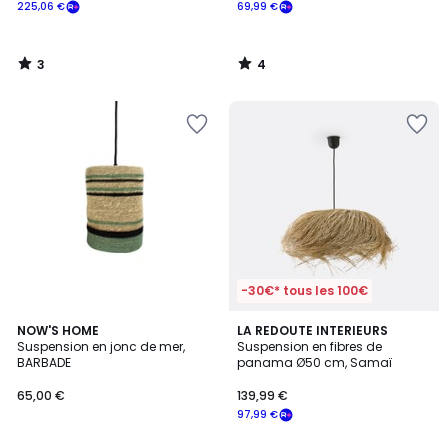
225,06 €
69,99 €
3
4
/
/
5
5
-30€* tous les 100€
4,2
NOW'S HOME
LA REDOUTE INTERIEURS
/ 5
Suspension en jonc de mer,
Suspension en fibres de
BARBADE
panama Ø50 cm, Samaï
65,00 €
139,99 €
97,99 €