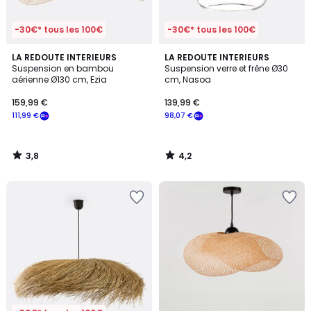
-30€* tous les 100€
-30€* tous les 100€
3,8
4,2
LA REDOUTE INTERIEURS
LA REDOUTE INTERIEURS
/ 5
/ 5
Suspension en bambou
Suspension verre et frêne Ø30
aérienne Ø130 cm, Ezia
cm, Nasoa
159,99 €
139,99 €
111,99 €
98,07 €
3,8
4,2
/
/
5
5