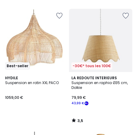
5
5
Best-seller
-30€* tous les 100€
3,5
HYDILE
LA REDOUTE INTERIEURS
/ 5
Suspension en rotin XXL PACO
Suspension en raphia Ø35 cm,
Dolkie
1059,00 €
79,99 €
43,99 €
3,5
/
5