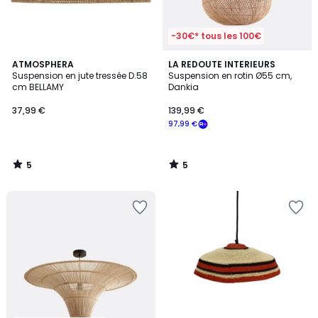
-30€* tous les 100€
5
5
ATMOSPHERA
LA REDOUTE INTERIEURS
/
/
Suspension en jute tressée D.58
Suspension en rotin Ø55 cm,
5
5
cm BELLAMY
Dankia
37,99 €
139,99 €
97,99 €
5
5
/
/
5
5