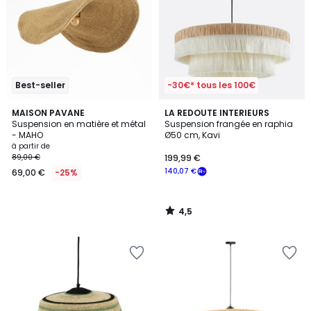
Best-seller
-30€* tous les 100€
4,5
MAISON PAVANE
LA REDOUTE INTERIEURS
/ 5
Suspension en matière et métal
Suspension frangée en raphia
- MAHO
Ø50 cm, Kavi
à partir de
89,00 €
199,99 €
140,07 €
69,00 €
-25%
4,5
/
5