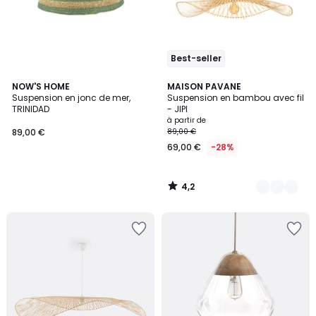
Best-seller
4,2
NOW'S HOME
2
MAISON PAVANE
/ 5
Suspension en jonc de mer,
Suspension en bambou avec fil
Couleurs
TRINIDAD
- JIPI
à partir de
89,00 €
89,00 €
69,00 €
-28%
4,2
/
5