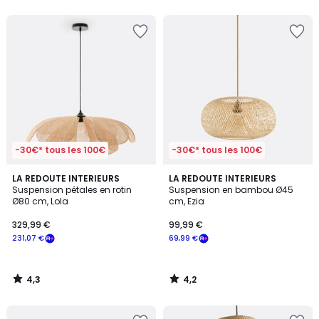
5
-30€* tous les 100€
-30€* tous les 100€
4,3
4,2
LA REDOUTE INTERIEURS
LA REDOUTE INTERIEURS
/ 5
/ 5
Suspension pétales en rotin
Suspension en bambou Ø45
Ø80 cm, Lola
cm, Ezia
329,99 €
99,99 €
231,07 €
69,99 €
4,3
4,2
/
/
5
5