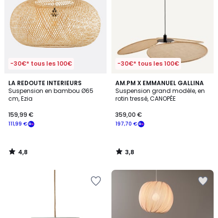
-30€* tous les 100€
-30€* tous les 100€
4,8
3,8
LA REDOUTE INTERIEURS
AM.PM X EMMANUEL GALLINA
/ 5
/ 5
Suspension en bambou Ø65
Suspension grand modèle, en
cm, Ezia
rotin tressé, CANOPÉE
159,99 €
359,00 €
111,99 €
197,70 €
4,8
3,8
/
/
5
5