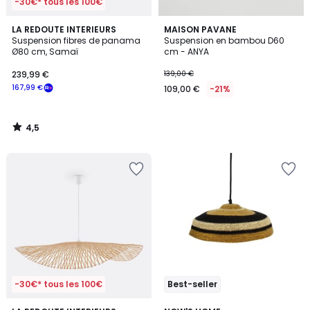
-30€* tous les 100€
4,5
LA REDOUTE INTERIEURS
MAISON PAVANE
/ 5
Suspension fibres de panama
Suspension en bambou D60
Ø80 cm, Samaï
cm - ANYA
239,99 €
139,00 €
167,99 €
109,00 €
-21%
4,5
/
5
-30€* tous les 100€
Best-seller