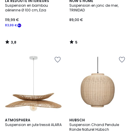
3,8
5
LA REDOUTE INTERIEURS
NOW'S HOME
/ 5
/
Suspension en bambou
Suspension en jonc de mer,
5
aérienne Ø 100 cm, Ezia
TRINIDAD
119,99 €
89,00 €
83,99 €
3,8
5
/
/
5
5
5
ATMOSPHERA
HUBSCH
/
Suspension en jute tressé ALARA
Suspension Chand Pendule
5
Ronde Naturel Hübsch