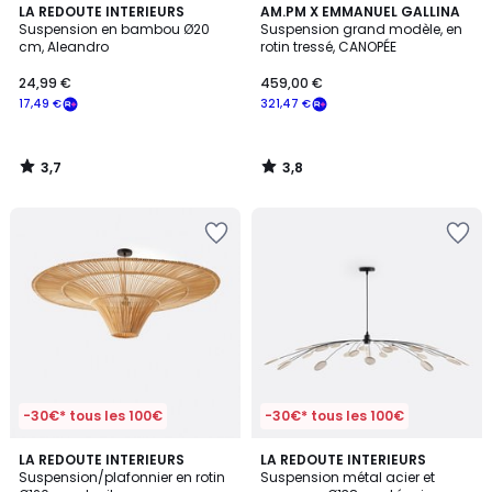
3,7
3,8
LA REDOUTE INTERIEURS
AM.PM X EMMANUEL GALLINA
/ 5
/ 5
Suspension en bambou Ø20
Suspension grand modèle, en
cm, Aleandro
rotin tressé, CANOPÉE
24,99 €
459,00 €
17,49 €
321,47 €
3,7
3,8
/
/
5
5
-30€* tous les 100€
-30€* tous les 100€
4
4,8
LA REDOUTE INTERIEURS
LA REDOUTE INTERIEURS
/
/ 5
Suspension/plafonnier en rotin
Suspension métal acier et