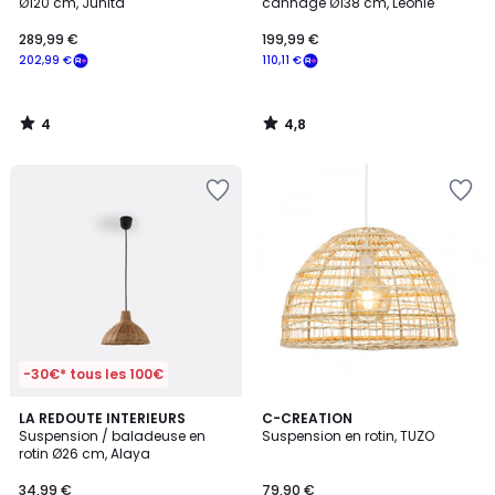
5
Ø120 cm, Junita
cannage Ø138 cm, Léonie
289,99 €
199,99 €
202,99 €
110,11 €
4
4,8
/
/
5
5
-30€* tous les 100€
3,5
LA REDOUTE INTERIEURS
C-CREATION
/ 5
Suspension / baladeuse en
Suspension en rotin, TUZO
rotin Ø26 cm, Alaya
34,99 €
79,90 €