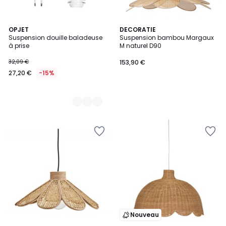
4
OPJET
DECORATIE
Suspension douille baladeuse
Suspension bambou Margaux
Couleurs
à prise
M naturel D90
32,09 €
153,90 €
27,20 €
-15%
Nouveau