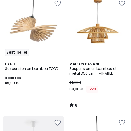
Best-seller
5
HYDILE
MAISON PAVANE
/
Suspension en bambou TODD
Suspension en bambou et
5
métal D50 cm - MIRABEL
à partir de
89,00 €
89,00 €
69,00 €
-22%
5
/
5