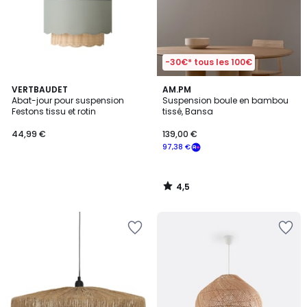
-30€* tous les 100€
4,5
VERTBAUDET
AM.PM
/ 5
Abat-jour pour suspension
Suspension boule en bambou
Festons tissu et rotin
tissé, Bansa
44,99 €
139,00 €
97,38 €
4,5
/
5