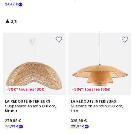
24,49 €
3,5
/
5
-30€* tous les 100€
-30€* tous les 100€
5
4,9
LA REDOUTE INTERIEURS
LA REDOUTE INTERIEURS
/
/ 5
Suspension en rotin Ø81 cm,
Suspension en rotin Ø80 cm,
5
Kirana
Lola
279,99 €
329,99 €
153,99 €
231,07 €