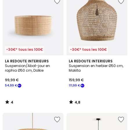
-30€* tous les 100€
-30€* tous les 100€
4
4,8
LA REDOUTE INTERIEURS
LA REDOUTE INTERIEURS
/
/ 5
Suspension/Abat-jour en
Suspension en herbier Ø50 cm,
5
raphia Ø50 cm, Dolkie
Makita
99,99 €
159,99 €
54,99 €
111,99 €
4
4,8
/
/
5
5