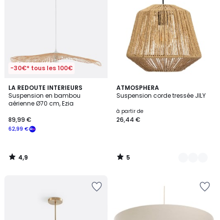
-30€* tous les 100€
4,9
5
LA REDOUTE INTERIEURS
2
ATMOSPHERA
/ 5
/
Suspension en bambou
Suspension corde tressée JILY
Couleurs
5
aérienne Ø70 cm, Ezia
à partir de
89,99 €
26,44 €
62,99 €
4,9
5
/
/
5
5