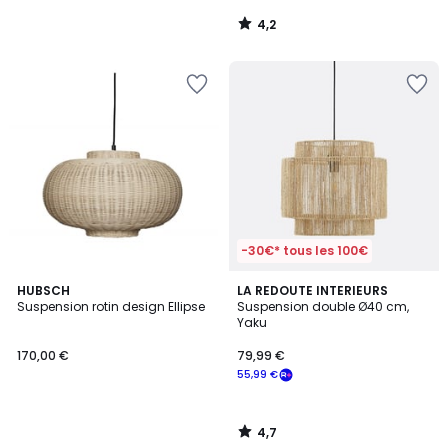
4,2
/
5
-30€* tous les 100€
4,7
HUBSCH
LA REDOUTE INTERIEURS
/ 5
Suspension rotin design Ellipse
Suspension double Ø40 cm,
Yaku
170,00 €
79,99 €
55,99 €
4,7
/