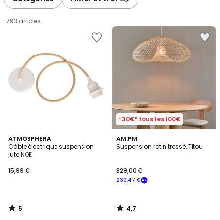
gauche
droite
793 articles
-30€* tous les 100€
5
4,7
ATMOSPHERA
AM.PM
/
/ 5
Câble électrique suspension
Suspension rotin tressé, Titou
5
jute NOE
15,99
15,99 €
329,00 €
€.
230,47 €
5
4,7
/
/
5
5