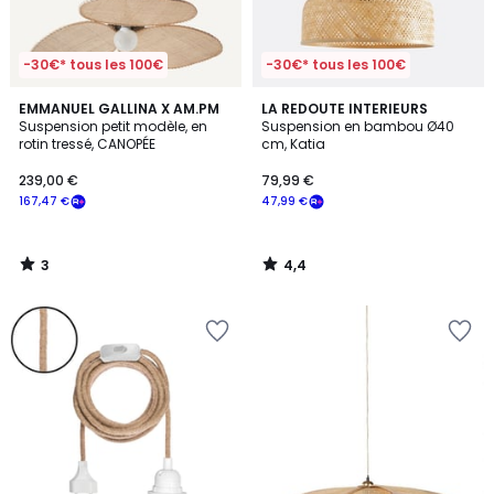
-30€* tous les 100€
-30€* tous les 100€
3
4,4
EMMANUEL GALLINA X AM.PM
LA REDOUTE INTERIEURS
/
/ 5
Suspension petit modèle, en
Suspension en bambou Ø40
5
rotin tressé, CANOPÉE
cm, Katia
239,00 €
79,99 €
167,47 €
47,99 €
3
4,4
/
/
5
5