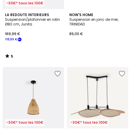
-30€* tous les 100€
5
LA REDOUTE INTERIEURS
NOW'S HOME
/
Suspension/plafonnier en rotin
Suspension en jonc de mer,
5
Ø80 cm, Junita
TRINIDAD
169,99 €
89,00 €
118,99 €
5
/
5
-30€* tous les 100€
-30€* tous les 100€