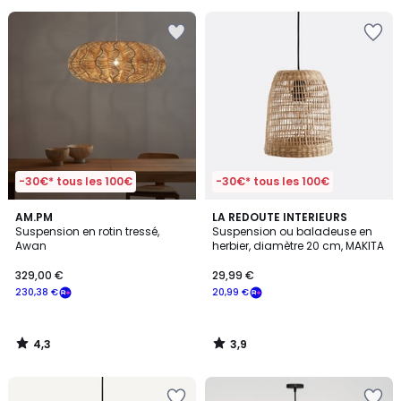
-30€* tous les 100€
-30€* tous les 100€
4,3
3,9
AM.PM
LA REDOUTE INTERIEURS
/ 5
/ 5
Suspension en rotin tressé,
Suspension ou baladeuse en
Awan
herbier, diamètre 20 cm, MAKITA
329,00 €
29,99 €
230,38 €
20,99 €
4,3
3,9
/
/
5
5