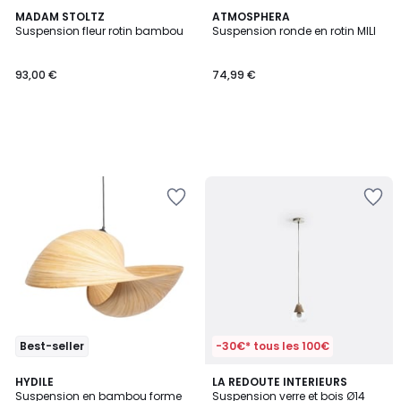
MADAM STOLTZ
ATMOSPHERA
Suspension fleur rotin bambou
Suspension ronde en rotin MILI
93,00 €
74,99 €
Best-seller
-30€* tous les 100€
5
3,7
HYDILE
LA REDOUTE INTERIEURS
/
/ 5
Suspension en bambou forme
Suspension verre et bois Ø14