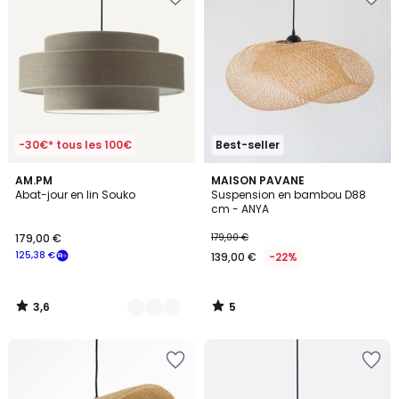
-30€* tous les 100€
Best-seller
3,6
5
2
AM.PM
MAISON PAVANE
/ 5
/
Abat-jour en lin Souko
Suspension en bambou D88
Couleurs
5
cm - ANYA
179,00 €
179,00 €
125,38 €
139,00 €
-22%
3,6
5
/
/
5
5