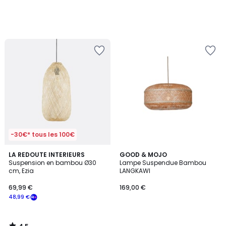
-30€* tous les 100€
4,5
LA REDOUTE INTERIEURS
GOOD & MOJO
/ 5
Suspension en bambou Ø30
Lampe Suspendue Bambou
cm, Ezia
LANGKAWI
69,99 €
169,00 €
48,99 €