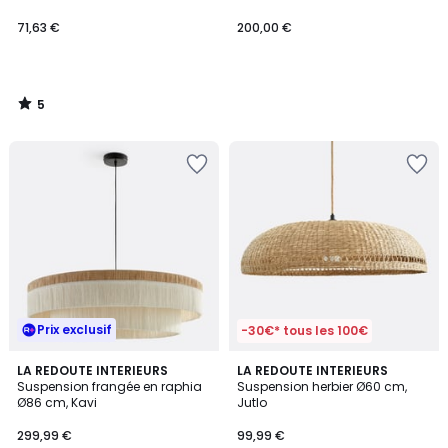
71,63 €
200,00 €
5
/
5
Prix exclusif
-30€* tous les 100€
3
4
LA REDOUTE INTERIEURS
LA REDOUTE INTERIEURS
/
/
Suspension frangée en raphia
Suspension herbier Ø60 cm,
5
5
Ø86 cm, Kavi
Jutlo
299,99 €
99,99 €