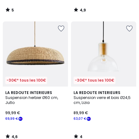
5
4,9
/
/
5
5
-30€* tous les 100€
-30€* tous les 100€
4,6
4
LA REDOUTE INTERIEURS
LA REDOUTE INTERIEURS
/ 5
/
Suspension herbier Ø60 cm,
Suspension verre et bois Ø24,5
5
Jutlo
cm, Lizia
99,99 €
89,99 €
69,99 €
63,07 €
4,6
4
/
/