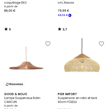
5
coquillage EKO
cm, Nasoa
à partir de
86,00 €
79,99 €
48,09 €
5
3,7
/
/
5
5
Nouveau
GOOD & MOJO
PIER IMPORT
Lampe Suspendue Rotin
Suspension en rotin et teck
CANCUN
40cm FOLELLI
à partir de