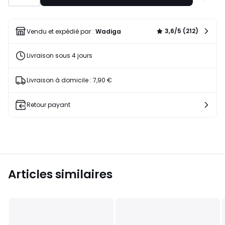
à
une
liste
3,6/5 (212)
Vendu et expédié par :
Wadiga
Livraison sous 4 jours
Livraison à domicile : 7,90 €
Retour payant
Articles similaires