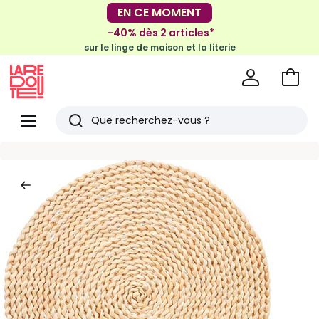
-30€ tous les 100€*
EN CE MOMENT
sur le meuble & la déco
-40% dès 2 articles*
sur le linge de maison et la literie
Voir
mon
La
panie
Redoute
Menu
Rechercher
Derniers
articles
vus