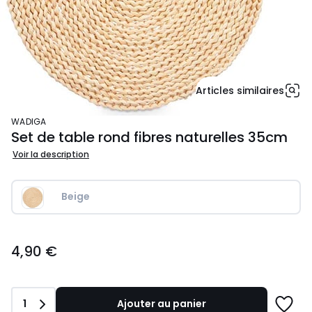
Articles similaires
WADIGA
Set de table rond fibres naturelles 35cm
Voir la description
Beige
4,90
4,90 €
€.
Quantité
1
Ajouter au panier
Ajoute