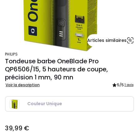
Articles similaires
PHILIPS
Tondeuse barbe OneBlade Pro
QP6506/15, 5 hauteurs de coupe,
précision 1 mm, 90 mn
Voir la description
5
/5
1 avis
Couleur Unique
39,99
39,99 €
€.