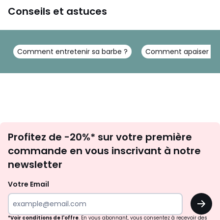
Conseils et astuces
Définissez les contours
Vos contours sont parfaitement nets grâce à la lame double
Comment entretenir sa barbe ?
Comment apaiser la p
sens. Quelle que soit sa direction, vous bénéficiez d'une visibi
lité optimale et n'oubliez aucun poil. Un style impeccable ra
pidement.
Inscription
Profitez de -20%* sur votre première
newsletter
commande en vous inscrivant à notre
newsletter
Votre Email
OK
Technologie unique OneBlade
*Voir conditions de l'offre
. En vous abonnant, vous consentez à recevoir des