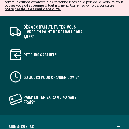
communications commerciales personnalisées de la part de La Redoute. Vous
Le Philips OneBlade bénéficie d’une technologie de stylisati
pouvez vous
désabonner
à tout moment. Pour en savoir plus, consultez
notre politique de confidentialité.
on pour le visage révolutionnaire. Il rase vos poils, quelle qu
e soit leur longueur. Son double système de protection (revê
tement lisse et bords arrondis) facilite le rasage et le rend pl
DÈS 49€ D’ACHAT, FAITES-VOUS
us confortable. Sa technologie de rasage bénéficie d’une sol
LIVRER EN POINT DE RETRAIT POUR
ution à mouvements rapides (12 000 par minute), pour un ra
1,95€*
sage efficace, même sur les poils longs.
RETOURS GRATUITS*
30 JOURS POUR CHANGER D'AVIS*
PAIEMENT EN 2X, 3X OU 4X SANS
FRAIS*
Le voyant LED indique l'état de la batterie
AIDE & CONTACT
Vérifiez que votre OneBlade est prêt à l'emploi grâce à l'indi