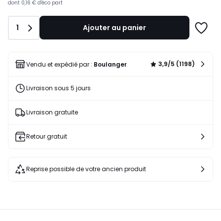
dont
0,16 €
d'éco part
Quantité
1
Ajouter au panier
Ajoute
à
une
liste
3,9/5 (1198)
Vendu et expédié par :
Boulanger
Livraison sous 5 jours
Livraison gratuite
Retour gratuit
Reprise possible de votre ancien produit