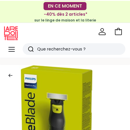
-30€ tous les 100€*
EN CE MOMENT
sur le meuble & la déco
-40% dès 2 articles*
sur le linge de maison et la literie
Voir
mon
La
panie
Redoute
Menu
Rechercher
Derniers
articles
vus