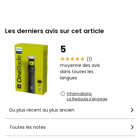
tondeuse
Indicateur de
voyant lumineux
charge
Entretien
Les derniers avis sur cet article
Entretenir
régulièrement sa
tondeuse permet
5
une meilleure
Le saviez-vous :
(1)
efficacité et une
moyenne des avis
meilleure
dans toutes les
durabilité des
langues
lames
Entièrement
Informations,
Nettoyage
lavable
La Redoute s'engage
Technologie
Du plus récent au plus ancien
utilisée
Caractéristiques
Wet & Dry
Non
Toutes les notes
Contenu du
carton