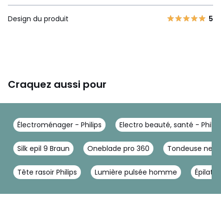
constructeur
QP6506/15
Design du produit
5
Marque
PHILIPS
Couleurs
Couleur Unique
Tailles
Taille Unique
Rasez
Craquez aussi pour
OneBlade ne rase pas d’aussi près qu’une lame traditionnell
e, et préserve donc votre peau. Rasez facilement à contre-s
ens, quelle que soit la longueur des poils.
Électroménager - Philips
Electro beauté, santé - Philip
Silk epil 9 Braun
Oneblade pro 360
Tondeuse nez or
Tête rasoir Philips
Lumière pulsée homme
Épilateu