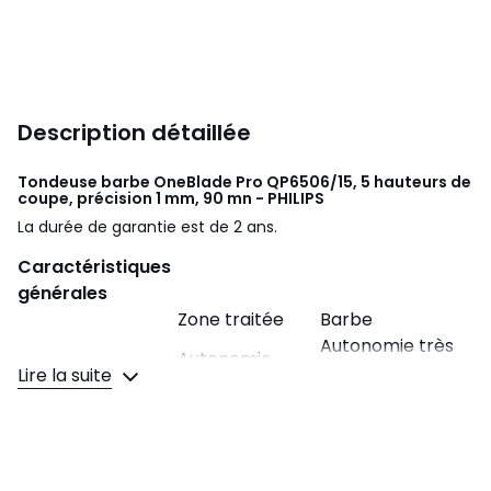
Description détaillée
Tondeuse barbe OneBlade Pro QP6506/15, 5 hauteurs de
coupe, précision 1 mm, 90 mn - PHILIPS
La durée de garantie est de 2 ans.
Caractéristiques
générales
Zone traitée
Barbe
Autonomie très
Autonomie
élevée (90mn)
Lire la suite
Temps de
Charge ultra
charge
rapide (1h)
Nombre de
hauteur de
5