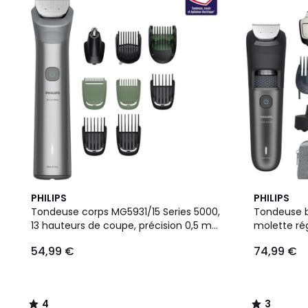
4
3
PHILIPS
PHILIPS
/
/
Tondeuse corps MG5931/15 Series 5000,
Tondeuse b
5
5
13 hauteurs de coupe, précision 0,5 mm,
molette ré
autonomie 120 mn
coupe, pré
54,99 €
74,99 €
120 mn
4
3