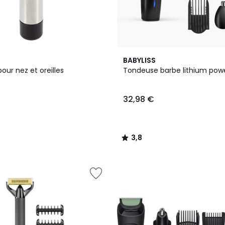
3,8
BABYLISS
/ 5
ur nez et oreilles
Tondeuse barbe lithium powe
32,98 €
3,8
/
5