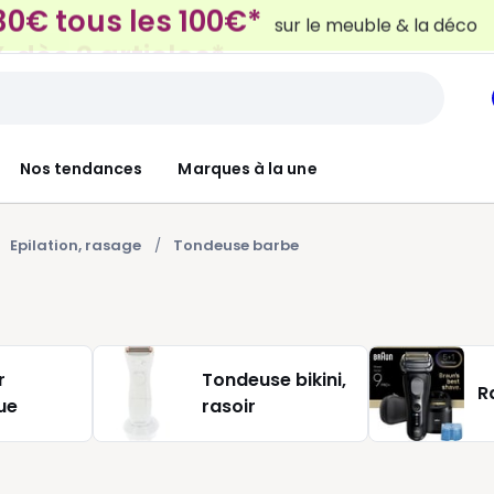
 dès 2 articles*
sur le linge de maison et la lit
Nos tendances
Marques à la une
Epilation, rasage
Tondeuse barbe
r
Tondeuse bikini,
R
ue
rasoir