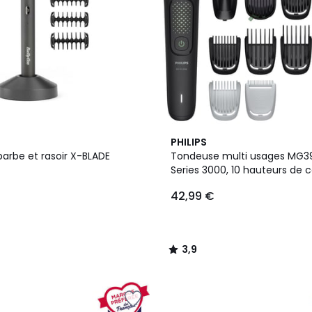
3,9
PHILIPS
/ 5
arbe et rasoir X-BLADE
Tondeuse multi usages MG3
Series 3000, 10 hauteurs de 
précision 1 mm, autonomie 
42,99 €
3,9
/
5