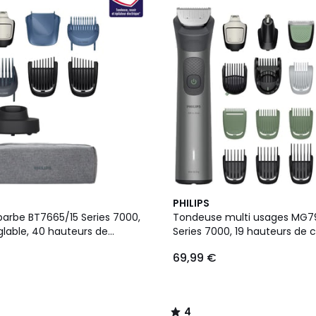
4
PHILIPS
/
arbe BT7665/15 Series 7000,
Tondeuse multi usages MG79
5
glable, 40 hauteurs de
Series 7000, 19 hauteurs de 
cision 0,2 mm, autonomie
précision 0,2 mm, autonomi
69,99 €
4