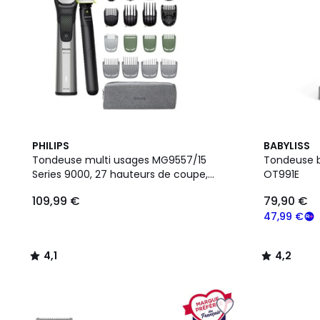
4,1
4,2
PHILIPS
BABYLISS
/ 5
/ 5
Tondeuse multi usages MG9557/15
Tondeuse b
Series 9000, 27 hauteurs de coupe,
OT991E
précision 0,2 mm, autonomie 120 mn
109,99 €
79,90 €
47,99 €
4,1
4,2
/
/
5
5