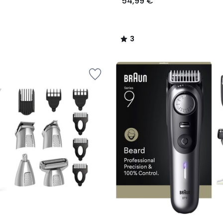
54,99 €
3
/
5