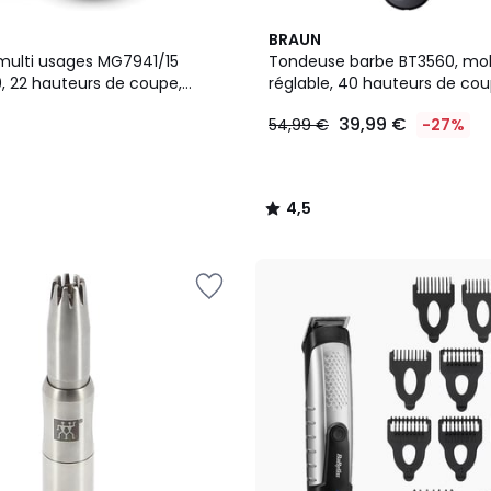
4,5
BRAUN
/ 5
ulti usages MG7941/15
Tondeuse barbe BT3560, mol
0, 22 hauteurs de coupe,
réglable, 40 hauteurs de cou
0,2 mm, autonomie 120 mn
précision 0,5 mm, autonomi
39,99 €
54,99 €
-27%
4,5
/
5