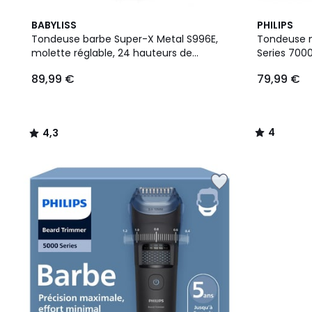
4,3
4
BABYLISS
PHILIPS
/ 5
/
Tondeuse barbe Super-X Metal S996E,
Tondeuse m
5
molette réglable, 24 hauteurs de
Series 700
89,99
coupe, précision 0,2 mm, autonomie 90
précision 
89,99 €
79,99 €
€.
mn
4
4,3
/
/
5
5