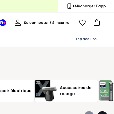
erie
Télécharger l'app
Mon
Se connecter / S'inscrire
Mon
Voir
Voir
compte
espace
mes
mon
La
favoris
panier
Espace Pro
Redoute
+
Accessoires de
asoir électrique
rasage