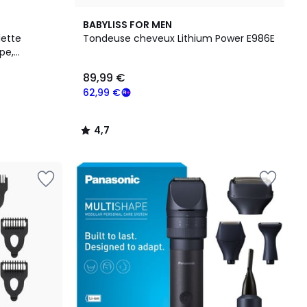
4,7
BABYLISS FOR MEN
/ 5
ette
Tondeuse cheveux Lithium Power E986E
pe,
e 50 mn
89,99 €
62,99 €
4,7
/
5