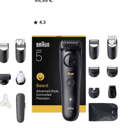
44,99 €
4,3
/
5