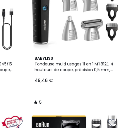
5
BABYLISS
/
945/15
Tondeuse multi usages 11 en 1 MT812E, 4
5
coupe,
hauteurs de coupe, précision 0,5 mm,
90 mn
autonomie 240 mn
49,46 €
5
/
5