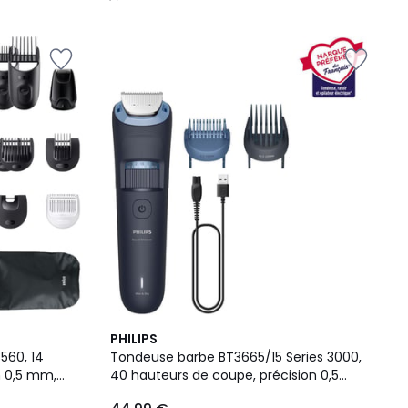
/
5
4,3
PHILIPS
/ 5
560, 14
Tondeuse barbe BT3665/15 Series 3000,
n 0,5 mm,
40 hauteurs de coupe, précision 0,5
mm, autonomie 80 mn