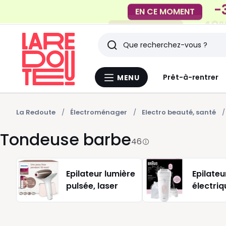
-40%
EN CE MOMENT
Rechercher
Derniers
Prêt-à-rentrer
MENU
Menu
articles
La
Redoute
vus
La Redoute
Électroménager
Electro beauté, santé
Tondeuse barbe
46
Epilateur lumière
Epilateu
pulsée, laser
électriq