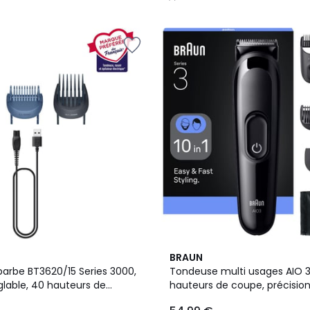
/
5
3
BRAUN
/
arbe BT3620/15 Series 3000,
Tondeuse multi usages AIO 3
5
glable, 40 hauteurs de
hauteurs de coupe, précisio
cision 0,5 mm, autonomie 70
autonomie 50 mn