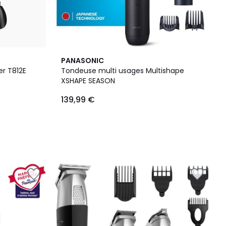
PANASONIC
r T812E
Tondeuse multi usages Multishape
XSHAPE SEASON
139,99 €