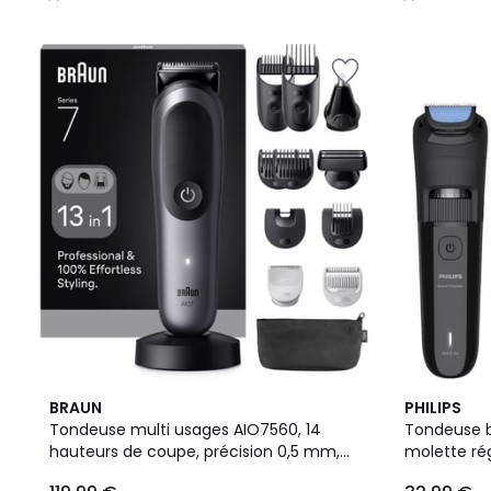
/
/
5
5
4,3
BRAUN
PHILIPS
/ 5
Tondeuse multi usages AIO7560, 14
Tondeuse b
hauteurs de coupe, précision 0,5 mm,
molette ré
autonomie 120 mn
coupe, pré