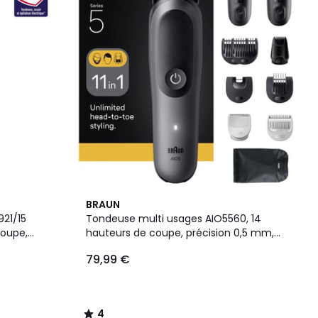
4
BRAUN
/
21/15
Tondeuse multi usages AIO5560, 14
5
coupe,
hauteurs de coupe, précision 0,5 mm,
e 120 mn
autonomie 120 mn
79,99 €
4