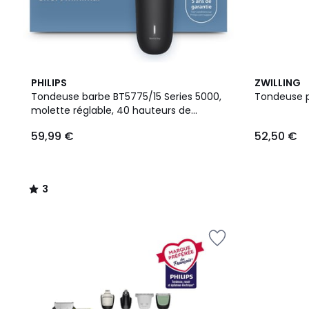
3
PHILIPS
ZWILLING
/
Tondeuse barbe BT5775/15 Series 5000,
Tondeuse po
5
molette réglable, 40 hauteurs de
coupe, précision 0,2 mm, autonomie
59,99 €
52,50 €
100 mn
3
/
5