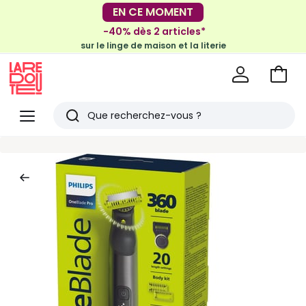
-30€ tous les 100€*
EN CE MOMENT
sur le meuble & la déco
-40% dès 2 articles*
sur le linge de maison et la literie
Voir
mon
La
panie
Redoute
Menu
Rechercher
Derniers
articles
vus