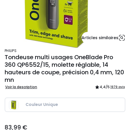
Articles similaires
PHILIPS
Tondeuse multi usages OneBlade Pro
360 QP6552/15, molette réglable, 14
hauteurs de coupe, précision 0,4 mm, 120
mn
Voir la description
4,4
/5
1979 avis
Couleur Unique
83,99
83,99 €
€.