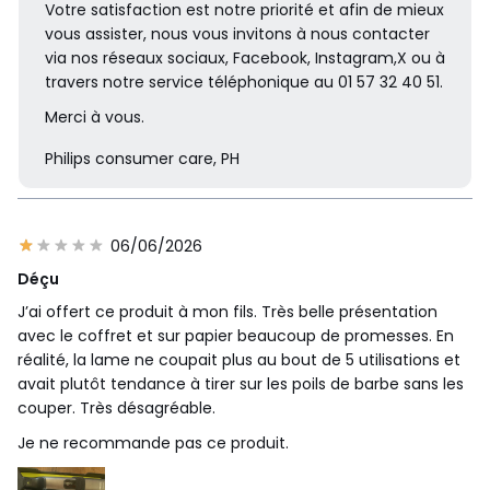
Votre satisfaction est notre priorité et afin de mieux
sens. Quelle que soit sa direction, vous bénéficiez d'une visibi
vous assister, nous vous invitons à nous contacter
lité optimale et n'oubliez aucun poil. Un style impeccable ra
via nos réseaux sociaux, Facebook, Instagram,X ou à
pidement.
travers notre service téléphonique au 01 57 32 40 51.
Merci à vous.
Philips consumer care, PH
06/06/2026
Déçu
J’ai offert ce produit à mon fils. Très belle présentation
avec le coffret et sur papier beaucoup de promesses. En
Lame double sens : conçue pour la précision et le
réalité, la lame ne coupait plus au bout de 5 utilisations et
contrôle
avait plutôt tendance à tirer sur les poils de barbe sans les
couper. Très désagréable.
Le OneBlade suit les contours de votre visage pour vous per
mettre de raser facilement et confortablement toutes les zo
Je ne recommande pas ce produit.
nes. Déplacez la lame double sens dans n'importe quelle dir
ection pour définir vos contours et créer des lignes parfaites.