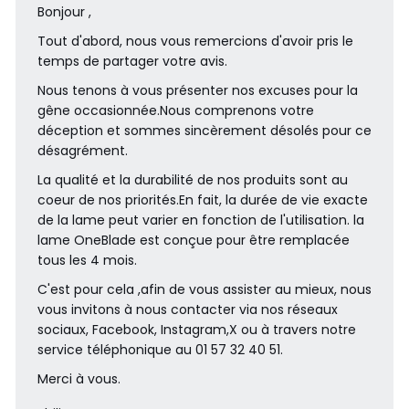
Bonjour ,
Se charge facilement à la maison comme en déplacement, c
Tout d'abord, nous vous remercions d'avoir pris le
e qui est idéal au quotidien et en voyage.
temps de partager votre avis.
Nous tenons à vous présenter nos excuses pour la
gêne occasionnée.Nous comprenons votre
déception et sommes sincèrement désolés pour ce
désagrément.
La qualité et la durabilité de nos produits sont au
coeur de nos priorités.En fait, la durée de vie exacte
de la lame peut varier en fonction de l'utilisation. la
lame OneBlade est conçue pour être remplacée
tous les 4 mois.
Système de protection clipsable pour zones
C'est pour cela ,afin de vous assister au mieux, nous
sensibles
vous invitons à nous contacter via nos réseaux
sociaux, Facebook, Instagram,X ou à travers notre
Fixez le système de protection pour une sécurité supplémen
service téléphonique au 01 57 32 40 51.
taire pour les zones sensibles.
Merci à vous.