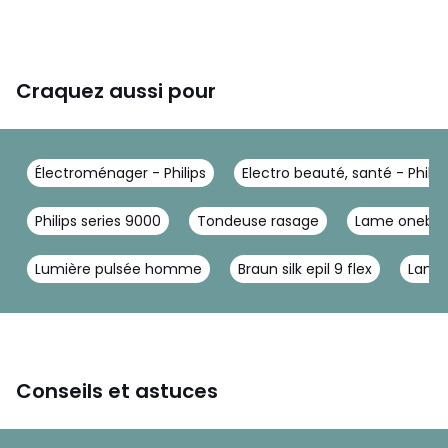
Manche
Design ergonomique pou
r une bonne prise en mai
n
Craquez aussi pour
Alimentation
Électroménager - Philips
Electro beauté, santé - Philip
Charge
Charge complète en 1 he
ure
Philips series 9000
Tondeuse rasage
Lame oneblad
Consommation maxi
5.4
male
Lumière pulsée homme
Braun silk epil 9 flex
Lame 
Autonomie
120 minutes
Type de batterie
Li-ion
Conseils et astuces
Tension automatiqu
100-240 V
e