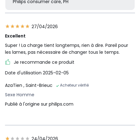
Philips consumer care, PH
27/04/2026
Excellent
Super ! La charge tient longtemps, rien à dire. Pareil pour
les lames, pas nécessaire de changer tous le temps.
Je recommande ce produit
L'afficheur LED numérique indique l'état de la
batterie et du verrouillage
Date d'utilisation 2025-02-05
Vérifiez que votre OneBlade est prêt à l'emploi grâce à l'affic
AzaTien
, Saint-Brieuc
Acheteur vérifié
heur LED numérique. Il vous avertit en cours d'utilisation lors
Sexe Homme
que la batterie est faible, et indique la progression de la char
ge lorsque l'appareil est branché. Activez le verrouillage pou
Publié à l'origine sur philips.com
r transporter votre OneBlade partout où vous allez.
Spécifications
24/04/2026