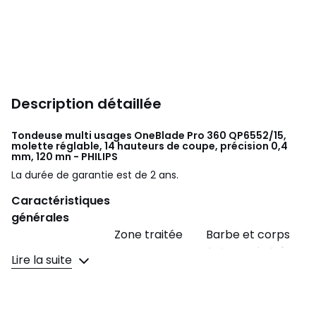
Description détaillée
Tondeuse multi usages OneBlade Pro 360 QP6552/15,
molette réglable, 14 hauteurs de coupe, précision 0,4
mm, 120 mn - PHILIPS
La durée de garantie est de 2 ans.
Caractéristiques
générales
Zone traitée
Barbe et corps
Autonomie très
Autonomie
Lire la suite
élevée (120mn)
Temps de
Charge ultra
charge
rapide (1h)