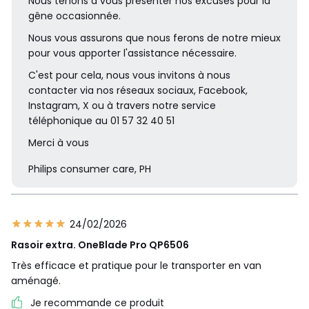
Nous tenons à vous présenter nos excuses pour la
gêne occasionnée.
Garantie de 2 ans
Garantie de 2 ans sur le
Nous vous assurons que nous ferons de notre mieux
manche
pour vous apporter l'assistance nécessaire.
Tête de rechange
Remplacer tous les 4 moi
C'est pour cela, nous vous invitons à nous
s** ,QP210, QP220, QP23
contacter via nos réseaux sociaux, Facebook,
0 ,QP610, QP620, QP41
Instagram, X ou à travers notre service
0, QP420
téléphonique au 01 57 32 40 51
Merci à vous
Accessoires
Philips consumer care, PH
Lame remplaçable s
Oui
upplémentaire
24/02/2026
Sabot
Sabot 20 hauteurs de co
Rasoir extra. OneBlade Pro QP6506
upe (0,4 à 10 mm) ,Systè
Très efficace et pratique pour le transporter en van
me de protection clipsabl
aménagé.
e pour zones sensibles ,S
abot corps clipsable
Je recommande ce produit