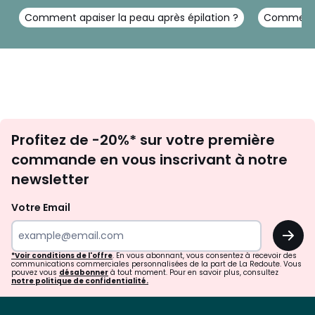
Comment apaiser la peau après épilation ?
Comment e
Documents
Inscription
Profitez de -20%* sur votre première
newsletter
commande en vous inscrivant à notre
Manuel
newsletter
d’utilisation
*Pour une expérience de rasage optimale, sur la base de 2 rasages complets par
Votre Email
semaine. Résultats variables en fonction de l'utilisation.
OK
Vs its predecessor while shaving
*Voir conditions de l'offre
. En vous abonnant, vous consentez à recevoir des
communications commerciales personnalisées de la part de La Redoute. Vous
pouvez vous
désabonner
à tout moment. Pour en savoir plus, consultez
notre politique de confidentialité.