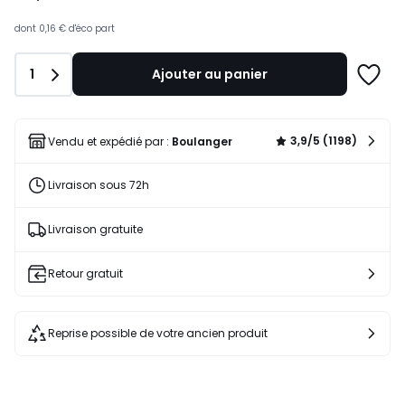
dont
0,16 €
d'éco part
Quantité
1
Ajouter au panier
Ajoute
à
une
liste
3,9/5 (1198)
Vendu et expédié par :
Boulanger
Livraison sous 72h
Livraison gratuite
Retour gratuit
Reprise possible de votre ancien produit