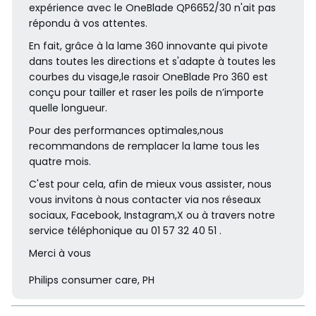
expérience avec le OneBlade QP6652/30 n'ait pas
répondu à vos attentes.
En fait, grâce à la lame 360 innovante qui pivote
dans toutes les directions et s'adapte à toutes les
courbes du visage,le rasoir OneBlade Pro 360 est
conçu pour tailler et raser les poils de n’importe
quelle longueur.
100 % étanche
Pour des performances optimales,nous
recommandons de remplacer la lame tous les
Le OneBlade est parfaitement étanche (indice d'étanchéité
quatre mois.
IPX7), ce qui facilite le nettoyage : rincez-le simplement sou
C'est pour cela, afin de mieux vous assister, nous
s l'eau du robinet. Vous pouvez vous raser à sec ou sous l'ea
vous invitons à nous contacter via nos réseaux
u, et même sous la douche, selon votre préférence. Pas bes
sociaux, Facebook, Instagram,X ou à travers notre
oin de mousse à raser.
service téléphonique au 01 57 32 40 51 .
Merci à vous
Philips consumer care, PH