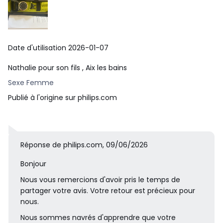
Date d'utilisation 2026-01-07
Nathalie pour son fils
, Aix les bains
Sexe Femme
Publié à l'origine sur philips.com
Taillez
Réponse de philips.com, 09/06/2026
Taillez votre barbe uniformément avec le sabot de précision
réglable inclus. Choisissez l'une des 20 hauteurs verrouillabl
Bonjour
es pour adopter le style de votre choix, de la barbe naissant
Nous vous remercions d'avoir pris le temps de
e à la barbe courte, sans oublier les barbes plus longues.
partager votre avis. Votre retour est précieux pour
nous.
Nous sommes navrés d'apprendre que votre