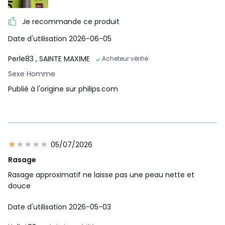
Informations
complémentaires
Je recommande ce produit
Fabriqué en
Indonésie
Date d'utilisation 2026-06-05
Garantie
24.0
Rasez
Disponibilité des
Perle83
, SAINTE MAXIME
Acheteur vérifié
pièces
OneBlade ne rase pas d'aussi près qu'une lame traditionnell
Sexe Homme
détachées
Non concerné
e, et préserve donc votre peau. Rasez facilement à contre-s
Publié à l'origine sur philips.com
(données
ens, quelle que soit la longueur des poils.
fournisseur)
Référence
One blade
constructeur
QP6552/15
Marque
PHILIPS
05/07/2026
Rasage
Couleurs
Couleur Unique
Tailles
Taille Unique
Rasage approximatif ne laisse pas une peau nette et
douce
Date d'utilisation 2026-05-03
Nouvelle lame 360