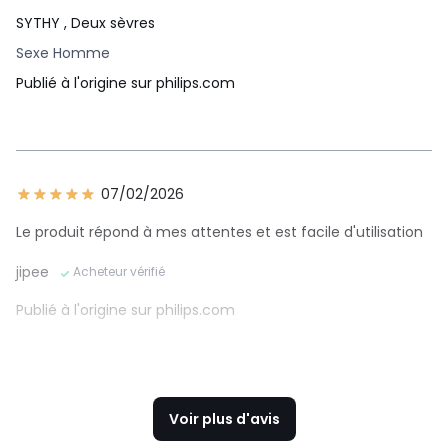
SYTHY
, Deux sèvres
Entretien
Couvercle de protection
Sexe Homme
Trousse
Trousse souple
Publié à l'origine sur philips.com
Performances de coupe et de rasage
exceptionnelles
07/02/2026
Système de rasage
Technologie de suivi des
contours ,Système doubl
Le produit répond à mes attentes et est facile d'utilisation
e protection ,Lame 360
jipee
Acheteur vérifié
Système de coupe
Technologie de suivi des
Publié à l'origine sur philips.com
contours
Design
Voir plus d'avis
Couleur
Chromé