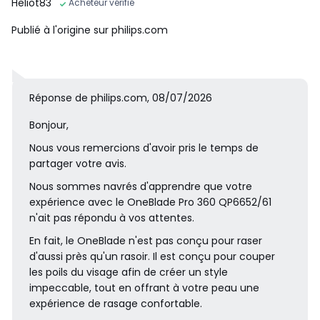
Heliot83
Acheteur vérifié
La lame 360 innovante pivote dans toutes les directions et
Publié à l'origine sur philips.com
s'adapte à toutes les courbes de votre visage pour maintenir
un contact permanent avec la peau tout en permettant une
maîtrise ininterrompue. Taillez et rasez facilement les zones
les plus difficiles d'accès, en moins de passages et plus de co
Réponse de philips.com, 08/07/2026
nfort.
Bonjour,
Nous vous remercions d'avoir pris le temps de
partager votre avis.
Nous sommes navrés d'apprendre que votre
expérience avec le OneBlade Pro 360 QP6652/61
n'ait pas répondu à vos attentes.
En fait, le OneBlade n'est pas conçu pour raser
d'aussi près qu'un rasoir. Il est conçu pour couper
les poils du visage afin de créer un style
Définissez les contours
impeccable, tout en offrant à votre peau une
expérience de rasage confortable.
Vos contours sont parfaitement nets grâce à la lame double