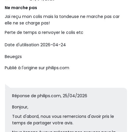
techniques
Ne marche pas
Facile d'utilisation
Jai reçu mon colis mais la tondeuse ne marche pas car
elle ne se charge pas!
Rechargeable
Oui
Perte de temps a renvoyer le colis etc
À sec ou avec de la
Oui
Date d'utilisation 2026-04-24
mousse
Beuegzs
Écran
Afficheur LED numérique
,Indicateur de verrouillag
Publié à l'origine sur philips.com
e pour le transport
Charge USB-A
Adaptateur secteur non i
nclus
Réponse de philips.com, 25/04/2026
Charge
Charge USB-A (5 V⎓ / ≥
Bonjour,
1 A)
Tout d'abord, nous vous remercions d'avoir pris le
temps de partager votre avis.
Entretien