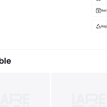
Ret
Rep
ble