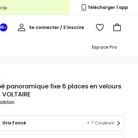
erie
Télécharger l'app
Mon
Se connecter / S'inscrire
Mon
Voir
Voir
compte
espace
mes
mon
La
favoris
panier
Espace Pro
Redoute
+
C
 panoramique fixe 6 places en velours
, VOLTAIRE
scription
Gris Foncé
+
7
Couleurs