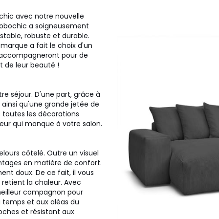
ochic avec notre nouvelle
ue Bobochic a soigneusement
stable, robuste et durable.
arque a fait le choix d'un
ous accompagneront pour de
t de leur beauté !
re séjour. D'une part, grâce à
, ainsi qu'une grande jetée de
s toutes les décorations
ceur qui manque à votre salon.
elours côtelé. Outre un visuel
ntages en matière de confort.
ment doux. De ce fait, il vous
 retient la chaleur. Avec
 meilleur compagnon pour
au temps et aux aléas du
ches et résistant aux