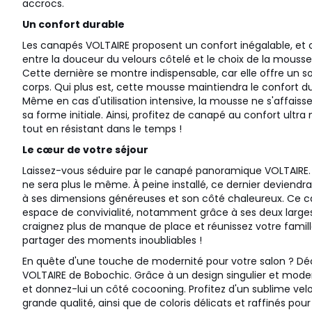
accrocs.
Un confort durable
Les canapés VOLTAIRE proposent un confort inégalable, et 
entre la douceur du velours côtelé et le choix de la mousse p
Cette dernière se montre indispensable, car elle offre un s
corps. Qui plus est, cette mousse maintiendra le confort d
Même en cas d'utilisation intensive, la mousse ne s'affaiss
sa forme initiale. Ainsi, profitez de canapé au confort ultra
tout en résistant dans le temps !
Le cœur de votre séjour
Laissez-vous séduire par le canapé panoramique VOLTAIRE.
ne sera plus le même. À peine installé, ce dernier deviendr
à ses dimensions généreuses et son côté chaleureux. Ce 
espace de convivialité, notamment grâce à ses deux larges
craignez plus de manque de place et réunissez votre famill
partager des moments inoubliables !
En quête d'une touche de modernité pour votre salon ? Déc
VOLTAIRE de Bobochic. Grâce à un design singulier et mode
et donnez-lui un côté cocooning. Profitez d'un sublime velo
grande qualité, ainsi que de coloris délicats et raffinés pou