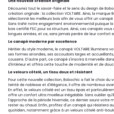
Une nouvelle création originale
Découvrez tout le savoir-faire et le sens du design de Bob
création originale : la collection VOLTAIRE. Ainsi, la marq
sélectionné les meilleurs bois afin de vous offrir un canapé 
Sans trahir notre engagement environnemental puisque la m
bois certifié FSC pour sa structure. Ainsi, ces canapés v
longues années, et ce, sans jamais perdre de leur confort e
Le canapé moderne par excellence
Héritier du style moderne, le canapé VOLTAIRE illuminera vot
ses formes arrondies, ses accoudoirs larges et accueillants
coussins. D'autre part, ce canapé s'inscrira à merveille dan
d'intérieur et offrira cette touche de modernité et de dou
Le velours côtelé, un tissu doux et résistant
Pour cette nouvelle collection, Bobochic a fait le choix du v
teinté de noblesse et d'élégance, il offre de nombreux ava
En effet, le velours côtelé est un tissu épais et particulière
offre un confort ultra moelleux inégalable. Sans oublier qu'il
l'approche de la période hivernale, ce dernier saura votre
rester au chaud. Enfin, profitez d'un canapé qui résistera 
quotidien, notamment grâce à un velours côtelé anti-boulo