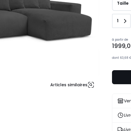
Taille
Quant
1
à partir de
1999,
dont
63,68 
Articles similaires
Ven
Liv
Liv