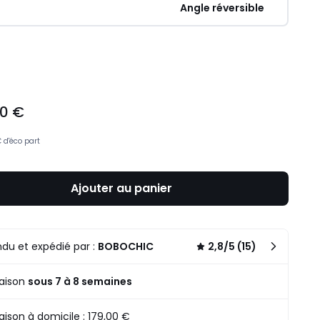
Angle réversible
ité
00 €
€
d'éco part
Ajouter au panier
du et expédié par :
BOBOCHIC
2,8/5 (15)
raison
sous 7 à 8 semaines
raison à domicile : 179,00 €