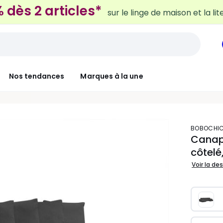
 dès 2 articles*
sur le linge de maison et la lit
Nos tendances
Marques à la une
BOBOCHI
Canapé
côtelé
Voir la de