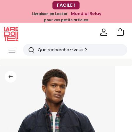
-20% dès 39€*
FACILE !
sur la mode
Mondial Relay
Livraison en Locker
pour vos petits articles
Voir
mon
La
panie
Redoute
Menu
Rechercher
Derniers
articles
vus