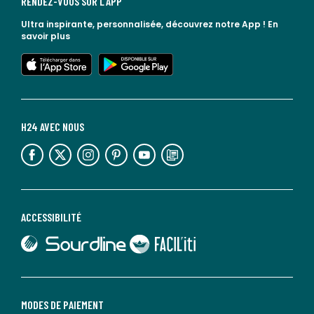
RENDEZ-VOUS SUR L'APP
Ultra inspirante, personnalisée, découvrez notre App !
En
savoir plus
lien vers l'app store
lien vers google play
H24 AVEC NOUS
lien vers l'espace réseaux sociaux
lien vers l'espace réseaux sociaux
lien vers l'espace réseaux sociaux
lien vers l'espace réseaux sociaux
lien vers l'espace réseaux sociaux
lien vers le blog la redoute
ACCESSIBILITÉ
lien vers Sourdline
lien vers Faciliti
MODES DE PAIEMENT