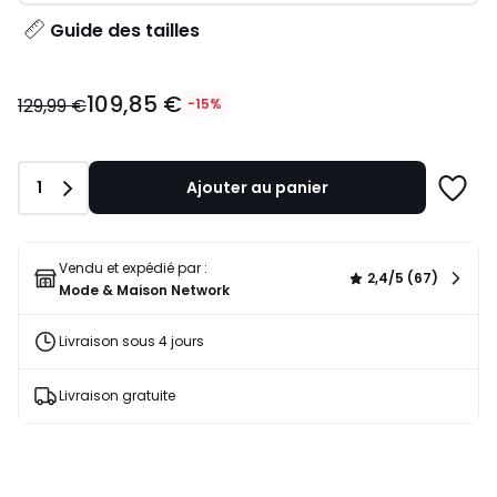
Guide des tailles
109,85
109,85 €
€
129,99 €
-15%
au
lieu
de
Quantité
1
Ajouter au panier
129,99
Ajoute
€
à
15%
une
de
liste
Vendu et expédié par :
2,4/5 (67)
réduction
Mode & Maison Network
appliquée.
Livraison sous 4 jours
Livraison gratuite