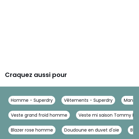
Craquez aussi pour
Homme - Superdry
Vêtements - Superdry
Mantea
Veste grand froid homme
Veste mi saison Tommy Hi
Blazer rose homme
Doudoune en duvet d'oie
Blo