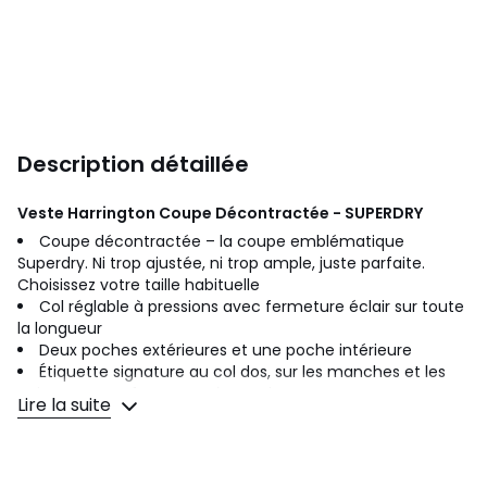
Description détaillée
Veste Harrington Coupe Décontractée - SUPERDRY
Coupe décontractée – la coupe emblématique
Superdry. Ni trop ajustée, ni trop ample, juste parfaite.
Choisissez votre taille habituelle
Col réglable à pressions avec fermeture éclair sur toute
la longueur
Deux poches extérieures et une poche intérieure
Étiquette signature au col dos, sur les manches et les
poignets avec fermeture à pression
Lire la suite
Une veste classique alliant éléments utilitaires et
streetwear. Notre veste Harrington Classic a été conçue
avec un col réglable à pressions et des surpiqûres
élégantes créant un effet de panneaux, pour une