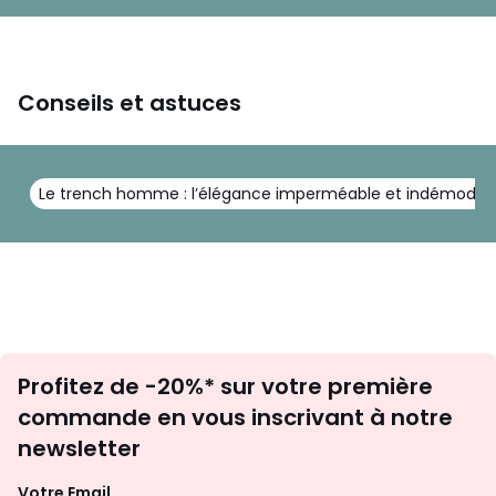
Conseils et astuces
Le trench homme : l’élégance imperméable et indémodab
Inscription
Profitez de -20%* sur votre première
newsletter
commande en vous inscrivant à notre
newsletter
Votre Email