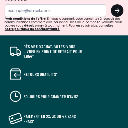
OK
*Voir conditions de l'offre
. En vous abonnant, vous consentez à recevoir des
communications commerciales personnalisées de la part de La Redoute. Vous
pouvez vous
désabonner
à tout moment. Pour en savoir plus, consultez
notre politique de confidentialité.
DÈS 49€ D’ACHAT, FAITES-VOUS
LIVRER EN POINT DE RETRAIT POUR
1,95€*
RETOURS GRATUITS*
30 JOURS POUR CHANGER D'AVIS*
PAIEMENT EN 2X, 3X OU 4X SANS
FRAIS*