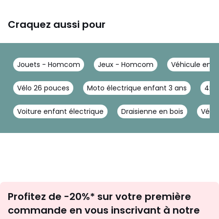
Craquez aussi pour
Jouets - Homcom
Jeux - Homcom
Véhicule enf
Vélo 26 pouces
Moto électrique enfant 3 ans
4x4 
Voiture enfant électrique
Draisienne en bois
Vélo 
Inscription
Profitez de -20%* sur votre première
newsletter
commande en vous inscrivant à notre