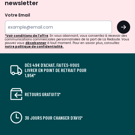
newsletter
Votre Email
OK
*Voir conditions de l'offre
. En vous abonnant, vous consentez à recevoir des
communications commerciales personnalisées de la part de La Redoute. Vous
pouvez vous
désabonner
à tout moment. Pour en savoir plus, consultez
notre politique de confidentialité.
DÈS 49€ D’ACHAT, FAITES-VOUS
LIVRER EN POINT DE RETRAIT POUR
1,95€*
RETOURS GRATUITS*
30 JOURS POUR CHANGER D'AVIS*