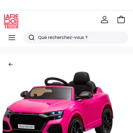
Voir
mon
La
panie
Redoute
Menu
Rechercher
Derniers
articles
vus