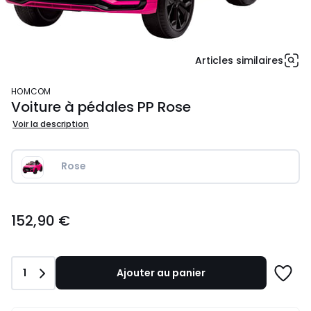
Articles similaires
HOMCOM
Voiture à pédales PP Rose
Voir la description
Rose
152,90
152,90 €
€.
Quantité
1
Ajouter au panier
Ajoute
à
une