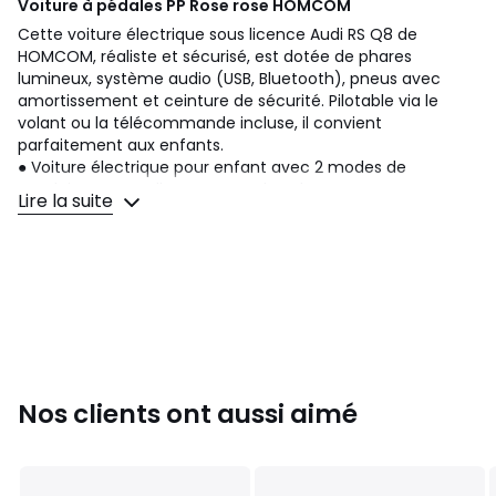
Voiture à pédales PP Rose rose
HOMCOM
Cette voiture électrique sous licence Audi RS Q8 de
HOMCOM, réaliste et sécurisé, est dotée de phares
lumineux, système audio (USB, Bluetooth), pneus avec
amortissement et ceinture de sécurité. Pilotable via le
volant ou la télécommande incluse, il convient
parfaitement aux enfants.
● Voiture électrique pour enfant avec 2 modes de
conduite : manuellement avec le volant ou par
Lire la suite
télécommande;
● La porte reste toujours fermée pour garantir la sécurité;
● Télécommande 2,4 G pour que les parents ou tout
adulte responsable puisse piloter le véhicule à distance
pour plus de sécurité;
● Avec indicateur de charge de la batterie;
● Volant, commandes d'avancement et de recul, et
fonction de vitesse haute-basse;
● Véhicule électrique avec musique préinstallée, Bluetooth
Nos clients ont aussi aimé
et emplacements pour brancher un USB;
● Convient aux enfants à partir de 3 ans (toujours sous la
surveillance d'un adulte) avec un poids maximum de 25
kg;