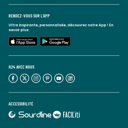
RENDEZ-VOUS SUR L'APP
Ultra inspirante, personnalisée, découvrez notre App !
En
savoir plus
lien vers l'app store
lien vers google play
H24 AVEC NOUS
lien vers l'espace réseaux sociaux
lien vers l'espace réseaux sociaux
lien vers l'espace réseaux sociaux
lien vers l'espace réseaux sociaux
lien vers l'espace réseaux sociaux
lien vers le blog la redoute
ACCESSIBILITÉ
lien vers Sourdline
lien vers Faciliti