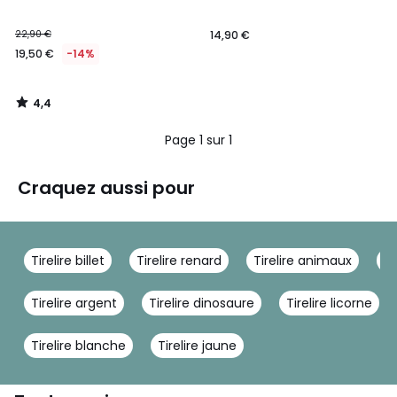
22,90 €
14,90 €
19,50 €
-14%
4,4
/
5
Page 1 sur 1
Craquez aussi pour
Tirelire billet
Tirelire renard
Tirelire animaux
Ti
Tirelire argent
Tirelire dinosaure
Tirelire licorne
Tirelire blanche
Tirelire jaune