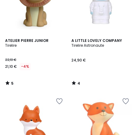
5
4
ATELIER PIERRE JUNIOR
A LITTLE LOVELY COMPANY
/
/
Tirelire
Tirelire Astronaute
5
5
22,10 €
24,90 €
21,10 €
-4%
5
4
/
/
5
5