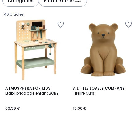
Catégories
Filtrer et trier
gauche
droite
40 articles
ATMOSPHERA FOR KIDS
A LITTLE LOVELY COMPANY
Etabli bricolage enfant BOBY
Tirelire Ours
69,99
69,99 €
19,90 €
€.