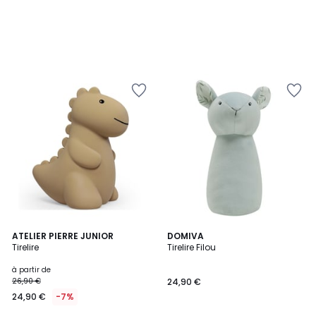
2
ATELIER PIERRE JUNIOR
DOMIVA
Tirelire
Tirelire Filou
Couleurs
à partir de
26,90 €
24,90 €
24,90 €
-7%