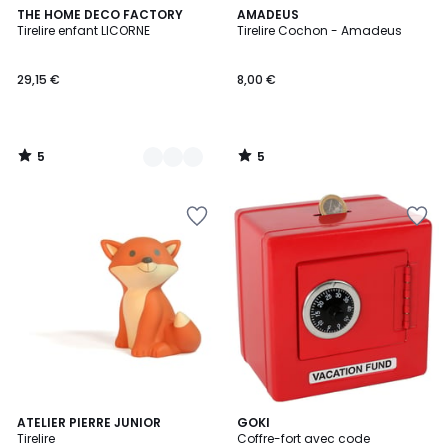
5
5
2
THE HOME DECO FACTORY
AMADEUS
/
/
Tirelire enfant LICORNE
Tirelire Cochon - Amadeus
Couleurs
5
5
29,15 €
8,00 €
5
5
/
/
5
5
4,4
ATELIER PIERRE JUNIOR
GOKI
/ 5
Tirelire
Coffre-fort avec code