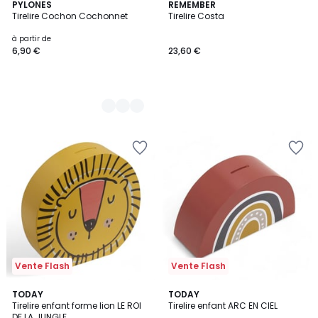
3
PYLONES
REMEMBER
Tirelire Cochon Cochonnet
Tirelire Costa
Couleurs
à partir de
6,90 €
23,60 €
Vente Flash
Vente Flash
TODAY
TODAY
Tirelire enfant forme lion LE ROI
Tirelire enfant ARC EN CIEL
DE LA JUNGLE