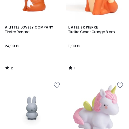
2
1
A LITTLE LOVELY COMPANY
L ATELIER PIERRE
/
/
Tirelire Renard
Tirelire César Orange 8 cm
5
5
24,90 €
11,90 €
2
1
/
/
5
5