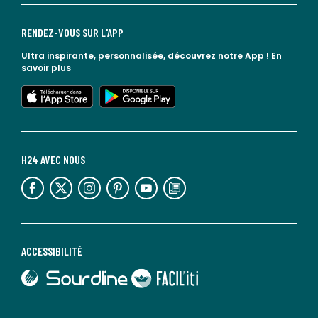
RENDEZ-VOUS SUR L'APP
Ultra inspirante, personnalisée, découvrez notre App !
En
savoir plus
lien vers l'app store
lien vers google play
H24 AVEC NOUS
lien vers l'espace réseaux sociaux
lien vers l'espace réseaux sociaux
lien vers l'espace réseaux sociaux
lien vers l'espace réseaux sociaux
lien vers l'espace réseaux sociaux
lien vers le blog la redoute
ACCESSIBILITÉ
lien vers Sourdline
lien vers Faciliti