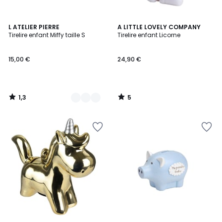
1,3
5
3
L ATELIER PIERRE
A LITTLE LOVELY COMPANY
/
/
Tirelire enfant Miffy taille S
Tirelire enfant Licorne
Couleurs
5
5
15,00 €
24,90 €
1,3
5
/
/
5
5