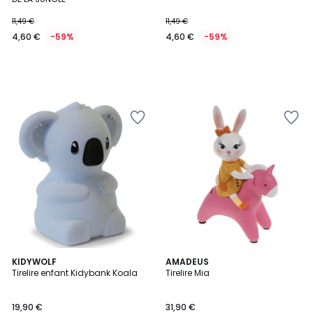
11,49 €
11,49 €
4,60 €
-59%
4,60 €
-59%
KIDYWOLF
AMADEUS
Tirelire enfant Kidybank Koala
Tirelire Mia
19,90 €
31,90 €