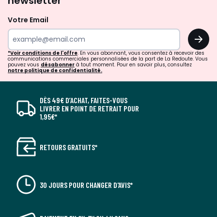
newsletter
Votre Email
OK
*Voir conditions de l'offre
. En vous abonnant, vous consentez à recevoir des
communications commerciales personnalisées de la part de La Redoute. Vous
pouvez vous
désabonner
à tout moment. Pour en savoir plus, consultez
notre politique de confidentialité.
DÈS 49€ D’ACHAT, FAITES-VOUS
LIVRER EN POINT DE RETRAIT POUR
1,95€*
RETOURS GRATUITS*
30 JOURS POUR CHANGER D'AVIS*