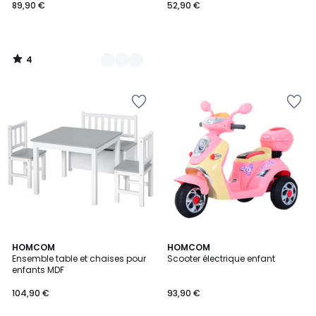
89,90 €
52,90 €
4
/
5
5
HOMCOM
HOMCOM
/
Ensemble table et chaises pour
Scooter électrique enfant
5
enfants MDF
104,90 €
93,90 €