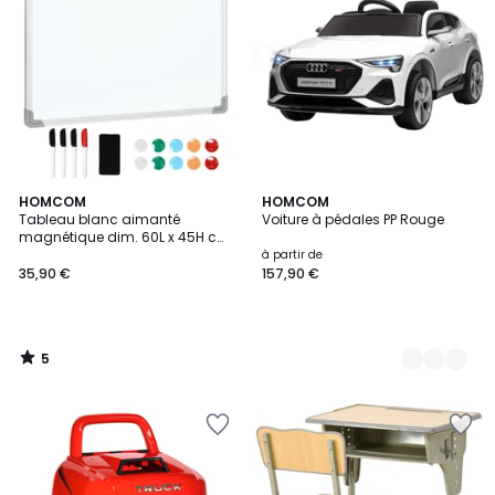
5
HOMCOM
3
HOMCOM
/
Tableau blanc aimanté
Voiture à pédales PP Rouge
Couleurs
5
magnétique dim. 60L x 45H cm
avec accessoires
à partir de
35,90 €
157,90 €
5
/
5