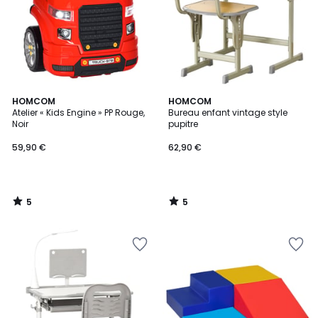
5
5
HOMCOM
HOMCOM
/
/
Atelier « Kids Engine » PP Rouge,
Bureau enfant vintage style
5
5
Noir
pupitre
59,90 €
62,90 €
5
5
/
/
5
5