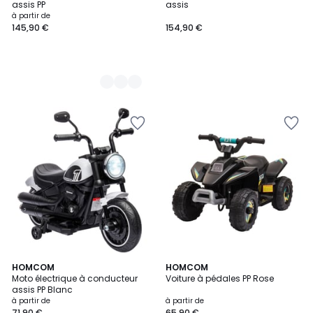
assis PP
assis
à partir de
145,90 €
154,90 €
4
HOMCOM
3
HOMCOM
Moto électrique à conducteur
Voiture à pédales PP Rose
Couleurs
Couleurs
assis PP Blanc
à partir de
à partir de
71,90 €
65,90 €