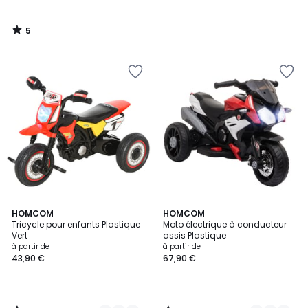
5
/
5
4
4
2
HOMCOM
3
HOMCOM
/
/
Tricycle pour enfants Plastique
Moto électrique à conducteur
Couleurs
Couleurs
5
5
Vert
assis Plastique
à partir de
à partir de
43,90 €
67,90 €