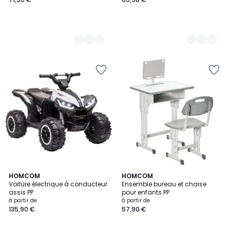
5
4
HOMCOM
3
HOMCOM
/
Voiture électrique à conducteur
Ensemble bureau et chaise
Couleurs
Couleurs
5
assis PP
pour enfants PP
à partir de
à partir de
135,90 €
57,90 €