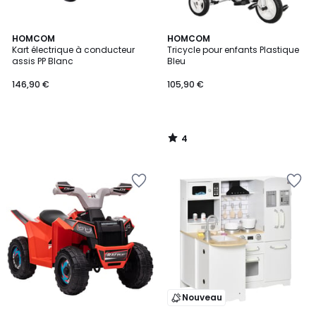
4
HOMCOM
HOMCOM
/
Kart électrique à conducteur
Tricycle pour enfants Plastique
5
assis PP Blanc
Bleu
146,90 €
105,90 €
4
/
5
Nouveau