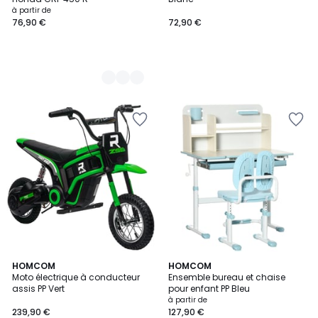
à partir de
76,90 €
72,90 €
HOMCOM
2
HOMCOM
Moto électrique à conducteur
Ensemble bureau et chaise
Couleurs
assis PP Vert
pour enfant PP Bleu
à partir de
239,90 €
127,90 €