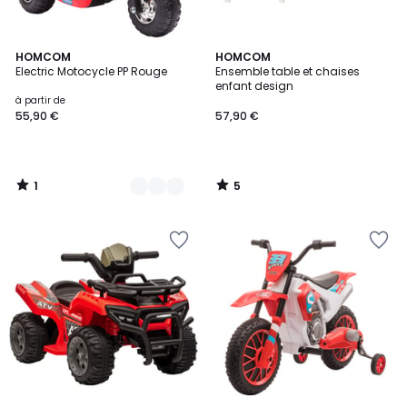
1
5
2
HOMCOM
HOMCOM
/
/
Electric Motocycle PP Rouge
Ensemble table et chaises
Couleurs
5
5
enfant design
à partir de
55,90 €
57,90 €
1
5
/
/
5
5