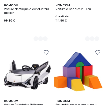
3
HOMCOM
3
HOMCOM
Voiture électrique à conducteur
Voiture à pédales PP Bleu
Couleurs
Couleurs
assis PP
à partir de
69,90 €
114,90 €
4
HOMCOM
2
HOMCOM
Voiture à pédales PP Rouge
Ensemble de jeux mous pour