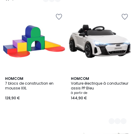
/
5
HOMCOM
6
HOMCOM
7 blocs de construction en
Voiture électrique à conducteur
Couleurs
mousse XXL
assis PP Bleu
à partir de
128,90 €
144,90 €