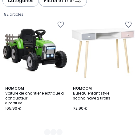
Catégories
Filtrer et trier
gauche
droite
82 articles
3
HOMCOM
HOMCOM
Voiture de chantier électrique à
Bureau enfant style
Couleurs
conducteur
scandinave 2 tiroirs
Prix
à partir de
165,90 €
72,90 €
à
partir
de
165,90
€.