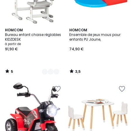
5
3,5
2
HOMCOM
HOMCOM
/
/ 5
Bureau enfant chaise réglables
Ensemble de jeux mous pour
Couleurs
5
KIDZDESK
enfants PU Jaune,
à partir de
91,90 €
74,90 €
5
3,5
/
/
5
5