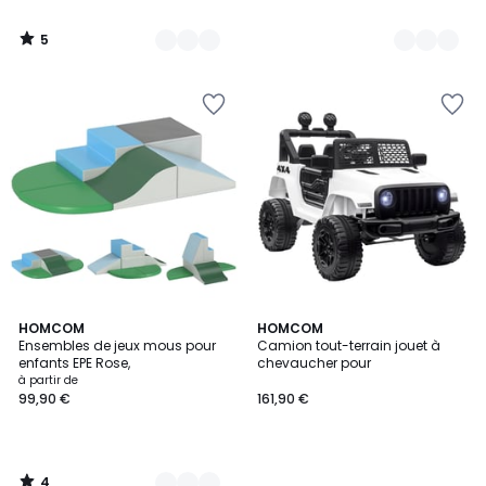
5
/
5
4
3
HOMCOM
HOMCOM
/
Ensembles de jeux mous pour
Camion tout-terrain jouet à
Couleurs
5
enfants EPE Rose,
chevaucher pour
à partir de
99,90 €
161,90 €
4