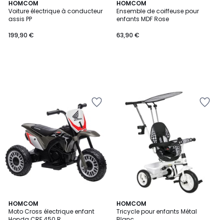
HOMCOM
HOMCOM
Voiture électrique à conducteur
Ensemble de coiffeuse pour
assis PP
enfants MDF Rose
199,90 €
63,90 €
3
HOMCOM
HOMCOM
Moto Cross électrique enfant
Tricycle pour enfants Métal
Couleurs
Honda CRF 450 R
Blanc