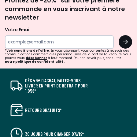
Profitez de -20%* sur votre première
newsletter
commande en vous inscrivant à notre
newsletter
Votre Email
OK
*Voir conditions de l'offre
. En vous abonnant, vous consentez à recevoir des
communications commerciales personnalisées de la part de La Redoute. Vous
pouvez vous
désabonner
à tout moment. Pour en savoir plus, consultez
notre politique de confidentialité.
DÈS 49€ D’ACHAT, FAITES-VOUS
LIVRER EN POINT DE RETRAIT POUR
1,95€*
RETOURS GRATUITS*
30 JOURS POUR CHANGER D'AVIS*