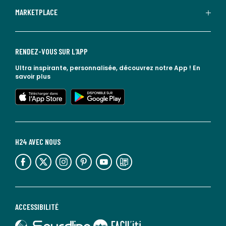
MARKETPLACE
RENDEZ-VOUS SUR L'APP
Ultra inspirante, personnalisée, découvrez notre App !
En
savoir plus
lien vers l'app store
lien vers google play
H24 AVEC NOUS
lien vers l'espace réseaux sociaux
lien vers l'espace réseaux sociaux
lien vers l'espace réseaux sociaux
lien vers l'espace réseaux sociaux
lien vers l'espace réseaux sociaux
lien vers le blog la redoute
ACCESSIBILITÉ
lien vers Sourdline
lien vers Faciliti