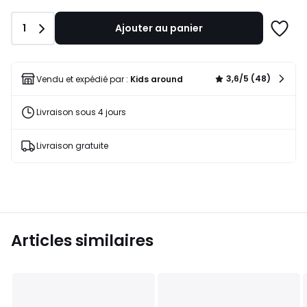
lieu
de
Quantité
1
Ajouter au panier
65,00
Ajoute
€
à
33%
une
de
liste
3,6/5 (48)
Vendu et expédié par :
Kids around
réduction
appliquée.
Livraison sous 4 jours
Livraison gratuite
Articles similaires