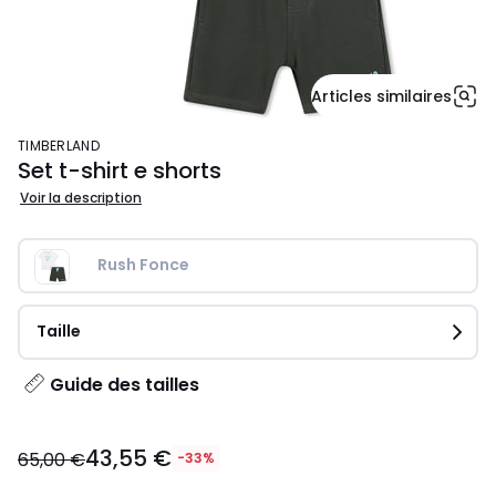
Articles similaires
TIMBERLAND
Set t-shirt e shorts
Voir la description
Rush Fonce
Taille
Guide des tailles
43,55
43,55 €
€
65,00 €
-33%
au