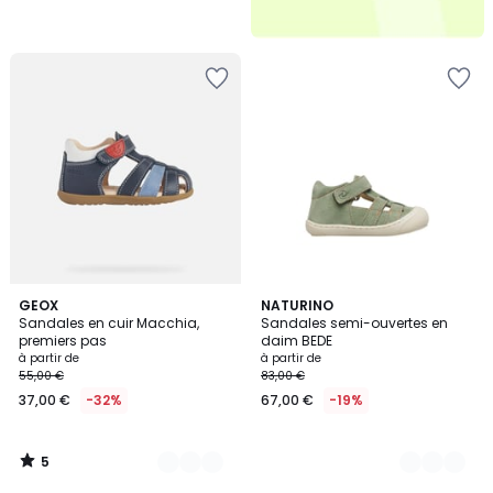
5
4
GEOX
2
NATURINO
/
Sandales en cuir Macchia,
Sandales semi-ouvertes en
Couleurs
Couleurs
5
premiers pas
daim BEDE
à partir de
à partir de
55,00 €
83,00 €
37,00 €
-32%
67,00 €
-19%
5
/
5