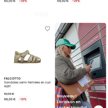
60,00 €
-29%
59,00 €
-29%
Nouveau
!
Livraison
en
Locker
Mondial
Relay
FALCOTTO
Sandales semi-fermées en cuir
ALBY
82,00 €
Nouveau !
66,00 €
-19%
Livraison en
Locker Mondial