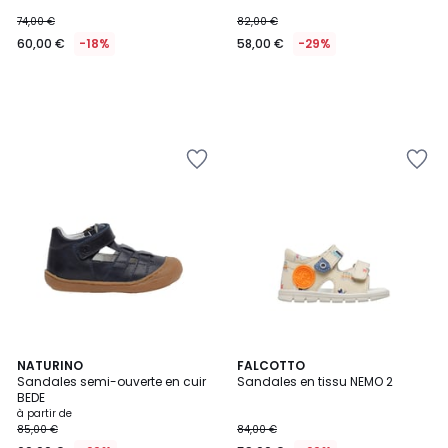
74,00 €
82,00 €
60,00 €
-18%
58,00 €
-29%
3
NATURINO
FALCOTTO
Sandales semi-ouverte en cuir
Sandales en tissu NEMO 2
Couleurs
BEDE
à partir de
85,00 €
84,00 €