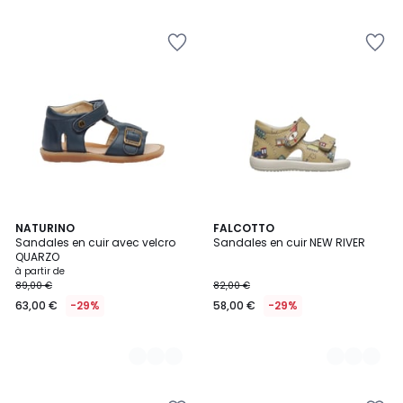
2
NATURINO
2
FALCOTTO
Sandales en cuir avec velcro
Sandales en cuir NEW RIVER
Couleurs
Couleurs
QUARZO
à partir de
89,00 €
82,00 €
63,00 €
-29%
58,00 €
-29%