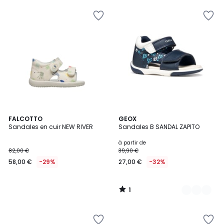
1
FALCOTTO
2
GEOX
/
Sandales en cuir NEW RIVER
Sandales B SANDAL ZAPITO
Couleurs
5
à partir de
82,00 €
39,90 €
58,00 €
-29%
27,00 €
-32%
1
/
5