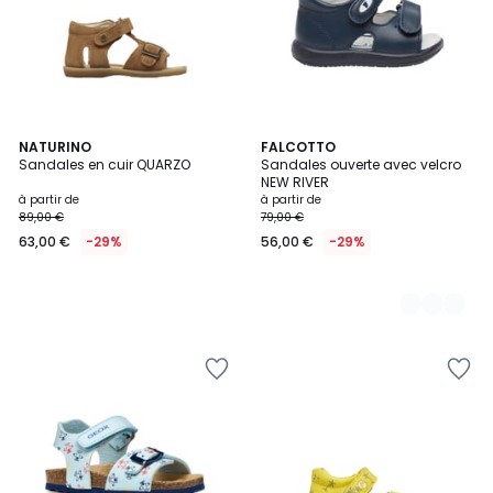
NATURINO
3
FALCOTTO
Sandales en cuir QUARZO
Sandales ouverte avec velcro
Couleurs
NEW RIVER
à partir de
à partir de
89,00 €
79,00 €
63,00 €
-29%
56,00 €
-29%