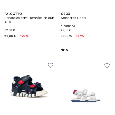
5
FALCOTTO
GEOX
/
Sandales semi-fermées en cuir
Sandales Ghita
5
ALBY
à partir de
82,00 €
42,90 €
58,00 €
-29%
31,00 €
-27%
5
/
5