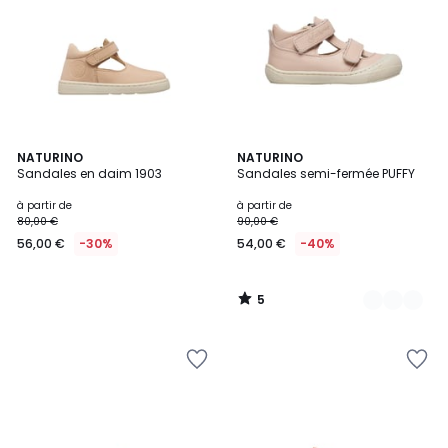
5
NATURINO
7
NATURINO
/
Sandales en daim 1903
Sandales semi-fermée PUFFY
Couleurs
5
à partir de
à partir de
80,00 €
90,00 €
56,00 €
-30%
54,00 €
-40%
5
/
5