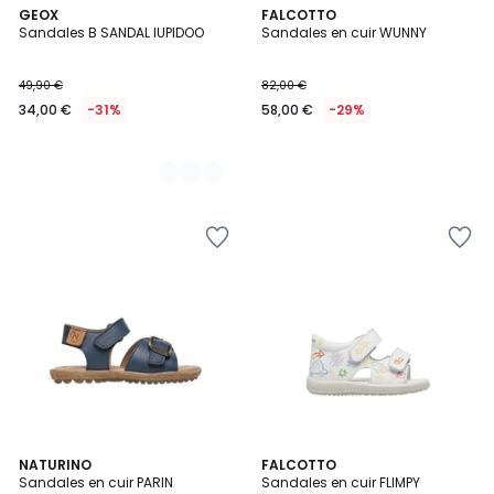
2
GEOX
FALCOTTO
Sandales B SANDAL IUPIDOO
Sandales en cuir WUNNY
Couleurs
49,90 €
82,00 €
34,00 €
-31%
58,00 €
-29%
2
NATURINO
FALCOTTO
Sandales en cuir PARIN
Sandales en cuir FLIMPY
Couleurs