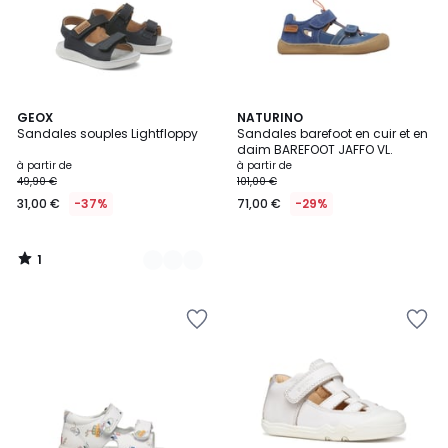
1
3
GEOX
NATURINO
/
Sandales souples Lightfloppy
Sandales barefoot en cuir et en
Couleurs
5
daim BAREFOOT JAFFO VL.
à partir de
à partir de
49,90 €
101,00 €
31,00 €
-37%
71,00 €
-29%
1
/
5