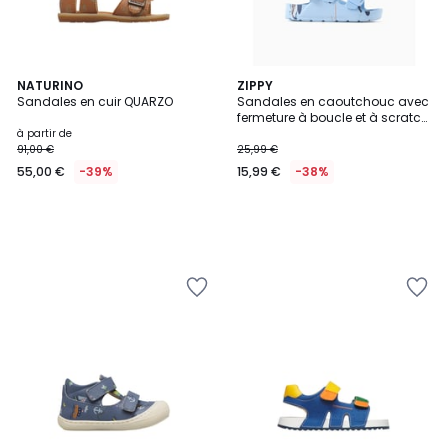
NATURINO
ZIPPY
Sandales en cuir QUARZO
Sandales en caoutchouc avec
fermeture à boucle et à scratch
Mickey
à partir de
91,00 €
25,99 €
55,00 €
-39%
15,99 €
-38%