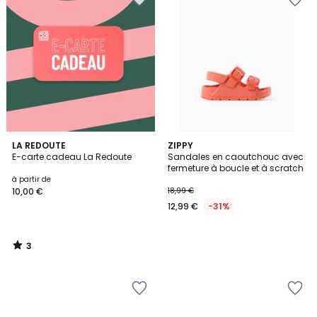
3
LA REDOUTE
ZIPPY
/
E-carte cadeau La Redoute
Sandales en caoutchouc avec
5
fermeture à boucle et à scratch
à partir de
10,00 €
18,99 €
12,99 €
-31%
3
/
5