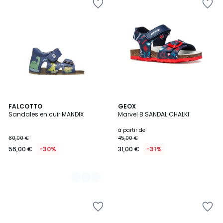
2
FALCOTTO
GEOX
Sandales en cuir MANDIX
Marvel B SANDAL CHALKI
Couleurs
à partir de
80,00 €
45,00 €
56,00 €
-30%
31,00 €
-31%