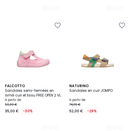
5
FALCOTTO
2
NATURINO
Sandales semi-fermées en
Sandales en cuir JOMPO.
Couleurs
Couleurs
simili cuir et tissu FREE OPEN 2 VL.
à partir de
à partir de
50,00 €
74,00 €
35,00 €
-30%
52,00 €
-29%