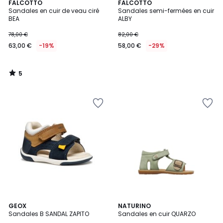
5
FALCOTTO
FALCOTTO
/
Sandales en cuir de veau ciré
Sandales semi-fermées en cuir
5
BEA
ALBY
78,00 €
82,00 €
63,00 €
-19%
58,00 €
-29%
5
/
5
2
GEOX
NATURINO
Sandales B SANDAL ZAPITO
Sandales en cuir QUARZO
Couleurs