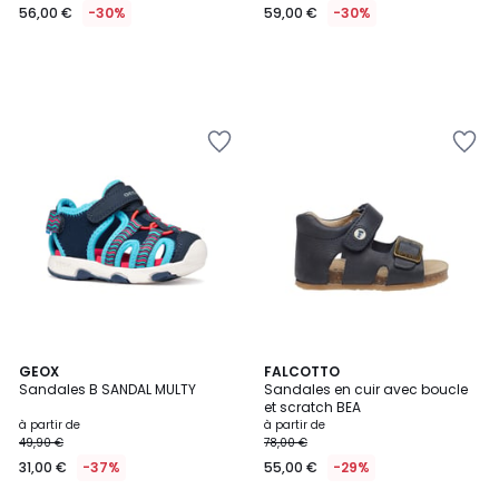
56,00 €
-30%
59,00 €
-30%
2
GEOX
11
FALCOTTO
Sandales B SANDAL MULTY
Sandales en cuir avec boucle
Couleurs
Couleurs
et scratch BEA
à partir de
à partir de
49,90 €
78,00 €
31,00 €
-37%
55,00 €
-29%