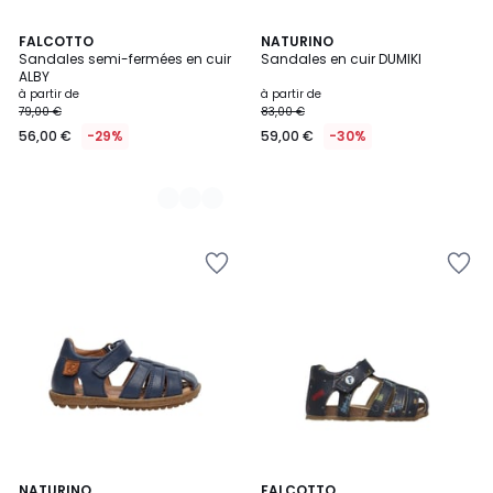
2
FALCOTTO
NATURINO
Sandales semi-fermées en cuir
Sandales en cuir DUMIKI
Couleurs
ALBY
à partir de
à partir de
79,00 €
83,00 €
56,00 €
-29%
59,00 €
-30%
5
14
NATURINO
FALCOTTO