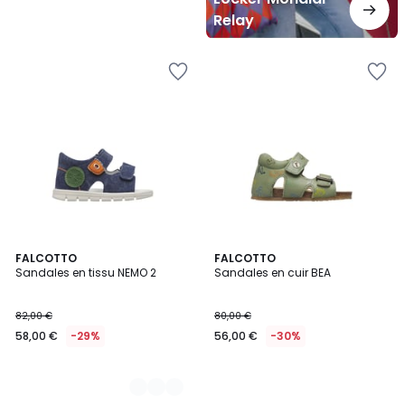
Relay
2
FALCOTTO
FALCOTTO
Sandales en tissu NEMO 2
Sandales en cuir BEA
Couleurs
82,00 €
80,00 €
58,00 €
-29%
56,00 €
-30%