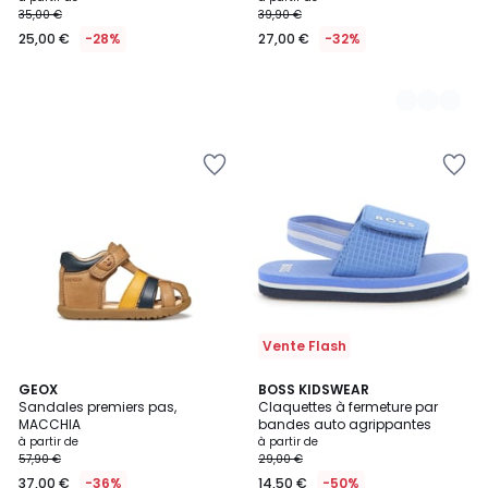
35,00 €
39,90 €
à
25,00 €
-28%
27,00 €
-32%
partir
de
25,00
€
au
lieu
de
35,00
€
28%
de
réduction
appliquée.
Vente Flash
2
GEOX
4
BOSS KIDSWEAR
Sandales premiers pas,
Claquettes à fermeture par
Couleurs
Couleurs
MACCHIA
bandes auto agrippantes
à partir de
à partir de
57,90 €
29,00 €
37,00 €
-36%
14,50 €
-50%