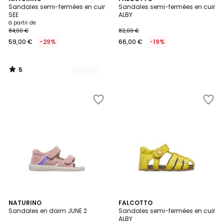
/
Sandales semi-fermées en cuir
Sandales semi-fermées en cuir
Couleurs
5
SEE
ALBY
à partir de
84,00 €
82,00 €
59,00 €
-29%
66,00 €
-19%
5
/
5
NATURINO
FALCOTTO
Sandales en daim JUNE 2
Sandales semi-fermées en cuir
ALBY