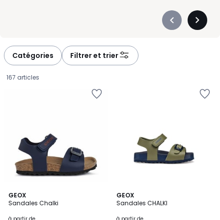
Précédent
Suivan
-
-
défiler
défiler
à
à
Catégories
Filtrer et trier
gauche
droite
167 articles
GEOX
2
GEOX
Sandales Chalki
Sandales CHALKI
Couleurs
Prix
à partir de
à partir de