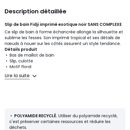
Description détaillée
Slip de bain Fidji imprimé exotique noir
SANS COMPLEXE
Ce slip de bain à forme échancrée allonge la silhouette et
sublime les fesses. Son imprimé tropical et ses détails de
nœuds à nouer sur les côtés assurent un style tendance.
Détails produit
• Bas de maillot de bain
• Slip, culotte
• Motif floral
Lire la suite
Composition et Entretien
• Matière principale : 80% polyamide, 20% élasthanne
• Doublure : 88% polyester, 12% élasthanne
• Matière principale : polyamide recyclé au minimum à
50%
• Pour l'entretien, merci de vous référer aux indications
figurant sur l'étiquette du produit
•
POLYAMIDE RECYCLÉ.
Utiliser du polyamide recyclé,
c'est préserver certaines ressources et réduire les
déchets.