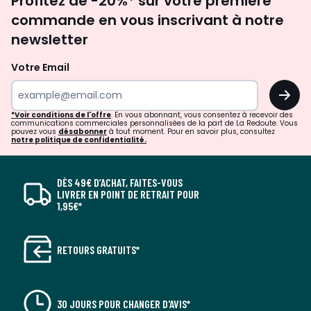
Profitez de -20%* sur votre première
newsletter
commande en vous inscrivant à notre
newsletter
Votre Email
OK
*Voir conditions de l'offre
. En vous abonnant, vous consentez à recevoir des
communications commerciales personnalisées de la part de La Redoute. Vous
pouvez vous
désabonner
à tout moment. Pour en savoir plus, consultez
notre politique de confidentialité.
DÈS 49€ D’ACHAT, FAITES-VOUS
LIVRER EN POINT DE RETRAIT POUR
1,95€*
RETOURS GRATUITS*
30 JOURS POUR CHANGER D'AVIS*