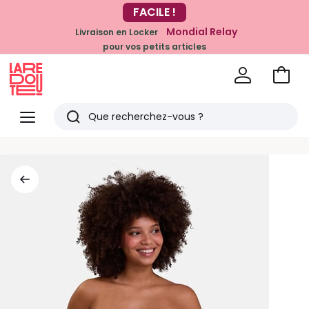
FACILE !
-20% dès 39€*
sur la mode
Mondial Relay
Livraison en Locker
pour vos petits articles
Voir
mon
La
panie
Redoute
Menu
Rechercher
Derniers
articles
vus