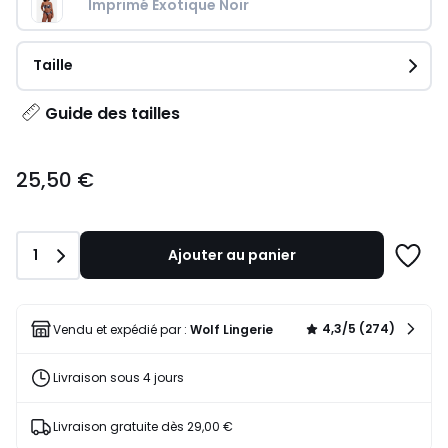
Imprimé Exotique Noir
Taille
Guide des tailles
25,50
25,50 €
€.
Quantité
1
Ajouter au panier
Ajoute
à
une
liste
4,3/5 (274)
Vendu et expédié par :
Wolf Lingerie
Livraison sous 4 jours
Livraison gratuite dès 29,00 €