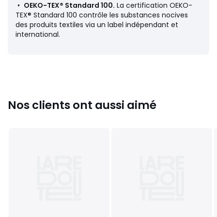
•
OEKO-TEX® Standard 100.
La certification OEKO-
Couleurs
Imprimé Exotique Noir
TEX® Standard 100 contrôle les substances nocives
Tailles
34/36, 38/40, 42/44, 46/48
des produits textiles via un label indépendant et
international.
Nos clients ont aussi aimé