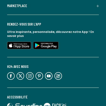
MARKETPLACE
RENDEZ-VOUS SUR L'APP
Ultra inspirante, personnalisée, découvrez notre App !
En
savoir plus
lien vers l'app store
lien vers google play
H24 AVEC NOUS
lien vers l'espace réseaux sociaux
lien vers l'espace réseaux sociaux
lien vers l'espace réseaux sociaux
lien vers l'espace réseaux sociaux
lien vers l'espace réseaux sociaux
lien vers le blog la redoute
ACCESSIBILITÉ
lien vers Sourdline
lien vers Faciliti