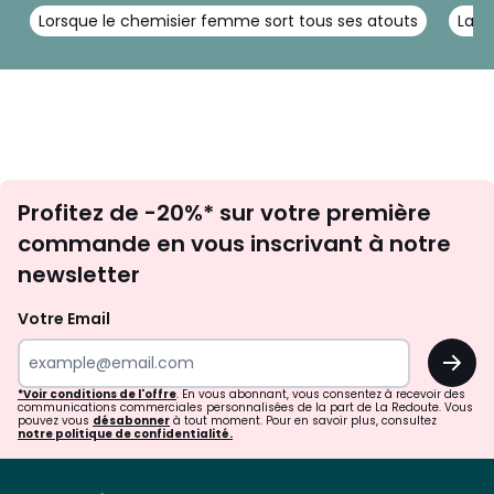
Lorsque le chemisier femme sort tous ses atouts
La c
Inscription
Profitez de -20%* sur votre première
newsletter
commande en vous inscrivant à notre
newsletter
Votre Email
OK
*Voir conditions de l'offre
. En vous abonnant, vous consentez à recevoir des
communications commerciales personnalisées de la part de La Redoute. Vous
pouvez vous
désabonner
à tout moment. Pour en savoir plus, consultez
notre politique de confidentialité.