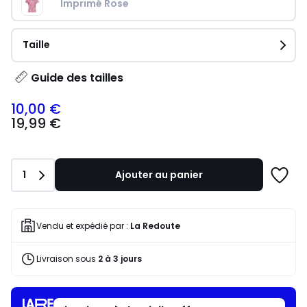
Imprimé Rose
Taille
Guide des tailles
10,00 €
19,99
19,99 €
€
souscrivez
à
notre
Quantité
1
Ajouter au panier
programme
Ajoute
pour
à
payer
une
à
liste
Vendu et expédié par :
La Redoute
la
place
Livraison sous
2 à 3 jours
10,00
€.