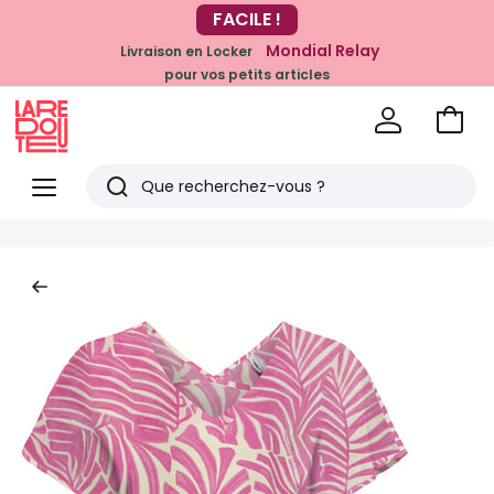
-20% dès 39€*
FACILE !
sur la mode
Mondial Relay
Livraison en Locker
pour vos petits articles
Voir
mon
La
panie
Redoute
Menu
Rechercher
Derniers
articles
vus