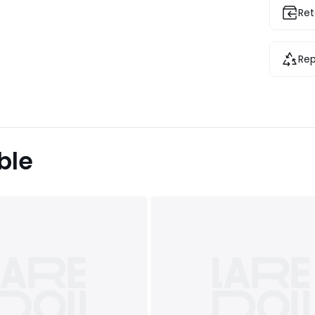
Ret
Rep
ble