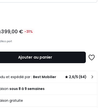
ité
399,00 €
€
-31%
d'éco part
Ajouter au panier
Ajouter
à
une
n
liste
.
du et expédié par :
Best Mobilier
2,6/5 (64)
raison
sous 8 à 9 semaines
raison gratuite