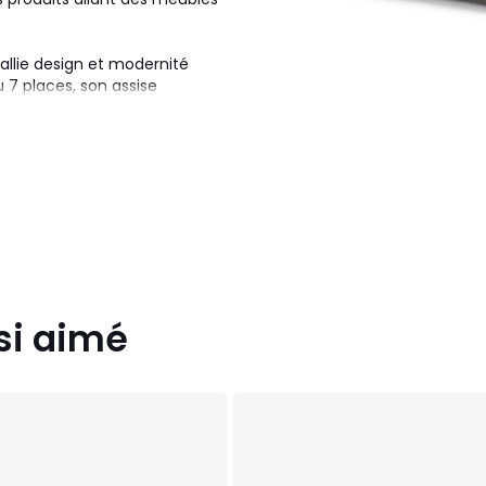
 allie design et modernité
 7 places, son assise
.
si aimé