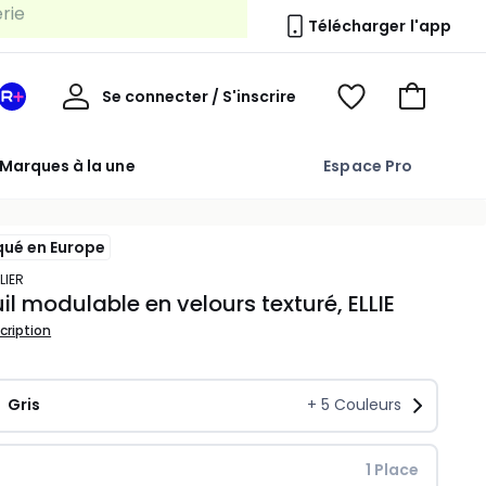
Télécharger l'app
Mon
Se connecter / S'inscrire
Mon
Voir
Voir
compte
espace
mes
mon
La
favoris
panier
Marques à la une
Espace Pro
Redoute
+
qué en Europe
LIER
il modulable en velours texturé, ELLIE
scription
Gris
+
5
Couleurs
 1 Place