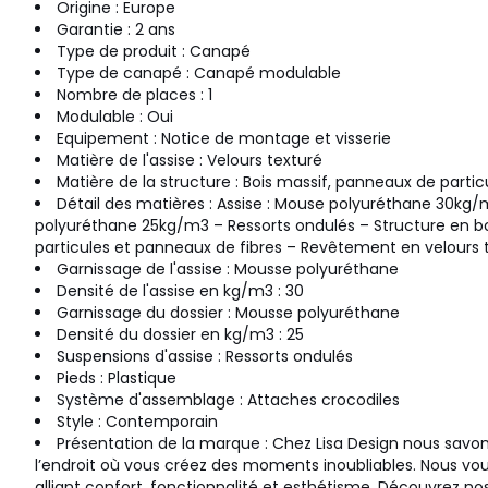
Origine : Europe
Garantie : 2 ans
Type de produit : Canapé
Type de canapé : Canapé modulable
Nombre de places : 1
Modulable : Oui
Equipement : Notice de montage et visserie
Matière de l'assise : Velours texturé
Matière de la structure : Bois massif, panneaux de parti
Détail des matières : Assise : Mouse polyuréthane 30kg/
polyuréthane 25kg/m3 – Ressorts ondulés – Structure en b
particules et panneaux de fibres – Revêtement en velours t
Garnissage de l'assise : Mousse polyuréthane
Densité de l'assise en kg/m3 : 30
Garnissage du dossier : Mousse polyuréthane
Densité du dossier en kg/m3 : 25
Suspensions d'assise : Ressorts ondulés
Pieds : Plastique
Système d'assemblage : Attaches crocodiles
Style : Contemporain
Présentation de la marque : Chez Lisa Design nous savo
l’endroit où vous créez des moments inoubliables. Nous vo
alliant confort, fonctionnalité et esthétisme. Découvrez no