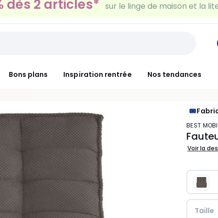
30€ tous les 100€*
sur le meuble & la déco
Bons plans
Inspiration rentrée
Nos tendances
Fabri
BEST MOBI
Fauteu
Voir la de
Taille