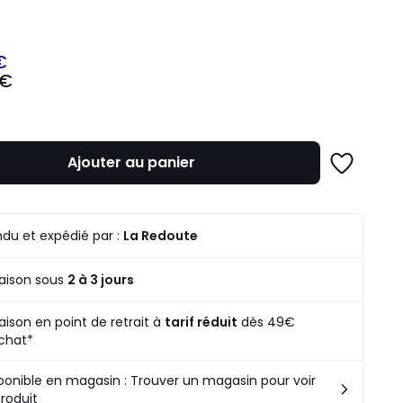
ité
€
 €
z
mme
Ajouter au panier
Ajouter
à
une
liste
du et expédié par :
La Redoute
raison sous
2 à 3 jours
raison en point de retrait à
tarif réduit
dès 49€
chat*
ponible en magasin : Trouver un magasin pour voir
produit