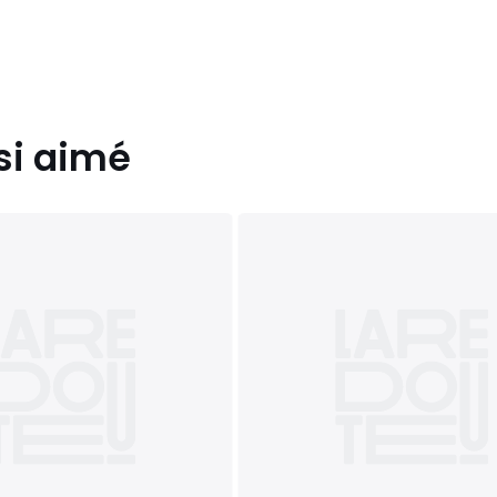
si aimé