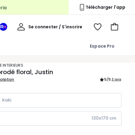
erie
Télécharger l'app
Mon
Se connecter / S'inscrire
Mon
Voir
Voir
compte
espace
mes
mon
La
favoris
panier
Espace Pro
Redoute
+
E INTERIEURS
brodé floral, Justin
scription
5
/5
3 avis
Kaki
130x170 cm