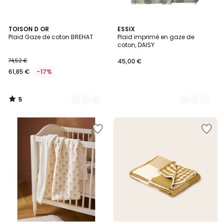
5
4
TOISON D OR
3
ESSIX
/
Plaid Gaze de coton BREHAT
Plaid imprimé en gaze de
Couleurs
Couleurs
5
coton, DAISY
74,52 €
45,00 €
61,85 €
-17%
5
/
5