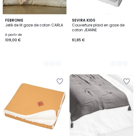
3
FEBRONIE
10
SEVIRA KIDS
Jeté de lit gaze de coton CARLA
Couverture plaid en gaze de
Couleurs
Couleurs
coton JEANNE
à partir de
109,00 €
61,85 €