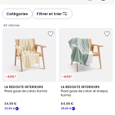
pour créer un intérieur accueillant sans en faire trop.
-
-
défiler
défiler
à
à
Catégories
Filtrer et trier
gauche
droite
40 articles
-40%*
-40%*
4,5
4,7
4
LA REDOUTE INTERIEURS
5
LA REDOUTE INTERIEURS
/ 5
/ 5
Plaid gaze de coton, Kumla
Plaid gaze de coton et sherpa,
Couleurs
Couleurs
Kumla
34,99
34,99 €
64,99 €
€
20,99 €
38,99 €
souscrivez