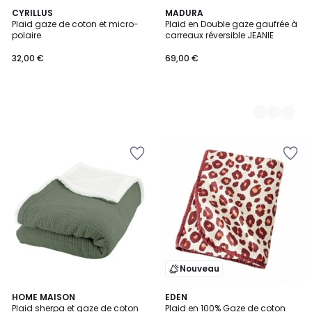
CYRILLUS
4
MADURA
Plaid gaze de coton et micro-
Plaid en Double gaze gaufrée à
Couleurs
polaire
carreaux réversible JEANIE
32,00 €
69,00 €
Nouveau
HOME MAISON
EDEN
Plaid sherpa et gaze de coton
Plaid en 100% Gaze de coton