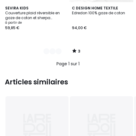
3
11
SEVIRA KIDS
C DESIGN HOME TEXTILE
/
Couverture plaid réversible en
Edredon 100% gaze de coton
Couleurs
5
gaze de coton et sherpa
JEANNE
à partir de
59,85 €
94,00 €
3
/
5
Page 1 sur 1
Articles similaires