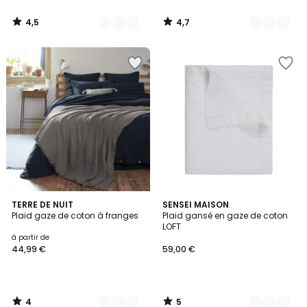
à
notre
4,5
4,7
programme
/
/
5
5
pour
payer
à
la
place
20,99
€.
4
5
11
TERRE DE NUIT
4
SENSEI MAISON
/
/
Plaid gaze de coton à franges
Plaid gansé en gaze de coton
Couleurs
Couleurs
5
5
LOFT
à partir de
44,99 €
59,00 €
4
5
/
/