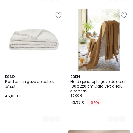
5
5
2
ESSIX
20
EDEN
Plaid uni en gaze de coton,
Plaid quadruple gaze de coton
Couleurs
Couleurs
JAZZY
180 x 220 cm Gaia vert d eau
à partir de
45,00 €
89,00 €
43,99 €
-54%