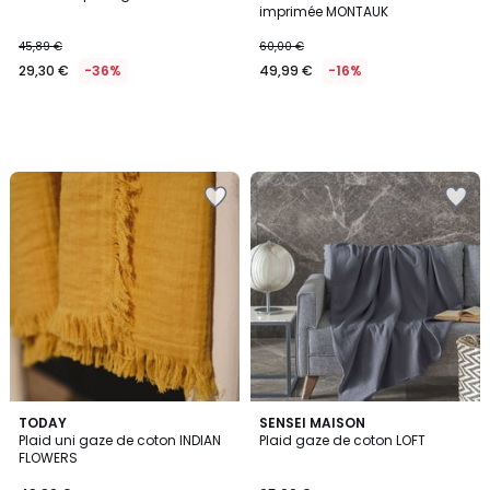
imprimée MONTAUK
45,89 €
60,00 €
29,30 €
-36%
49,99 €
-16%
5
TODAY
7
SENSEI MAISON
/
Plaid uni gaze de coton INDIAN
Plaid gaze de coton LOFT
Couleurs
5
FLOWERS