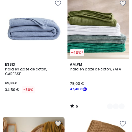
-40%*
5
ESSIX
3
AM.PM
/
Plaid en gaze de coton,
Plaid en gaze de coton, YAFA
Couleurs
5
CARESSE
69,00 €
79,00 €
47,40 €
34,50 €
-50%
5
/
5