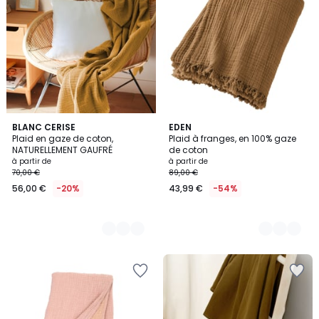
4
BLANC CERISE
18
EDEN
Plaid en gaze de coton,
Plaid à franges, en 100% gaze
Couleurs
Couleurs
NATURELLEMENT GAUFRÉ
de coton
à partir de
à partir de
70,00 €
89,00 €
56,00 €
-20%
43,99 €
-54%