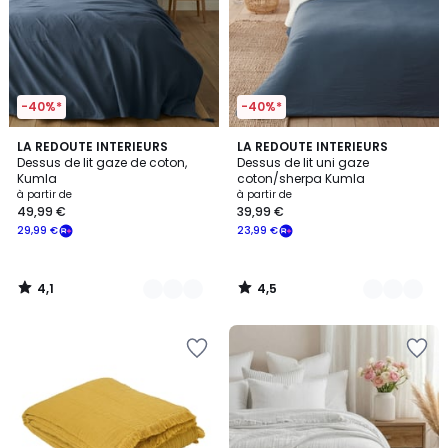
-40%*
-40%*
4,1
4,5
6
LA REDOUTE INTERIEURS
5
LA REDOUTE INTERIEURS
/ 5
/ 5
Dessus de lit gaze de coton,
Dessus de lit uni gaze
Couleurs
Couleurs
Kumla
coton/sherpa Kumla
à partir de
à partir de
49,99 €
39,99 €
29,99 €
23,99 €
4,1
4,5
/
/
5
5