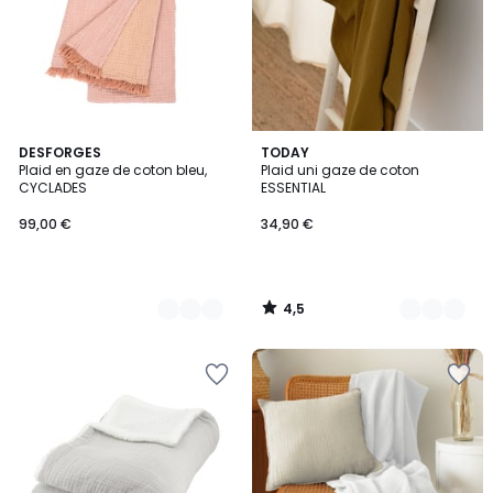
4,5
7
DESFORGES
2
TODAY
/ 5
Plaid en gaze de coton bleu,
Plaid uni gaze de coton
Couleurs
Couleurs
CYCLADES
ESSENTIAL
99,00 €
34,90 €
4,5
/
5