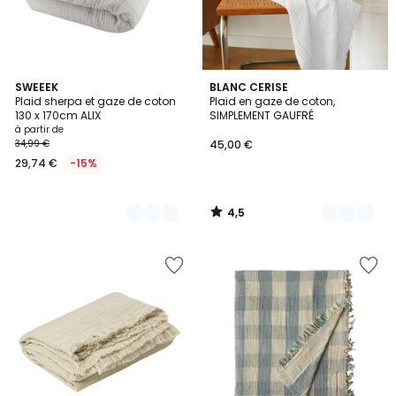
4,5
6
SWEEEK
2
BLANC CERISE
/ 5
Plaid sherpa et gaze de coton
Plaid en gaze de coton,
Couleurs
Couleurs
130 x 170cm ALIX
SIMPLEMENT GAUFRÉ
à partir de
34,99 €
45,00 €
29,74 €
-15%
4,5
/
5