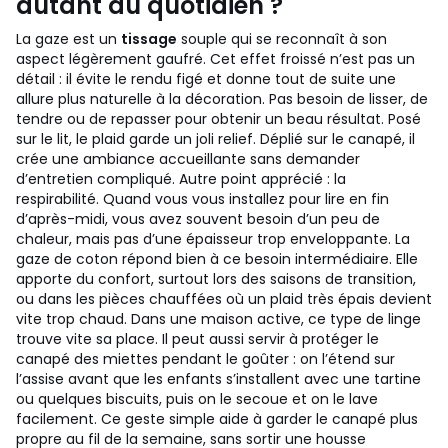
autant au quotidien ?
La gaze est un
tissage
souple qui se reconnaît à son
aspect légèrement gaufré. Cet effet froissé n’est pas un
détail : il évite le rendu figé et donne tout de suite une
allure plus naturelle à la décoration. Pas besoin de lisser, de
tendre ou de repasser pour obtenir un beau résultat. Posé
sur le lit, le plaid garde un joli relief. Déplié sur le canapé, il
crée une ambiance accueillante sans demander
d’entretien compliqué.
Autre point apprécié : la
respirabilité. Quand vous vous installez pour lire en fin
d’après-midi, vous avez souvent besoin d’un peu de
chaleur, mais pas d’une épaisseur trop enveloppante. La
gaze de coton répond bien à ce besoin intermédiaire. Elle
apporte du confort, surtout lors des saisons de transition,
ou dans les pièces chauffées où un plaid très épais devient
vite trop chaud.
Dans une maison active, ce type de linge
trouve vite sa place. Il peut aussi servir à protéger le
canapé des miettes pendant le goûter : on l’étend sur
l’assise avant que les enfants s’installent avec une tartine
ou quelques biscuits, puis on le secoue et on le lave
facilement. Ce geste simple aide à garder le canapé plus
propre au fil de la semaine, sans sortir une housse