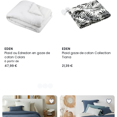
4
EDEN
EDEN
Plaid ou Edredon en gaze de
Plaid gaze de coton Collection
Couleurs
coton Colors
Tiana
à partir de
47,99 €
21,39 €