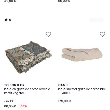
49,90 €
65,00 €
5
/
5
TOISON D OR
CAMIF
Plaid en gaze de coton lavée à
Plaid sherpa gaze de coton bio
motif végétal
- PABLO
79,24 €
179,00 €
66,05 €
-16%