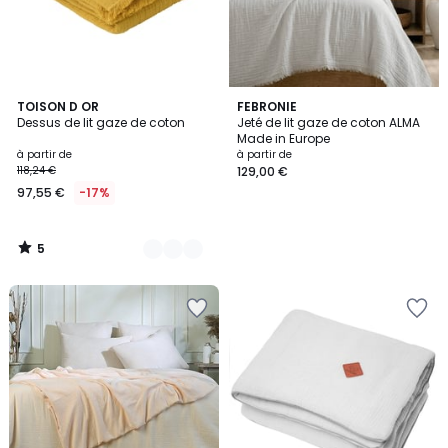
5
6
TOISON D OR
FEBRONIE
/
Dessus de lit gaze de coton
Jeté de lit gaze de coton ALMA
Couleurs
5
Made in Europe
à partir de
à partir de
118,24 €
129,00 €
97,55 €
-17%
5
/
5