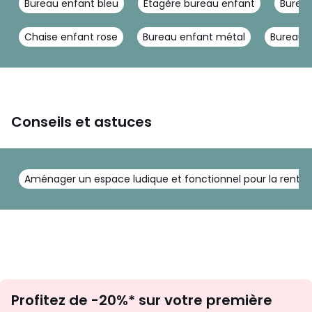
Bureau enfant bleu
Étagère bureau enfant
Bureau
Chaise enfant rose
Bureau enfant métal
Bureau ro
Conseils et astuces
Aménager un espace ludique et fonctionnel pour la rentr
Inscription
Profitez de -20%* sur votre première
newsletter