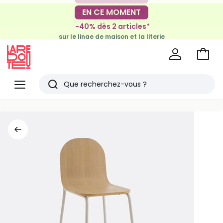
-30€ tous les 100€*
EN CE MOMENT
sur le meuble & la déco
-40% dès 2 articles*
sur le linge de maison et la literie
Voir
mon
La
panie
Redoute
Menu
Rechercher
Derniers
articles
vus