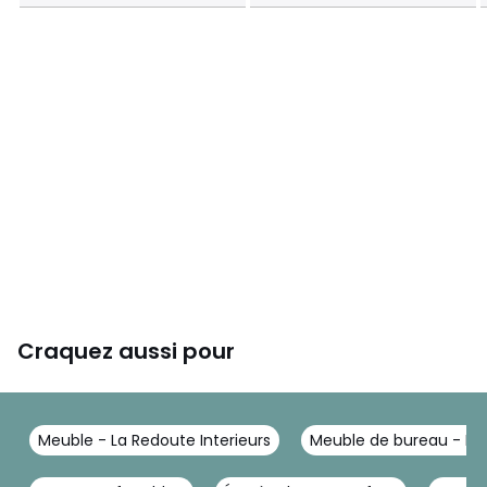
Caractéristiques environnementales de l’emballage
En savoir plus sur nos emballages
Craquez aussi pour
Meuble - La Redoute Interieurs
Meuble de bureau - La 