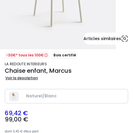
Articles similaires
-30€* tous les 100€
Bois certifié
LA REDOUTE INTERIEURS
Chaise enfant, Marcus
Voir la description
Naturel/Blanc
69,42 €
99,00
99,00 €
€
souscrivez
à
dont
0,40 €
d'éco part