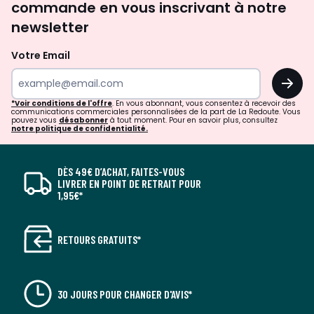
commande en vous inscrivant à notre
newsletter
Votre Email
OK
*Voir conditions de l'offre
. En vous abonnant, vous consentez à recevoir des
communications commerciales personnalisées de la part de La Redoute. Vous
pouvez vous
désabonner
à tout moment. Pour en savoir plus, consultez
notre politique de confidentialité.
DÈS 49€ D’ACHAT, FAITES-VOUS
LIVRER EN POINT DE RETRAIT POUR
1,95€*
RETOURS GRATUITS*
30 JOURS POUR CHANGER D'AVIS*