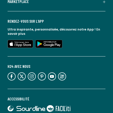
MARKETPLACE
RENDEZ-VOUS SUR L'APP
Ultra inspirante, personnalisée, découvrez notre App !
En
savoir plus
lien vers l'app store
lien vers google play
H24 AVEC NOUS
lien vers l'espace réseaux sociaux
lien vers l'espace réseaux sociaux
lien vers l'espace réseaux sociaux
lien vers l'espace réseaux sociaux
lien vers l'espace réseaux sociaux
lien vers le blog la redoute
ACCESSIBILITÉ
lien vers Sourdline
lien vers Faciliti