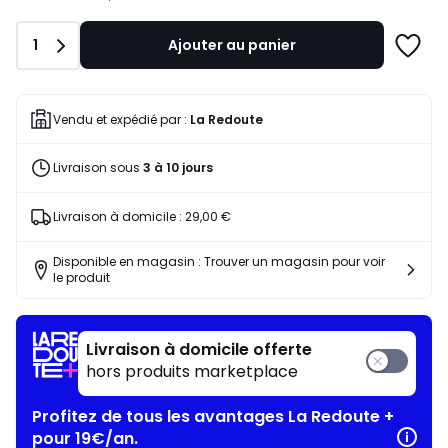
notre
programme
Quantité
1
Ajouter au panier
pour
Ajoute
payer
à
à
une
la
liste
Vendu et expédié par :
La Redoute
place
69,42
Livraison sous
3 à 10 jours
€.
Livraison à domicile :
29,00 €
Disponible en magasin : Trouver un magasin pour voir
le produit
Livraison à domicile offerte
hors produits marketplace
Profitez de tous les avantages La Redoute +
pour 19€/an.