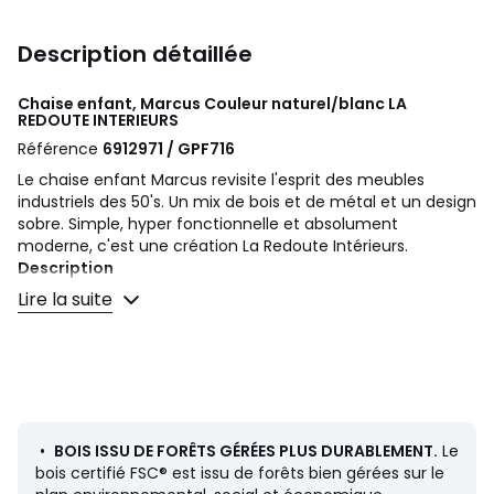
Description détaillée
Chaise enfant, Marcus Couleur naturel/blanc
LA
REDOUTE INTERIEURS
Référence
6912971 / GPF716
Le chaise enfant Marcus revisite l'esprit des meubles
industriels des 50's. Un mix de bois et de métal et un design
sobre. Simple, hyper fonctionnelle et absolument
moderne, c'est une création La Redoute Intérieurs.
Description
• Coque en multiplis de bouleau replaqué chêne, finition
Lire la suite
acrylique
• Piètement en acier laqué, finition époxy
• Pieds ajustables
• Bois certifiés FSC®
Qualité
• Ce produit est conforme aux exigences de sécurité en
•
BOIS ISSU DE FORÊTS GÉRÉES PLUS DURABLEMENT.
Le
vigueur.
bois certifié FSC® est issu de forêts bien gérées sur le