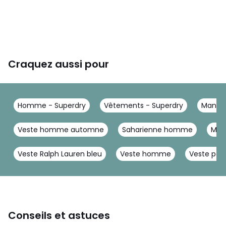
Craquez aussi pour
Homme - Superdry
Vêtements - Superdry
Mantea
Veste homme automne
Saharienne homme
Man
Veste Ralph Lauren bleu
Veste homme
Veste po
Conseils et astuces