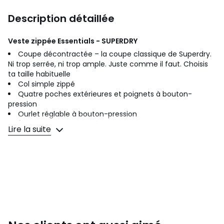
Description détaillée
Veste zippée Essentials - SUPERDRY
Coupe décontractée – la coupe classique de Superdry.
Ni trop serrée, ni trop ample. Juste comme il faut. Choisis
ta taille habituelle
Col simple zippé
Quatre poches extérieures et poignets à bouton-
pression
Ourlet réglable à bouton-pression
Écusson signature sur la manche
Lire la suite
Cette saison, apporte une touche vintage à ta garde-robe
grâce à notre veste zippée Essentials. Confectionnée dans
un esprit workwear authentique, cette veste arbore quatre
poches, dont deux avec fermeture boutonnée. C'est le
modèle à mi-chemin entre élégance et tendance, il est
donc parfait pour t'accompagner, peu importe ce que tu
fais.
Détails produit: