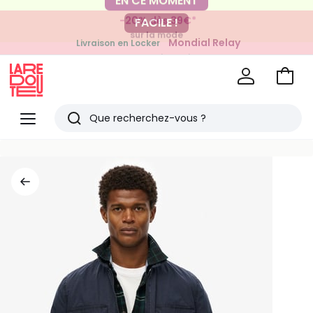
-20% dès 39€*
FACILE !
sur la mode
Mondial Relay
Livraison en Locker
pour vos petits articles
Voir
mon
La
panie
Redoute
Menu
Rechercher
Derniers
articles
vus