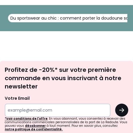
Du sportswear au chic : comment porter la doudoune san
Inscription
Profitez de -20%* sur votre première
newsletter
commande en vous inscrivant à notre
newsletter
Votre Email
OK
*Voir conditions de l'offre
. En vous abonnant, vous consentez à recevoir des
communications commerciales personnalisées de la part de La Redoute. Vous
pouvez vous
désabonner
à tout moment. Pour en savoir plus, consultez
notre politique de confidentialité.