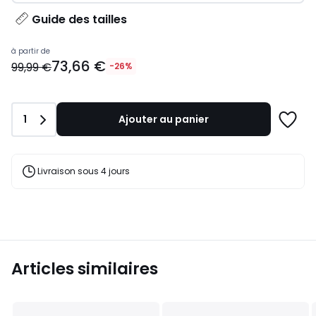
Guide des tailles
Prix
à partir de
73,66 €
à
99,99 €
-26%
partir
de
73,66
Quantité
1
Ajouter au panier
€
Ajoute
au
à
lieu
une
de
liste
Livraison sous 4 jours
99,99
€
26%
de
réduction
appliquée.
Articles similaires