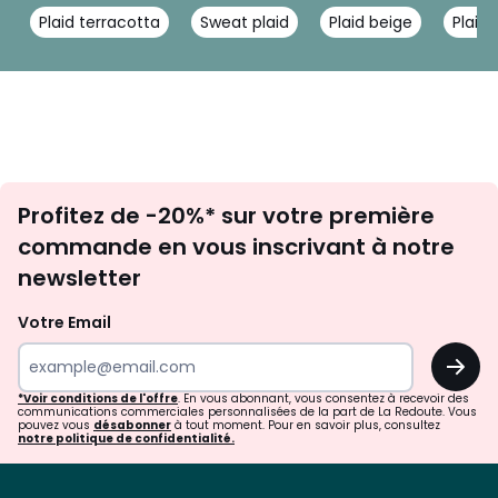
Plaid terracotta
Sweat plaid
Plaid beige
Plaid
Inscription
Profitez de -20%* sur votre première
newsletter
commande en vous inscrivant à notre
newsletter
Votre Email
OK
*Voir conditions de l'offre
. En vous abonnant, vous consentez à recevoir des
communications commerciales personnalisées de la part de La Redoute. Vous
pouvez vous
désabonner
à tout moment. Pour en savoir plus, consultez
notre politique de confidentialité.