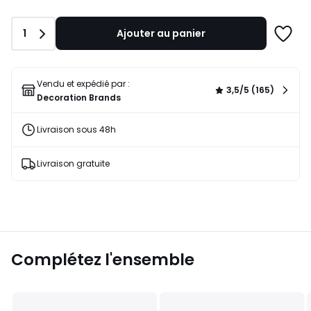
Quantité
1
Ajouter au panier
Ajoute
à
une
liste
Vendu et expédié par :
3,5/5 (165)
Decoration Brands
Livraison sous 48h
Livraison gratuite
Complétez l'ensemble