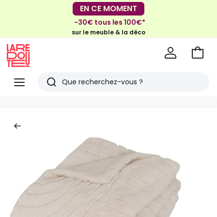
EN CE MOMENT
EN CE MOMENT
-30€ tous les 100€*
-40% dès 2 articles*
sur le meuble & la déco
sur le linge de maison et la literie
Voir
mon
La
panie
Redoute
Menu
Rechercher
Derniers
articles
vus