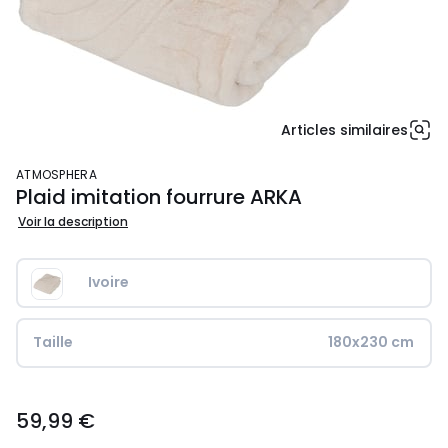
Articles similaires
ATMOSPHERA
Plaid imitation fourrure ARKA
Voir la description
Ivoire
Taille
180x230 cm
59,99
59,99 €
€.