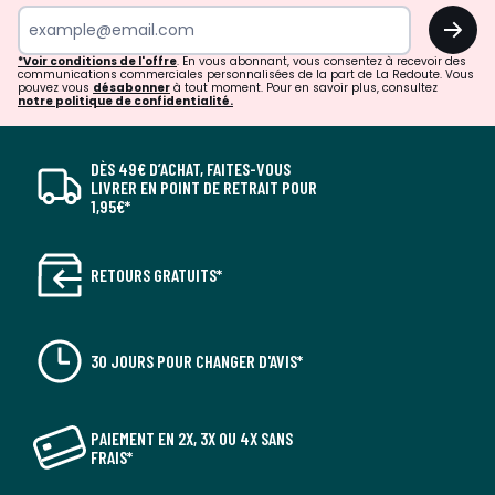
OK
*Voir conditions de l'offre
. En vous abonnant, vous consentez à recevoir des
communications commerciales personnalisées de la part de La Redoute. Vous
pouvez vous
désabonner
à tout moment. Pour en savoir plus, consultez
notre politique de confidentialité.
DÈS 49€ D’ACHAT, FAITES-VOUS
LIVRER EN POINT DE RETRAIT POUR
1,95€*
RETOURS GRATUITS*
30 JOURS POUR CHANGER D'AVIS*
PAIEMENT EN 2X, 3X OU 4X SANS
FRAIS*