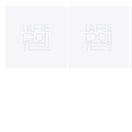
Dimensions et poids des colis
1 colis
• L16 x H15 x P16 cm, 0,95 kg
Couleurs
Bourgogne
Tailles
Taille Unique
Caractéristiques environnementales de l’emballage
En savoir plus sur nos emballages