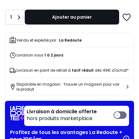
souscrivez
à
notre
Quantité
1
Ajouter au panier
programme
Ajoute
pour
à
payer
une
à
liste
Vendu et expédié par :
La Redoute
la
place
Livraison sous
1 à 2 jours
27,30
€.
Livraison en point de retrait à
tarif réduit
dès 49€ d'achat*
Disponible en magasin : Trouver un magasin pour voir
le produit
Livraison à domicile offerte
hors produits marketplace
Profitez de tous les avantages La Redoute +