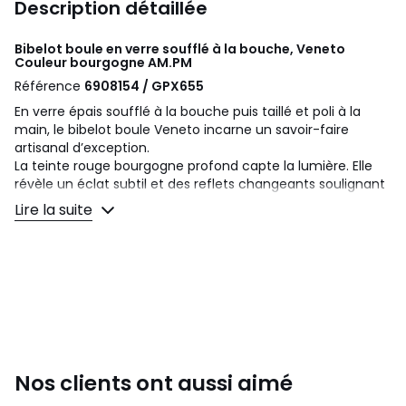
Description détaillée
Bibelot boule en verre soufflé à la bouche, Veneto
Couleur bourgogne
AM.PM
Référence
6908154 / GPX655
En verre épais soufflé à la bouche puis taillé et poli à la
main, le bibelot boule Veneto incarne un savoir-faire
artisanal d’exception.
La teinte rouge bourgogne profond capte la lumière. Elle
révèle un éclat subtil et des reflets changeants soulignant
chacune des facettes.
Lire la suite
Description
• Verre épais, soufflé à la bouche, taillé et poli à la main
• Fabrication artisanale : chaque pièce est unique
• Les formes, couleurs et dimensions peuvent légèrement
varier d'un produit à l'autre
Dimensions
• Largeur : 11 cm
Nos clients ont aussi aimé
• Hauteur : 9,7 cm
• Profondeur : 11 cm