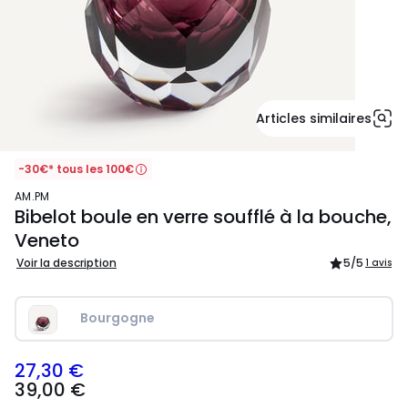
Articles similaires
-30€* tous les 100€
AM.PM
Bibelot boule en verre soufflé à la bouche,
Veneto
Voir la description
5
/5
1 avis
Bourgogne
27,30 €
39,00
39,00 €
€