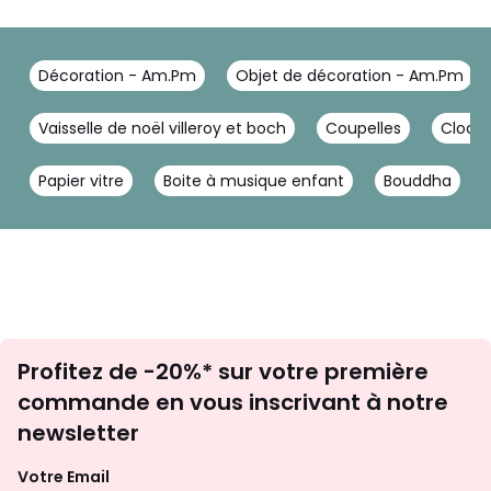
Décoration - Am.Pm
Objet de décoration - Am.Pm
Vaisselle de noël villeroy et boch
Coupelles
Cloche
Papier vitre
Boite à musique enfant
Bouddha
Inscription
Profitez de -20%* sur votre première
newsletter
commande en vous inscrivant à notre
newsletter
Votre Email