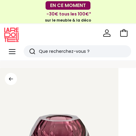
EN CE MOMENT
EN CE MOMENT
-30€ tous les 100€*
-40% dès 2 articles*
sur le meuble & la déco
sur le linge de maison et la literie
Voir
mon
La
panie
Redoute
Menu
Rechercher
Derniers
articles
vus