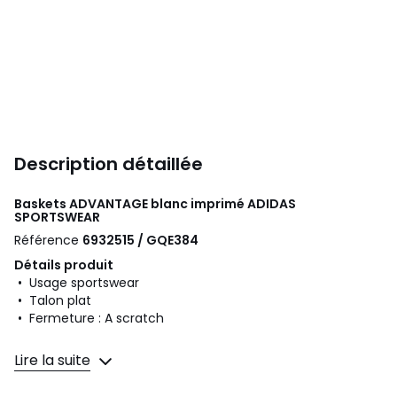
Description détaillée
Baskets ADVANTAGE blanc imprimé
ADIDAS
SPORTSWEAR
Référence
6932515 / GQE384
Détails produit
• Usage sportswear
• Talon plat
• Fermeture : A scratch
Composition et Entretien
Lire la suite
• Dessus/Tige : 100% autres matériaux
• Doublure : 100% textile