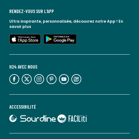
RENDEZ-VOUS SUR L'APP
Ultra inspirante, personnalisée, découvrez notre App !
En
savoir plus
lien vers l'app store
lien vers google play
H24 AVEC NOUS
lien vers l'espace réseaux sociaux
lien vers l'espace réseaux sociaux
lien vers l'espace réseaux sociaux
lien vers l'espace réseaux sociaux
lien vers l'espace réseaux sociaux
lien vers le blog la redoute
ACCESSIBILITÉ
lien vers Sourdline
lien vers Faciliti