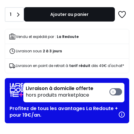
à
notre
Quantité
1
Ajouter au panier
programme
Ajoute
pour
à
payer
une
à
liste
Vendu et expédié par :
La Redoute
la
place
Livraison sous
2 à 3 jours
21,00
€.
Livraison en point de retrait à
tarif réduit
dès 49€ d'achat*
Livraison à domicile offerte
hors produits marketplace
Profitez de tous les avantages La Redoute +
pour 19€/an.