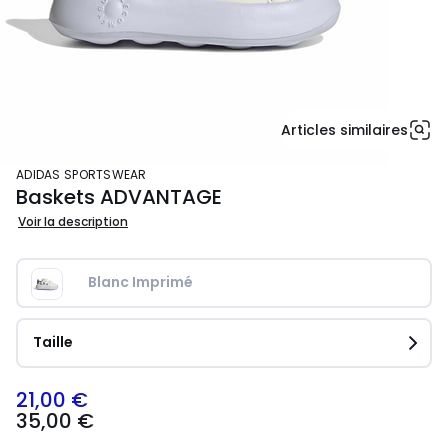
Articles similaires
ADIDAS SPORTSWEAR
Baskets ADVANTAGE
Voir la description
Blanc Imprimé
Taille
21,00 €
35,00
35,00 €
€
souscrivez