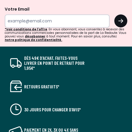
Votre Email
OK
*Voir conditions de l'offre
. En vous abonnant, vous consentez à recevoir des
communications commerciales personnalisées de la part de La Redoute. Vous
pouvez vous
désabonner
à tout moment. Pour en savoir plus, consultez
notre politique de confidentialité.
DÈS 49€ D’ACHAT, FAITES-VOUS
LIVRER EN POINT DE RETRAIT POUR
1,95€*
RETOURS GRATUITS*
30 JOURS POUR CHANGER D'AVIS*
PAIEMENT EN 2X, 3X OU 4X SANS