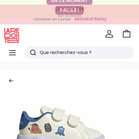
-20% dès 39€*
FACILE !
sur la mode
Mondial Relay
Livraison en Locker
pour vos petits articles
Voir
mon
La
panie
Redoute
Menu
Rechercher
Derniers
articles
vus