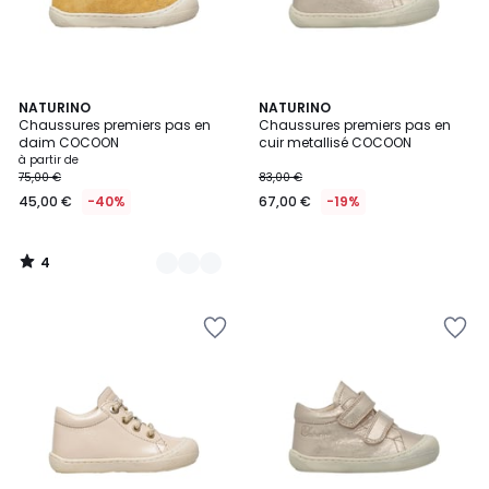
4
10
NATURINO
NATURINO
/
Chaussures premiers pas en
Chaussures premiers pas en
Couleurs
5
daim COCOON
cuir metallisé COCOON
à partir de
75,00 €
83,00 €
45,00 €
-40%
67,00 €
-19%
4
/
5