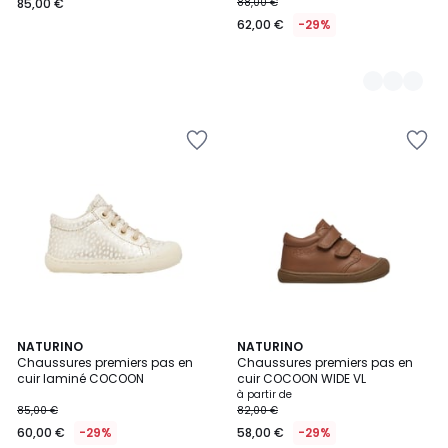
85,00 €
88,00 €
62,00 €
-29%
NATURINO
3
NATURINO
Chaussures premiers pas en
Chaussures premiers pas en
Couleurs
cuir laminé COCOON
cuir COCOON WIDE VL
à partir de
85,00 €
82,00 €
60,00 €
-29%
58,00 €
-29%