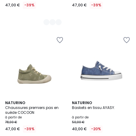
47,00 €
-39%
47,00 €
-39%
NATURINO
4
NATURINO
Chaussures premiers pas en
Baskets en tissu AYASY.
Couleurs
suède COCOON
à partir de
à partir de
78,00 €
50,00 €
47,00 €
-39%
40,00 €
-20%