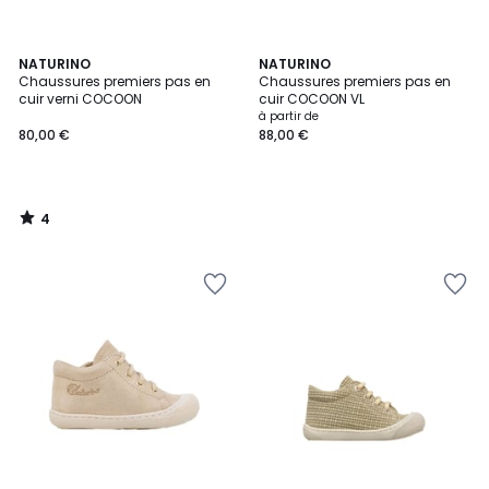
4
NATURINO
NATURINO
/
Chaussures premiers pas en
Chaussures premiers pas en
5
cuir verni COCOON
cuir COCOON VL
à partir de
80,00 €
88,00 €
4
/
5