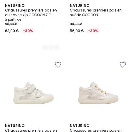
2
NATURINO
NATURINO
Chaussures premiers pas en
Chaussures premiers pas en
Couleurs
cuir avec zip COCOON ZIP
suède COCOON
à partir de
90,00 €
80,00 €
63,00 €
-30%
56,00 €
-30%
2
NATURINO
NATURINO
Chaussures premiers pas en
Chaussures premiers pas en