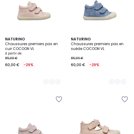
3
NATURINO
2
NATURINO
Chaussures premiers pas en
Chaussures premiers pas en
Couleurs
Couleurs
cuir COCOON VL
suède COCOON VL
à partir de
85,00 €
85,00 €
60,00 €
-29%
60,00 €
-29%