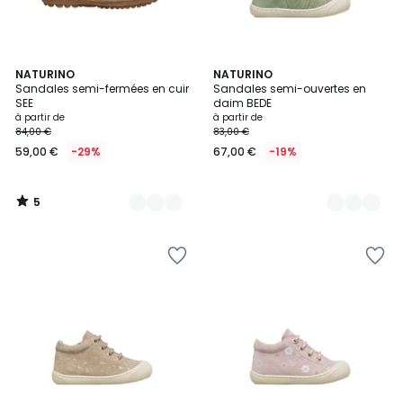
5
14
NATURINO
2
NATURINO
/
Sandales semi-fermées en cuir
Sandales semi-ouvertes en
Couleurs
Couleurs
5
SEE
daim BEDE
à partir de
à partir de
84,00 €
83,00 €
59,00 €
-29%
67,00 €
-19%
5
/
5