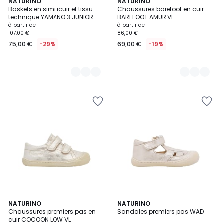
3
NATURINO
4
NATURINO
Baskets en similicuir et tissu
Chaussures barefoot en cuir
Couleurs
Couleurs
technique YAMANO 3 JUNIOR.
BAREFOOT AMUR VL
à partir de
à partir de
107,00 €
86,00 €
75,00 €
-29%
69,00 €
-19%
NATURINO
2
NATURINO
Chaussures premiers pas en
Sandales premiers pas WAD
Couleurs
cuir COCOON LOW VL