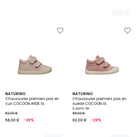
2
NATURINO
4
NATURINO
Chaussures premiers pas en
Chaussures premiers pas en
Couleurs
Couleurs
cuir COCOON WIDE VL
suède COCOON VL
à partir de
82,00 €
88,00 €
58,00 €
-29%
62,00 €
-29%