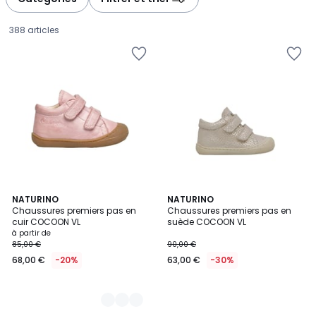
gauche
droite
388 articles
16
NATURINO
NATURINO
Chaussures premiers pas en
Chaussures premiers pas en
Couleurs
cuir COCOON VL
suède COCOON VL
Prix
à partir de
85,00 €
90,00 €
à
68,00 €
-20%
63,00 €
-30%
partir
de
68,00
€