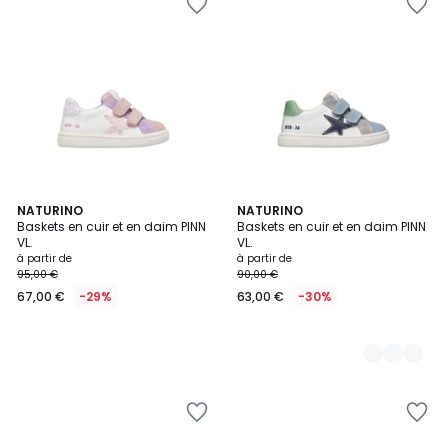
NATURINO
2
NATURINO
Baskets en cuir et en daim PINN
Baskets en cuir et en daim PINN
Couleurs
VL.
VL.
à partir de
à partir de
95,00 €
90,00 €
67,00 €
-29%
63,00 €
-30%