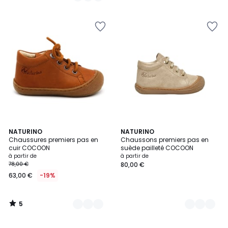
5
5
5
13
NATURINO
2
NATURINO
/
Chaussures premiers pas en
Chaussons premiers pas en
Couleurs
Couleurs
5
cuir COCOON
suède pailleté COCOON
à partir de
à partir de
78,00 €
80,00 €
63,00 €
-19%
5
/
5