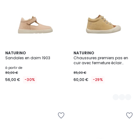
NATURINO
3
NATURINO
Sandales en daim 1903
Chaussures premiers pas en
Couleurs
cuir avec fermeture éclair
COCOON ZIP
à partir de
80,00 €
85,00 €
56,00 €
-30%
60,00 €
-29%