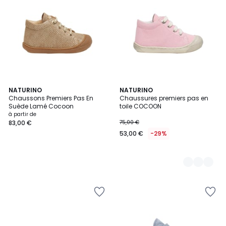
NATURINO
2
NATURINO
Chaussons Premiers Pas En
Chaussures premiers pas en
Couleurs
Suède Lamé Cocoon
toile COCOON
à partir de
83,00 €
75,00 €
53,00 €
-29%