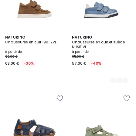
NATURINO
3
NATURINO
Chaussures en cuir 1901 2VL
Chaussures en cuir et suède
Couleurs
NUME VL.
à partir de
à partir de
90,00 €
95,00 €
63,00 €
-30%
57,00 €
-40%