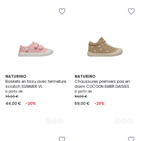
au
lieu
de
85,00
€
20%
de
réduction
appliquée.
8
NATURINO
2
NATURINO
Baskets en tissu avec fermeture
Chaussures premiers pas en
Couleurs
Couleurs
scratch SUMMER VL.
daim COCOON EMBR.DAISIES
à partir de
à partir de
55,00 €
84,00 €
44,00 €
-20%
59,00 €
-29%