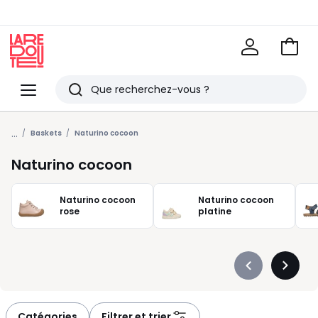
Voir
mon
La
panie
Redoute
Menu
Rechercher
Derniers
...
articles
Baskets
Naturino cocoon
vus
Naturino cocoon
Naturino cocoon
Naturino cocoon
rose
platine
Précédent
Suivan
-
-
défiler
défiler
à
à
Catégories
Filtrer et trier