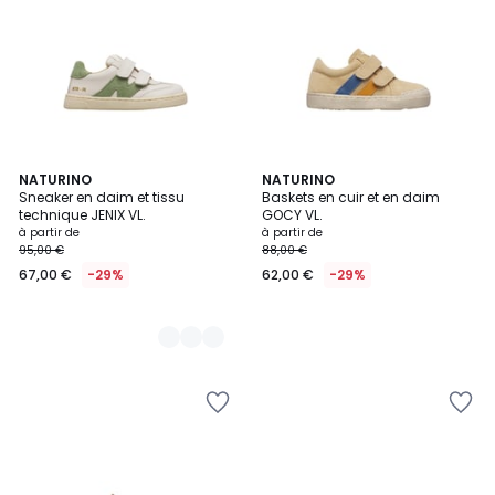
2
NATURINO
NATURINO
Sneaker en daim et tissu
Baskets en cuir et en daim
Couleurs
technique JENIX VL.
GOCY VL.
à partir de
à partir de
95,00 €
88,00 €
67,00 €
-29%
62,00 €
-29%