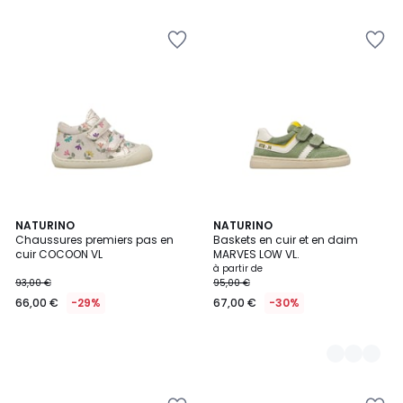
NATURINO
2
NATURINO
Chaussures premiers pas en
Baskets en cuir et en daim
Couleurs
cuir COCOON VL
MARVES LOW VL.
à partir de
93,00 €
95,00 €
66,00 €
-29%
67,00 €
-30%