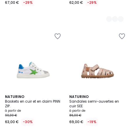
67,00 €
-29%
62,00 €
-29%
NATURINO
2
NATURINO
Baskets en cuir et en daim PINN
Sandales semi-ouvertes en
Couleurs
ZIP.
cuir SEE
à partir de
à partir de
90,00 €
86,00 €
63,00 €
-30%
69,00 €
-19%