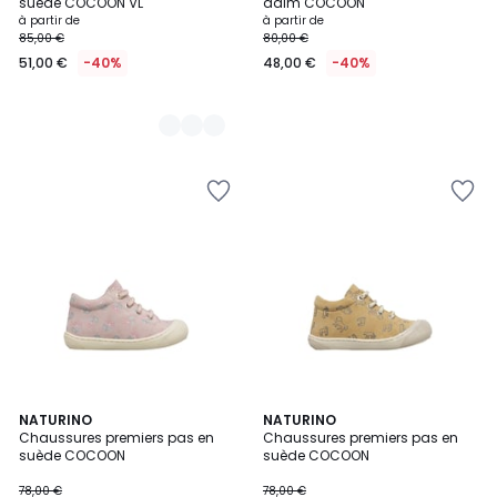
suède COCOON VL
daim COCOON
à partir de
à partir de
85,00 €
80,00 €
51,00 €
-40%
48,00 €
-40%
2
NATURINO
NATURINO
Chaussures premiers pas en
Chaussures premiers pas en
Couleurs
suède COCOON
suède COCOON
78,00 €
78,00 €