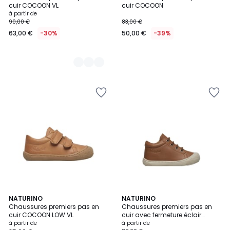
Couleurs
cuir COCOON VL
cuir COCOON
à partir de
90,00 €
83,00 €
63,00 €
-30%
50,00 €
-39%
NATURINO
3
NATURINO
Chaussures premiers pas en
Chaussures premiers pas en
Couleurs
cuir COCOON LOW VL
cuir avec fermeture éclair
COCOON ZIP
à partir de
à partir de