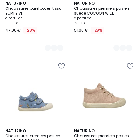
2
NATURINO
2
NATURINO
Chaussures barefoot en tissu
Chaussures premiers pas en
Couleurs
Couleurs
YOMPY VL.
suède COCOON WIDE
à partir de
à partir de
66,00 €
72,00 €
47,00 €
-28%
51,00 €
-29%
2
NATURINO
NATURINO
Chaussures premiers pas en
Chaussures premiers pas en
Couleurs