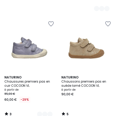
3
5
14
NATURINO
NATURINO
/
/
Chaussures premiers pas en
Chaussons premiers pas en
Couleurs
5
5
cuir COCOON VL
suède lamé COCOON VL
à partir de
à partir de
85,00 €
90,00 €
60,00 €
-29%
3
5
/
/