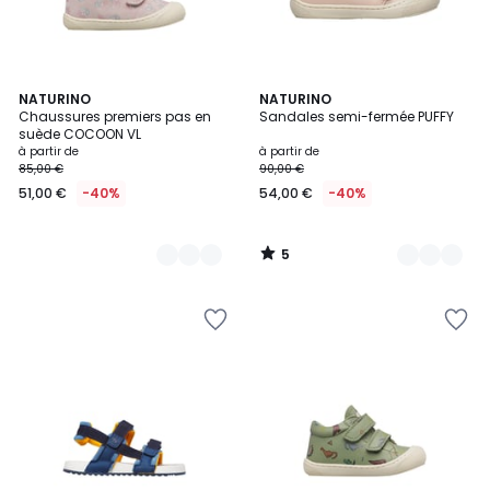
5
2
NATURINO
7
NATURINO
/
Chaussures premiers pas en
Sandales semi-fermée PUFFY
Couleurs
Couleurs
5
suède COCOON VL
à partir de
à partir de
85,00 €
90,00 €
51,00 €
-40%
54,00 €
-40%
5
/
5