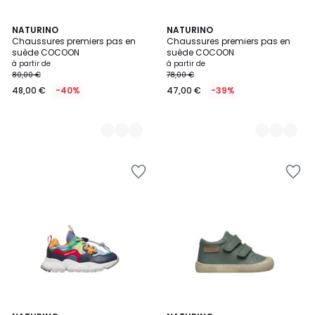
3
NATURINO
2
NATURINO
Chaussures premiers pas en
Chaussures premiers pas en
Couleurs
Couleurs
suède COCOON
suède COCOON
à partir de
à partir de
80,00 €
78,00 €
48,00 €
-40%
47,00 €
-39%