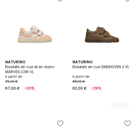
NATURINO
4
NATURINO
Baskets en cuir et en daim
Baskets en cuir EINDHOVEN 2 VL.
Couleurs
MARVES LOW VL.
à partir de
à partir de
95,00 €
88,00 €
67,00 €
-30%
62,00 €
-29%