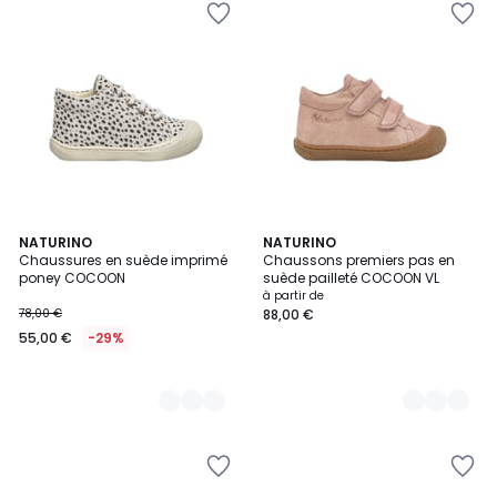
2
NATURINO
2
NATURINO
Chaussures en suède imprimé
Chaussons premiers pas en
Couleurs
Couleurs
poney COCOON
suède pailleté COCOON VL
à partir de
78,00 €
88,00 €
55,00 €
-29%