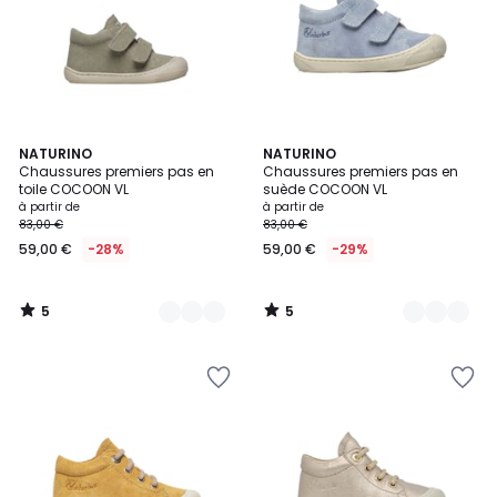
5
5
6
NATURINO
3
NATURINO
/
/
Chaussures premiers pas en
Chaussures premiers pas en
Couleurs
Couleurs
5
5
toile COCOON VL
suède COCOON VL
à partir de
à partir de
83,00 €
83,00 €
59,00 €
-28%
59,00 €
-29%
5
5
/
/
5
5