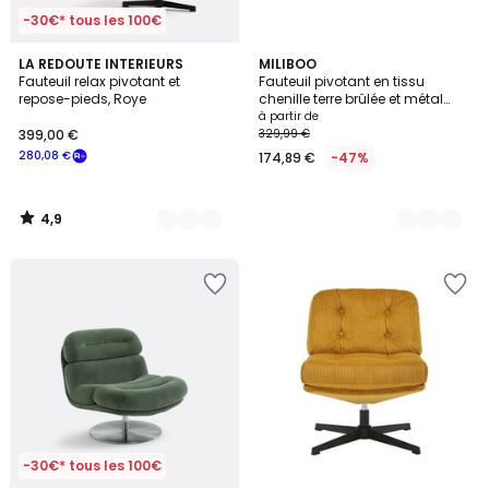
-30€* tous les 100€
4,9
2
LA REDOUTE INTERIEURS
6
MILIBOO
/ 5
Fauteuil relax pivotant et
Fauteuil pivotant en tissu
Couleurs
Couleurs
repose-pieds, Roye
chenille terre brûlée et métal
noir JONAH
à partir de
399,00 €
329,99 €
280,08 €
174,89 €
-47%
4,9
/
5
-30€* tous les 100€