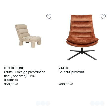
2
DUTCHBONE
3
ZAGO
Fauteuil design pivotant en
Fauteuil pivotant
Couleurs
Couleurs
tissu, bohème, SEINA
à partir de
359,00 €
499,00 €