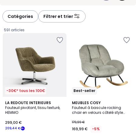
hauteur du dossier et l’encombrement total, surtout si vous
-
-
manquez de place. Pensez aussi à l’usage : un modèle compact
défiler
défiler
pour un petit espace, une assise généreuse pour les longues
à
à
pauses, ou un design affirmé pour structurer la pièce. Le fauteuil
Catégories
Filtrer et trier
pivotant combine confort, souplesse et allure au quotidien.
gauche
droite
591 articles
-30€* tous les 100€
Best-seller
5
4
2
LA REDOUTE INTERIEURS
2
MEUBLES COSY
/
/
Fauteuil pivotant, tissu texturé,
Fauteuil à bascule rocking
Couleurs
Couleurs
5
5
HEMMO
chair en velours côtelé style
299,00
scandinave, LITHOPS
299,00 €
179,99 €
€
209,44 €
169,99 €
-5%
souscrivez