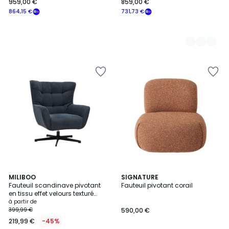
959,00 €
859,00 €
864,15 €
731,73 €
3
MILIBOO
SIGNATURE
Fauteuil scandinave pivotant
Fauteuil pivotant corail
Couleurs
en tissu effet velours texturé
terre brûlée et métal AVERY
à partir de
399,99 €
590,00 €
219,99 €
-45%