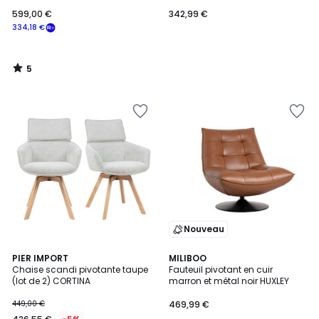
599,00 €
342,99 €
334,18 €
5
/
5
Nouveau
PIER IMPORT
MILIBOO
Chaise scandi pivotante taupe
Fauteuil pivotant en cuir
(lot de 2) CORTINA
marron et métal noir HUXLEY
449,00 €
469,99 €