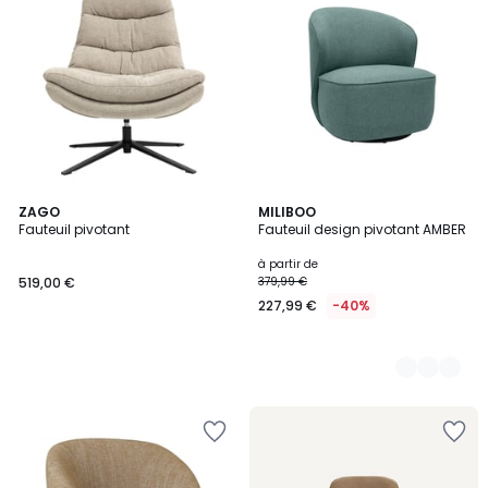
ZAGO
3
MILIBOO
Fauteuil pivotant
Fauteuil design pivotant AMBER
Couleurs
à partir de
519,00 €
379,99 €
227,99 €
-40%