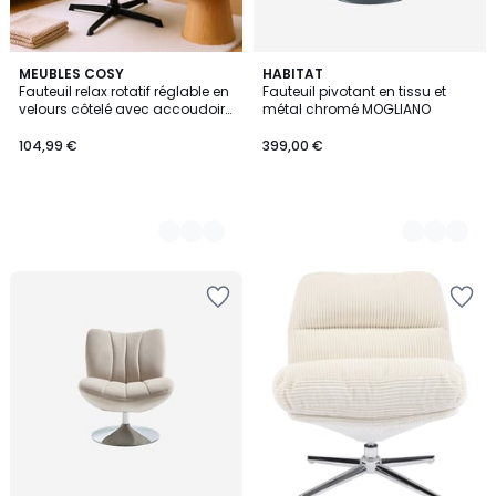
3
MEUBLES COSY
5
HABITAT
Fauteuil relax rotatif réglable en
Fauteuil pivotant en tissu et
Couleurs
Couleurs
velours côtelé avec accoudoirs
métal chromé MOGLIANO
et base en métal noir,
THOMASINACORDL
104,99 €
399,00 €