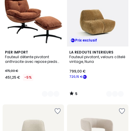
Prix exclusif
5
9
PIER IMPORT
4
LA REDOUTE INTERIEURS
/
Fauteuil détente pivotant
Fauteuil pivotant, velours côtelé
Couleurs
Couleurs
5
anthracite avec repose pieds
vintage, Nuria
IENA
475,00 €
799,00 €
720,15 €
451,25 €
-5%
5
/
5