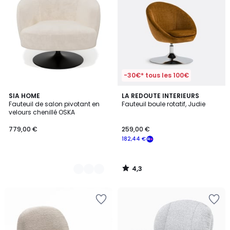
-30€* tous les 100€
4,3
2
SIA HOME
LA REDOUTE INTERIEURS
/ 5
Fauteuil de salon pivotant en
Fauteuil boule rotatif, Judie
Couleurs
velours chenillé OSKA
779,00 €
259,00 €
182,44 €
4,3
/
5