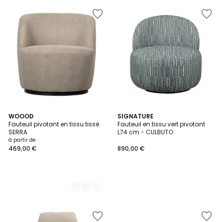
5
WOOOD
SIGNATURE
Fauteuil pivotant en tissu tissé
Fauteuil en tissu vert pivotant
Couleurs
SERRA
L74 cm - CULBUTO
à partir de
469,00 €
890,00 €