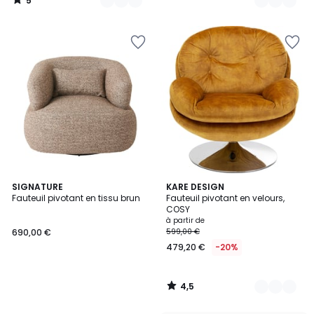
5
/
5
4,5
SIGNATURE
3
KARE DESIGN
/ 5
Fauteuil pivotant en tissu brun
Fauteuil pivotant en velours,
Couleurs
COSY
à partir de
690,00 €
599,00 €
479,20 €
-20%
4,5
/
5