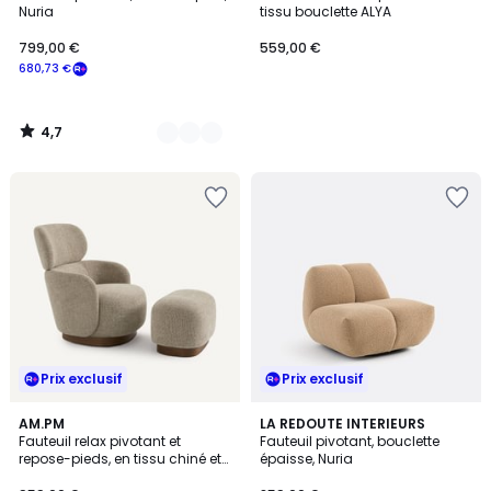
Couleurs
Nuria
tissu bouclette ALYA
799,00 €
559,00 €
680,73 €
4,7
/
5
Prix exclusif
Prix exclusif
AM.PM
4
LA REDOUTE INTERIEURS
Fauteuil relax pivotant et
Fauteuil pivotant, bouclette
Couleurs
repose-pieds, en tissu chiné et
épaisse, Nuria
plaqué noyer, JESPER