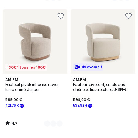
5
5
Prix exclusif
-30€* tous les 100€
4,7
2
AM.PM
AM.PM
/ 5
Fauteuil pivotant base noyer,
Fauteuil pivotant, en plaqué
Couleurs
tissu chiné, Jesper
chêne et tissu texturé, JESPER
599,00 €
599,00 €
421,76 €
539,92 €
4,7
/
5