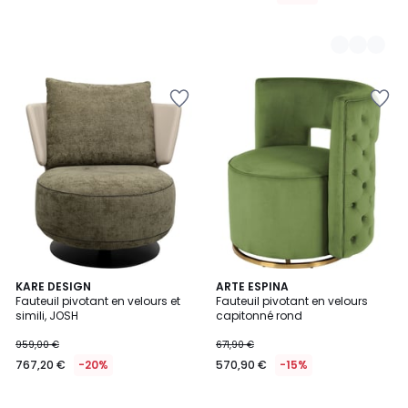
KARE DESIGN
ARTE ESPINA
Fauteuil pivotant en velours et
Fauteuil pivotant en velours
simili, JOSH
capitonné rond
959,00 €
671,90 €
767,20 €
-20%
570,90 €
-15%