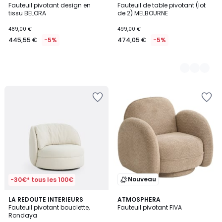
Fauteuil pivotant design en
Fauteuil de table pivotant (lot
Couleurs
tissu BELORA
de 2) MELBOURNE
469,00 €
499,00 €
445,55 €
-5%
474,05 €
-5%
Nouveau
-30€* tous les 100€
5
LA REDOUTE INTERIEURS
ATMOSPHERA
/
Fauteuil pivotant bouclette,
Fauteuil pivotant FIVA
5
Rondaya