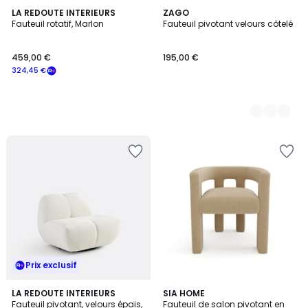
LA REDOUTE INTERIEURS
2
ZAGO
Fauteuil rotatif, Marlon
Fauteuil pivotant velours côtelé
Couleurs
459,00 €
195,00 €
324,45 €
Prix exclusif
4,7
6
LA REDOUTE INTERIEURS
SIA HOME
/ 5
Fauteuil pivotant, velours épais,
Fauteuil de salon pivotant en