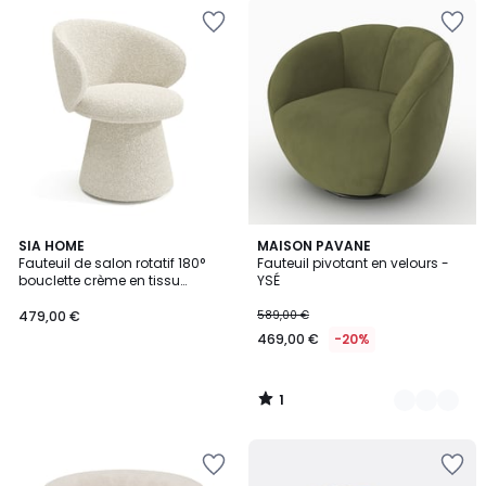
1
SIA HOME
2
MAISON PAVANE
/
Fauteuil de salon rotatif 180°
Fauteuil pivotant en velours -
Couleurs
5
bouclette crème en tissu
YSÉ
bouclette FLARE
479,00 €
589,00 €
469,00 €
-20%
1
/
5