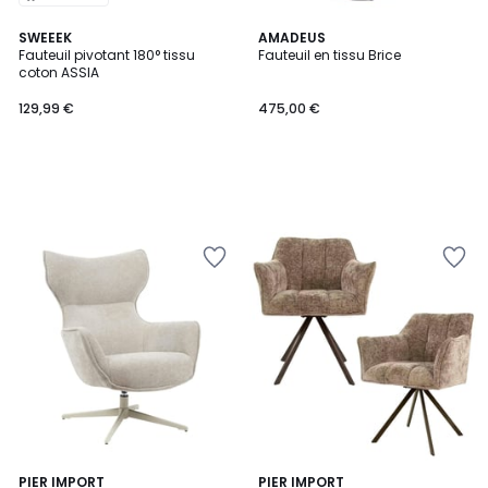
SWEEEK
AMADEUS
Fauteuil pivotant 180° tissu
Fauteuil en tissu Brice
coton ASSIA
129,99 €
475,00 €
PIER IMPORT
5
PIER IMPORT