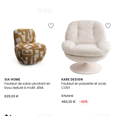
5
5
SIA HOME
4
KARE DESIGN
/
Fauteuil de salon pivotant en
Fauteuil en polyester et acier,
Couleurs
Couleurs
5
tissu texturé à motif JENA
COSY
629,00 €
579,00 €
463,20 €
-20%