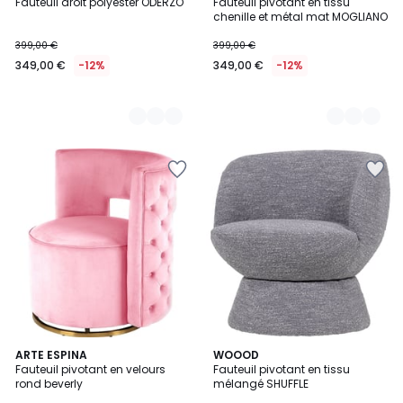
Fauteuil droit polyester ODERZO
Fauteuil pivotant en tissu
Couleurs
Couleurs
chenille et métal mat MOGLIANO
399,00 €
399,00 €
349,00 €
-12%
349,00 €
-12%
ARTE ESPINA
2
WOOOD
Fauteuil pivotant en velours
Fauteuil pivotant en tissu
Couleurs
rond beverly
mélangé SHUFFLE