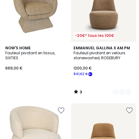
-30€* tous les 100€
3
NOW'S HOME
2
EMMANUEL GALLINA X AM.PM
/
Fauteuil pivotant en tissus,
Fauteuil pivotant en velours
Couleurs
5
SIXTIES
stonewashed, ROSEBURY
669,00 €
1200,00 €
841,62 €
3
/
5