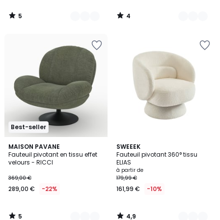
à
notre
5
4
programme
/
/
5
5
pour
payer
à
la
place
209,44
€.
Best-seller
5
4,9
4
MAISON PAVANE
4
SWEEEK
/
/ 5
Fauteuil pivotant en tissu effet
Fauteuil pivotant 360° tissu
Couleurs
Couleurs
5
velours - RICCI
ELIAS
à partir de
369,00 €
179,99 €
289,00 €
-22%
161,99 €
-10%
5
4,9
/
/