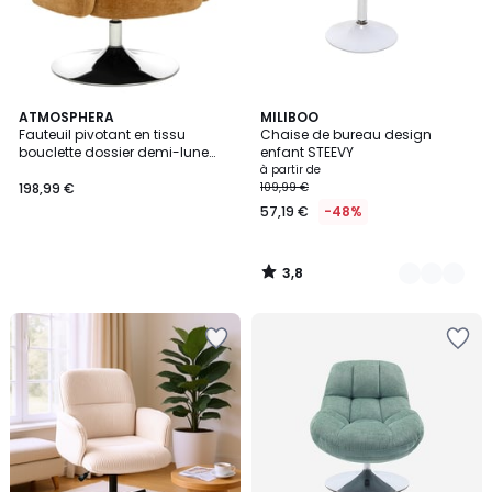
3,8
ATMOSPHERA
4
MILIBOO
/ 5
Fauteuil pivotant en tissu
Chaise de bureau design
Couleurs
bouclette dossier demi-lune
enfant STEEVY
EDITH
à partir de
198,99 €
109,99 €
57,19 €
-48%
3,8
/
5