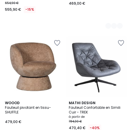
654,90 €
469,00 €
555,90 €
-15%
WOOOD
3
MATHI DESIGN
Fauteuil pivotant en tissu-
Fauteuil Confortable en Simili
Couleurs
SHUFFLE
Cuir - TREK
à partir de
479,00 €
784,00 €
470,40 €
-40%