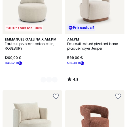
Prix exclusif
-30€* tous les 100€
4,8
4
EMMANUEL GALLINA X AM.PM
AM.PM
/ 5
Fauteuil pivotant coton et lin,
Fauteuil texturé pivotant base
Couleurs
ROSEBURY
plaqué noyer Jesper
1200,00 €
599,00 €
841,62 €
510,38 €
4,8
/
5