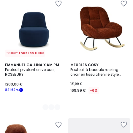
-30€* tous les 100€
9
EMMANUEL GALLINA X AM.PM
MEUBLES COSY
Fauteuil pivotant en velours,
Fauteuil à bascule rocking
Couleurs
ROSEBURY
chair en tissu chenille style
scandinave, LITHOPS
1200,00 €
181,99 €
841,62 €
169,99 €
-6%