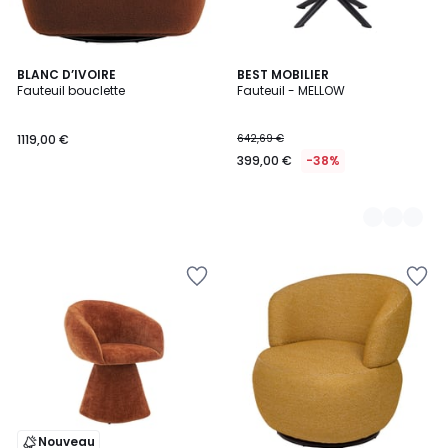
BLANC D’IVOIRE
2
BEST MOBILIER
Fauteuil bouclette
Fauteuil - MELLOW
Couleurs
1119,00 €
642,69 €
399,00 €
-38%
Nouveau