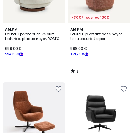
-30€* tous les 100€
5
AM.PM
AM.PM
/
Fauteuil pivotant en velours
Fauteuil pivotant base noyer
5
texturé et plaqué noyer, ROSEO
tissu texturé, Jesper
659,00 €
599,00 €
594,15 €
421,76 €
5
/
5