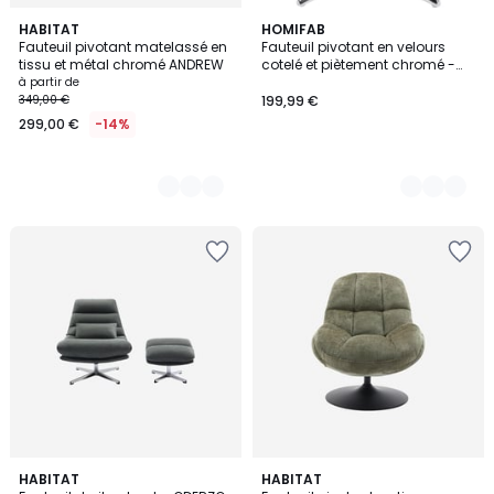
4
HABITAT
2
HOMIFAB
Fauteuil pivotant matelassé en
Fauteuil pivotant en velours
Couleurs
Couleurs
tissu et métal chromé ANDREW
cotelé et piètement chromé -
JULIA
à partir de
349,00 €
199,99 €
299,00 €
-14%
3
HABITAT
2
HABITAT