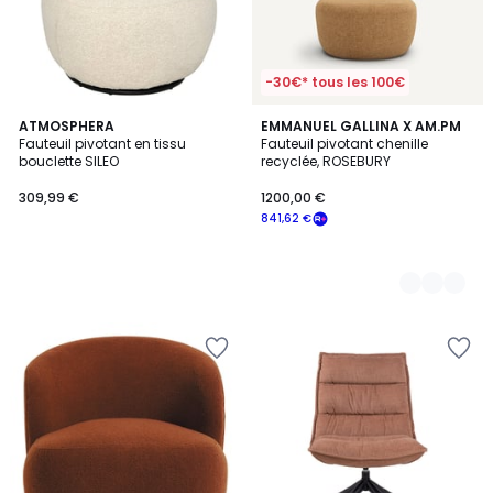
-30€* tous les 100€
ATMOSPHERA
3
EMMANUEL GALLINA X AM.PM
Fauteuil pivotant en tissu
Fauteuil pivotant chenille
Couleurs
bouclette SILEO
recyclée, ROSEBURY
309,99 €
1200,00 €
841,62 €